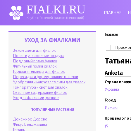
FIALKI.RU
ГЛАВНАЯ
Н
Клуб любителей фиалок (сенполий)
Вы здесь
Главная
УХОД ЗА ФИАЛКАМИ
Главные 
Просмо
Землесмеси для фиалок
Полив и увлажнение воздуха
Татьян
Поддоный полив фиалок
Фитильный полив фиалок
Горшки и теплицы для фиалок
Anketa
Пересадка и формирование розетки
Удобрения и микроэлементы для фиалок
Страна прож
Температура и свет для фиалок
Украина
Сезонное содержание фиалок
Уход за фиалками, разное
Город
Измаил
ПОПУЛЯРНЫЕ РАСТЕНИЯ
Процвело по 
Денежное Дерево
Фикус Бенджамина
15
Герань