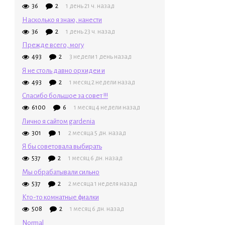
36
2
1 день 21 ч. назад
Насколько я знаю, нанести
36
2
1 день 23 ч. назад
Прежде всего, могу
493
2
3 недели 1 день назад
Я не столь давно орхидеи и
493
2
1 месяц 2 недели назад
Спасибо большое за совет !!!
6100
6
1 месяц 4 недели назад
Лично я сайтом gardenia
301
1
2 месяца 5 дн. назад
Я бы советовала выбирать
537
2
1 месяц 6 дн. назад
Мы обрабатывали сильно
537
2
2 месяца 1 неделя назад
Кто-то комнатные фиалки
508
2
1 месяц 6 дн. назад
Normal