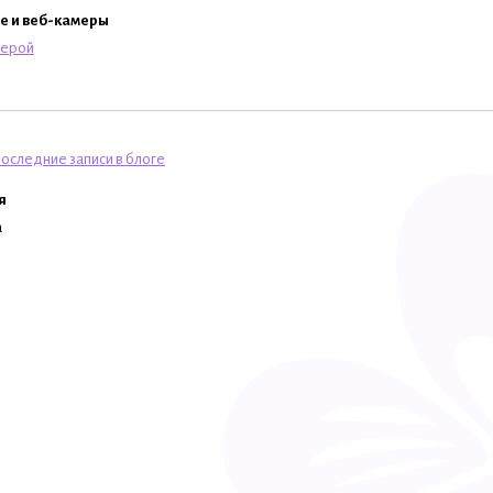
e и веб-камеры
мерой
оследние записи в блоге
я
а