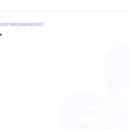
оследние записи в блоге
я