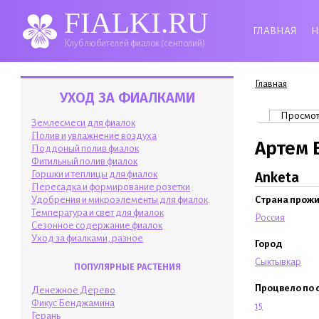
FIALKI.RU
ГЛАВНАЯ
Н
Клуб любителей фиалок (сенполий)
Вы здесь
Главная
УХОД ЗА ФИАЛКАМИ
Главные 
Просмо
Землесмеси для фиалок
Полив и увлажнение воздуха
Артем 
Поддоный полив фиалок
Фитильный полив фиалок
Горшки и теплицы для фиалок
Anketa
Пересадка и формирование розетки
Удобрения и микроэлементы для фиалок
Страна прож
Температура и свет для фиалок
Россия
Сезонное содержание фиалок
Уход за фиалками, разное
Город
Сыктывкар
ПОПУЛЯРНЫЕ РАСТЕНИЯ
Процвело по 
Денежное Дерево
Фикус Бенджамина
15
Герань