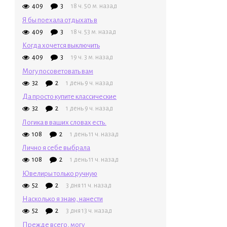
409
3
18 ч. 50 м. назад
Я бы поехала отдыхать в
409
3
18 ч. 53 м. назад
Когда хочется выключить
409
3
19 ч. 3 м. назад
Могу посоветовать вам
32
2
1 день 9 ч. назад
Да просто купите классические
32
2
1 день 9 ч. назад
Логика в ваших словах есть.
108
2
1 день 11 ч. назад
Лично я себе выбрала
108
2
1 день 11 ч. назад
Ювелиры только ручную
52
2
3 дня 11 ч. назад
Насколько я знаю, нанести
52
2
3 дня 13 ч. назад
Прежде всего, могу