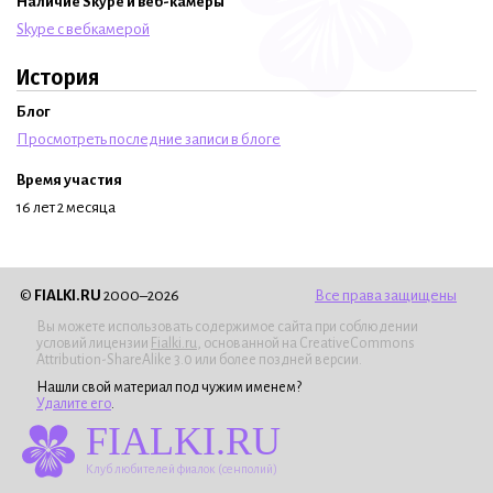
Наличие Skype и веб-камеры
Skype с вебкамерой
История
Блог
Просмотреть последние записи в блоге
Время участия
16 лет 2 месяца
©
FIALKI.RU
2000–2026
Все права защищены
Вы можете использовать содержимое сайта при соблюдении
условий лицензии
Fialki.ru
, основанной на CreativeCommons
Attribution-ShareAlike 3.0 или более поздней версии.
Нашли свой материал под чужим именем?
Удалите его
.
FIALKI.RU
Клуб любителей фиалок (сенполий)