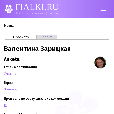
FIALKI.RU
Клуб любителей фиалок (сенполий)
Вы здесь
Главная
Главные вкладки
Просмотр
(активная вкладка)
Следить
Валентина Зарицкая
Anketa
Страна проживания
Украина
Город
Житомир
Процвело по сорту фиалок в коллекции
12