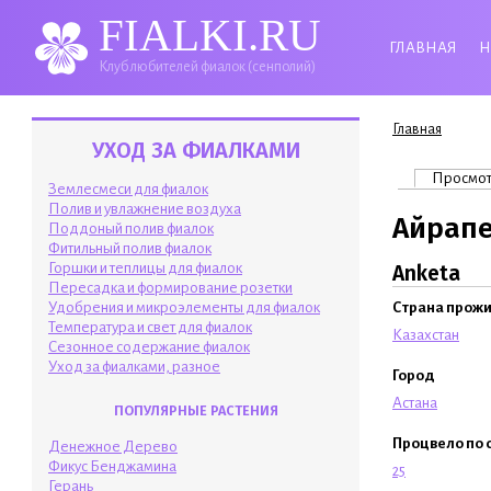
FIALKI.RU
ГЛАВНАЯ
Н
Клуб любителей фиалок (сенполий)
Вы здесь
Главная
УХОД ЗА ФИАЛКАМИ
Главные 
Просмо
Землесмеси для фиалок
Полив и увлажнение воздуха
Айрапе
Поддоный полив фиалок
Фитильный полив фиалок
Горшки и теплицы для фиалок
Anketa
Пересадка и формирование розетки
Удобрения и микроэлементы для фиалок
Страна прож
Температура и свет для фиалок
Казахстан
Сезонное содержание фиалок
Уход за фиалками, разное
Город
Астана
ПОПУЛЯРНЫЕ РАСТЕНИЯ
Процвело по 
Денежное Дерево
Фикус Бенджамина
25
Герань