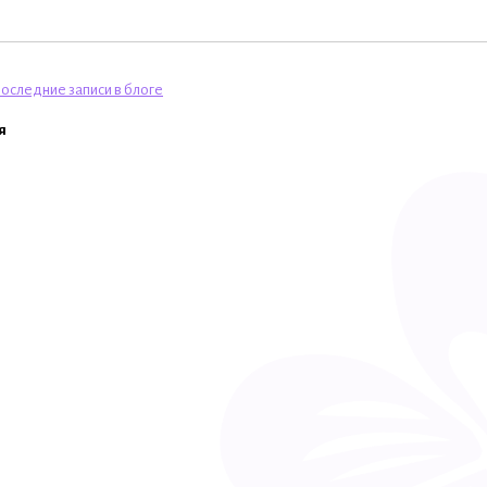
оследние записи в блоге
я
и