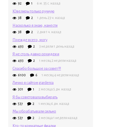
92
1
6 м. 35 с. назад
Ювелиры только ручную
38
2
1 день 23 ч. назад
Насколько я знаю, нанести
38
2
2 дня 1 ч. назад
Прежде всего, могу
493
2
3 недели 1 день назад
Я не столь давно орхидеи и
493
2
1 месяц 2 недели назад
Спасибо большое за совет !!!
6100
6
1 месяц 4 недели назад
Лично я сайтом gardenia
301
1
2 месяца 5 дн. назад
Я бы советовала выбирать
537
2
1 месяц 6 дн. назад
Мы обрабатывали сильно
537
2
2 месяца 1 неделя назад
Кто-то комнатные фиалки