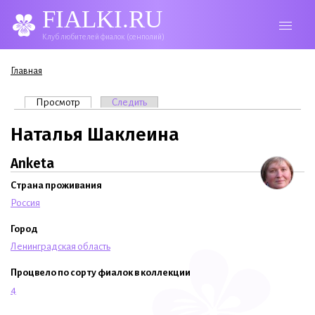
FIALKI.RU
Клуб любителей фиалок (сенполий)
Вы здесь
Главная
Главные вкладки
Просмотр
(активная вкладка)
Следить
Наталья Шаклеина
Anketa
Страна проживания
Россия
Город
Ленинградская область
Процвело по сорту фиалок в коллекции
4