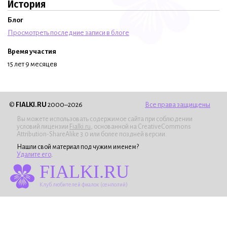
История
Блог
Просмотреть последние записи в блоге
Время участия
15 лет 9 месяцев
©
FIALKI.RU
2000–2026
Все права защищены
Вы можете использовать содержимое сайта при соблюдении
условий лицензии
Fialki.ru
, основанной на CreativeCommons
Attribution-ShareAlike 3.0 или более поздней версии.
Нашли свой материал под чужим именем?
Удалите его
.
FIALKI.RU
Клуб любителей фиалок (сенполий)