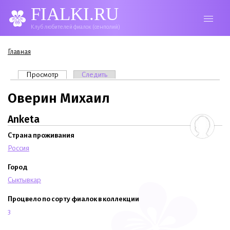
FIALKI.RU
Клуб любителей фиалок (сенполий)
Вы здесь
Главная
Главные вкладки
Просмотр
(активная вкладка)
Следить
Оверин Михаил
Anketa
Страна проживания
Россия
Город
Сыктывкар
Процвело по сорту фиалок в коллекции
3