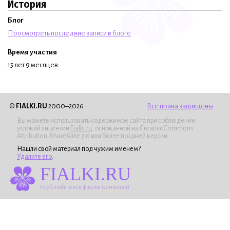
История
Блог
Просмотреть последние записи в блоге
Время участия
15 лет 9 месяцев
©
FIALKI.RU
2000–2026
Все права защищены
Вы можете использовать содержимое сайта при соблюдении
условий лицензии
Fialki.ru
, основанной на CreativeCommons
Attribution-ShareAlike 3.0 или более поздней версии.
Нашли свой материал под чужим именем?
Удалите его
.
FIALKI.RU
Клуб любителей фиалок (сенполий)