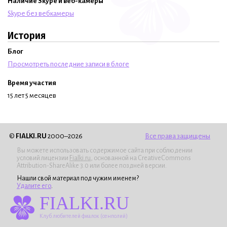
Наличие Skype и веб-камеры
Skype без вебкамеры
История
Блог
Просмотреть последние записи в блоге
Время участия
15 лет 5 месяцев
©
FIALKI.RU
2000–2026
Все права защищены
Вы можете использовать содержимое сайта при соблюдении
условий лицензии
Fialki.ru
, основанной на CreativeCommons
Attribution-ShareAlike 3.0 или более поздней версии.
Нашли свой материал под чужим именем?
Удалите его
.
FIALKI.RU
Клуб любителей фиалок (сенполий)