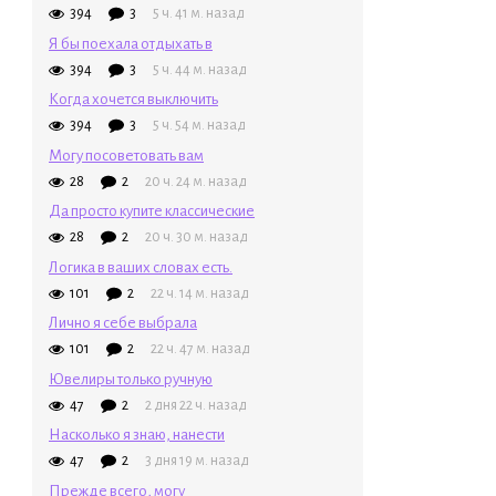
394
3
5 ч. 41 м. назад
Я бы поехала отдыхать в
394
3
5 ч. 44 м. назад
Когда хочется выключить
394
3
5 ч. 54 м. назад
Могу посоветовать вам
28
2
20 ч. 24 м. назад
Да просто купите классические
28
2
20 ч. 30 м. назад
Логика в ваших словах есть.
101
2
22 ч. 14 м. назад
Лично я себе выбрала
101
2
22 ч. 47 м. назад
Ювелиры только ручную
47
2
2 дня 22 ч. назад
Насколько я знаю, нанести
47
2
3 дня 19 м. назад
Прежде всего, могу