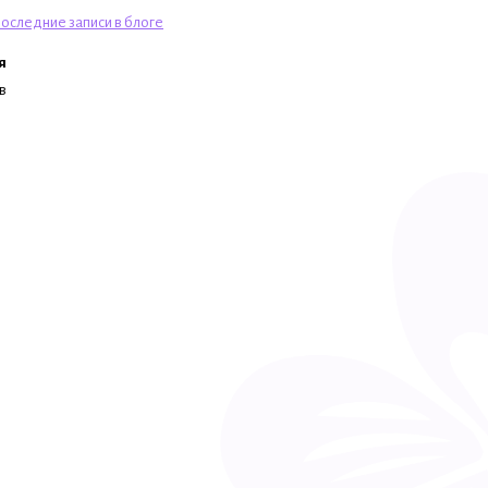
оследние записи в блоге
я
в