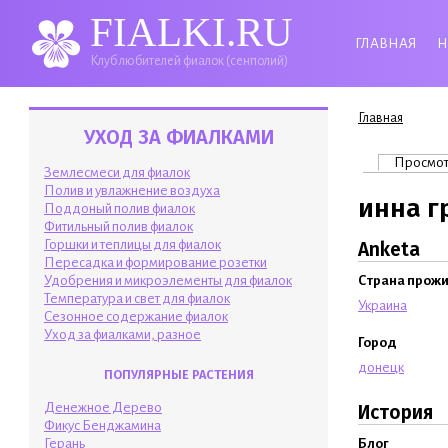
FIALKI.RU
ГЛАВНАЯ
Н
Клуб любителей фиалок (сенполий)
Вы здесь
Главная
УХОД ЗА ФИАЛКАМИ
Главные 
Просмо
Землесмеси для фиалок
Полив и увлажнение воздуха
инна г
Поддоный полив фиалок
Фитильный полив фиалок
Горшки и теплицы для фиалок
Anketa
Пересадка и формирование розетки
Удобрения и микроэлементы для фиалок
Страна прож
Температура и свет для фиалок
Украина
Сезонное содержание фиалок
Уход за фиалками, разное
Город
донецк
ПОПУЛЯРНЫЕ РАСТЕНИЯ
Денежное Дерево
История
Фикус Бенджамина
Блог
Герань