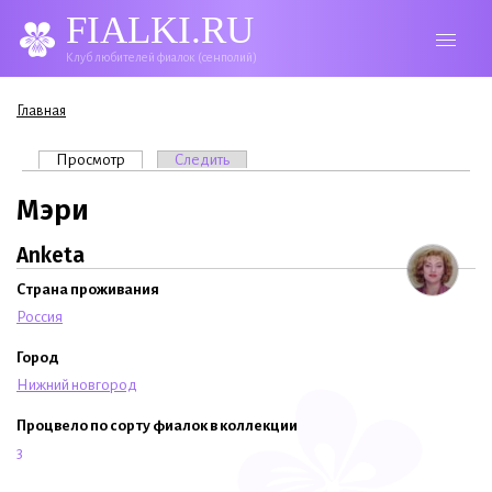
FIALKI.RU
Клуб любителей фиалок (сенполий)
Вы здесь
Главная
Главные вкладки
Просмотр
(активная вкладка)
Следить
Мэри
Anketa
Страна проживания
Россия
Город
Нижний новгород
Процвело по сорту фиалок в коллекции
3