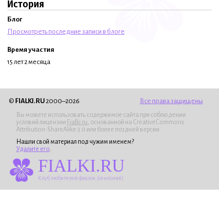
История
Блог
Просмотреть последние записи в блоге
Время участия
15 лет 2 месяца
©
FIALKI.RU
2000–2026
Все права защищены
Вы можете использовать содержимое сайта при соблюдении
условий лицензии
Fialki.ru
, основанной на CreativeCommons
Attribution-ShareAlike 3.0 или более поздней версии.
Нашли свой материал под чужим именем?
Удалите его
.
FIALKI.RU
Клуб любителей фиалок (сенполий)