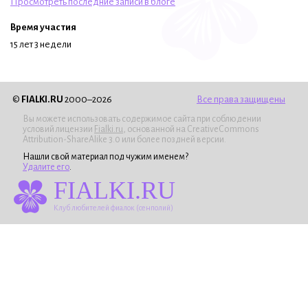
Просмотреть последние записи в блоге
Время участия
15 лет 3 недели
©
FIALKI.RU
2000–2026
Все права защищены
Вы можете использовать содержимое сайта при соблюдении
условий лицензии
Fialki.ru
, основанной на CreativeCommons
Attribution-ShareAlike 3.0 или более поздней версии.
Нашли свой материал под чужим именем?
Удалите его
.
FIALKI.RU
Клуб любителей фиалок (сенполий)