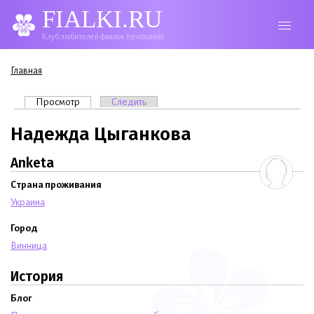
FIALKI.RU
Клуб любителей фиалок (сенполий)
Вы здесь
Главная
Главные вкладки
Просмотр
(активная вкладка)
Следить
Надежда Цыганкова
Anketa
Страна проживания
Украина
Город
Винница
История
Блог