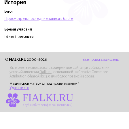
История
Блог
Просмотреть последние записи в блоге
Время участия
14 лет 11 месяцев
©
FIALKI.RU
2000–2026
Все права защищены
Вы можете использовать содержимое сайта при соблюдении
условий лицензии
Fialki.ru
, основанной на CreativeCommons
Attribution-ShareAlike 3.0 или более поздней версии.
Нашли свой материал под чужим именем?
Удалите его
.
FIALKI.RU
Клуб любителей фиалок (сенполий)