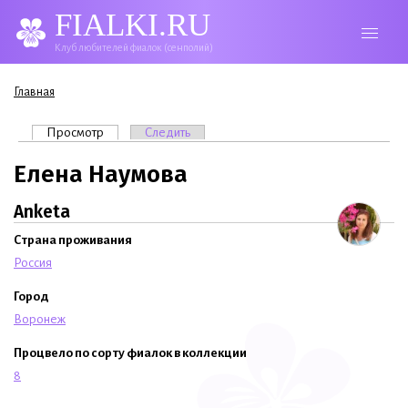
FIALKI.RU
Клуб любителей фиалок (сенполий)
Вы здесь
Главная
Главные вкладки
Просмотр
(активная вкладка)
Следить
Елена Наумова
Anketa
Страна проживания
Россия
Город
Воронеж
Процвело по сорту фиалок в коллекции
8