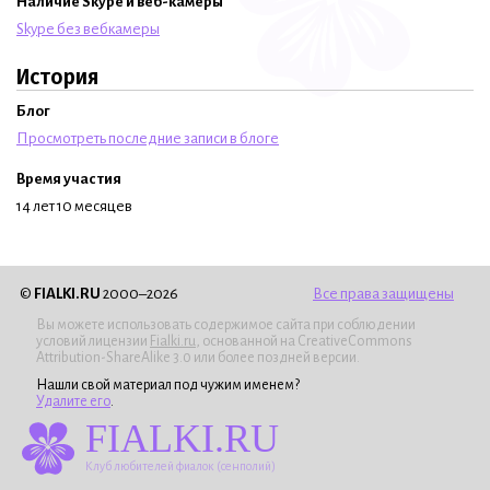
Наличие Skype и веб-камеры
Skype без вебкамеры
История
Блог
Просмотреть последние записи в блоге
Время участия
14 лет 10 месяцев
©
FIALKI.RU
2000–2026
Все права защищены
Вы можете использовать содержимое сайта при соблюдении
условий лицензии
Fialki.ru
, основанной на CreativeCommons
Attribution-ShareAlike 3.0 или более поздней версии.
Нашли свой материал под чужим именем?
Удалите его
.
FIALKI.RU
Клуб любителей фиалок (сенполий)