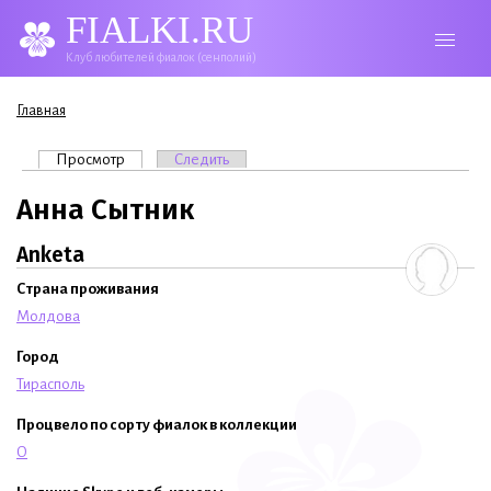
FIALKI.RU
Клуб любителей фиалок (сенполий)
Вы здесь
Главная
Главные вкладки
Просмотр
(активная вкладка)
Следить
Анна Сытник
Anketa
Страна проживания
Молдова
Город
Тирасполь
Процвело по сорту фиалок в коллекции
O