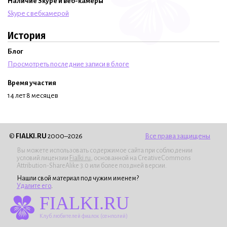
Наличие Skype и веб-камеры
Skype с вебкамерой
История
Блог
Просмотреть последние записи в блоге
Время участия
14 лет 8 месяцев
©
FIALKI.RU
2000–2026
Все права защищены
Вы можете использовать содержимое сайта при соблюдении
условий лицензии
Fialki.ru
, основанной на CreativeCommons
Attribution-ShareAlike 3.0 или более поздней версии.
Нашли свой материал под чужим именем?
Удалите его
.
FIALKI.RU
Клуб любителей фиалок (сенполий)