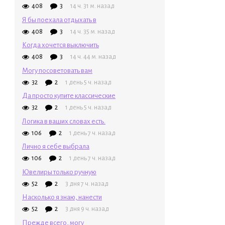
408
3
14 ч. 31 м. назад
Я бы поехала отдыхать в
408
3
14 ч. 35 м. назад
Когда хочется выключить
408
3
14 ч. 44 м. назад
Могу посоветовать вам
32
2
1 день 5 ч. назад
Да просто купите классические
32
2
1 день 5 ч. назад
Логика в ваших словах есть.
106
2
1 день 7 ч. назад
Лично я себе выбрала
106
2
1 день 7 ч. назад
Ювелиры только ручную
52
2
3 дня 7 ч. назад
Насколько я знаю, нанести
52
2
3 дня 9 ч. назад
Прежде всего, могу