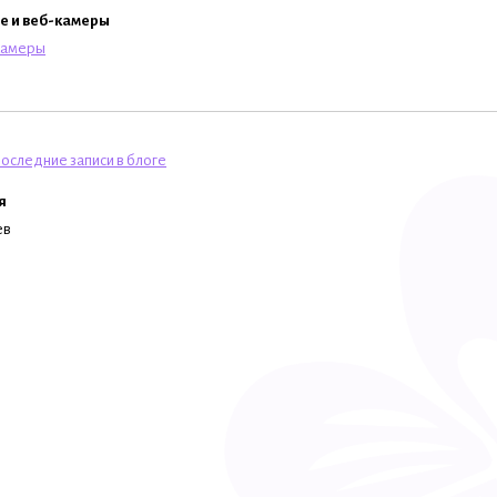
e и веб-камеры
камеры
оследние записи в блоге
я
ев