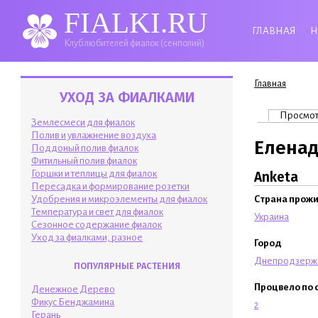
FIALKI.RU
ГЛАВНАЯ
Н
Клуб любителей фиалок (сенполий)
Вы здесь
Главная
УХОД ЗА ФИАЛКАМИ
Главные 
Просмо
Землесмеси для фиалок
Полив и увлажнение воздуха
Еленад
Поддоный полив фиалок
Фитильный полив фиалок
Горшки и теплицы для фиалок
Anketa
Пересадка и формирование розетки
Удобрения и микроэлементы для фиалок
Страна прож
Температура и свет для фиалок
Украина
Сезонное содержание фиалок
Уход за фиалками, разное
Город
Днепродзерж
ПОПУЛЯРНЫЕ РАСТЕНИЯ
Процвело по 
Денежное Дерево
Фикус Бенджамина
2
Герань