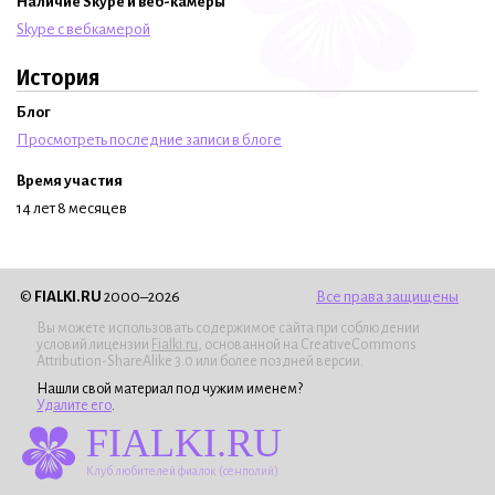
Наличие Skype и веб-камеры
Skype с вебкамерой
История
Блог
Просмотреть последние записи в блоге
Время участия
14 лет 8 месяцев
©
FIALKI.RU
2000–2026
Все права защищены
Вы можете использовать содержимое сайта при соблюдении
условий лицензии
Fialki.ru
, основанной на CreativeCommons
Attribution-ShareAlike 3.0 или более поздней версии.
Нашли свой материал под чужим именем?
Удалите его
.
FIALKI.RU
Клуб любителей фиалок (сенполий)