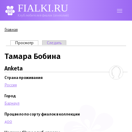
FIALKI.RU
Клуб любителей фиалок (сенполий)
Вы здесь
Главная
Главные вкладки
Просмотр
(активная вкладка)
Следить
Тамара Бобина
Anketa
Страна проживания
Россия
Город
Барнаул
Процвело по сорту фиалок в коллекции
400