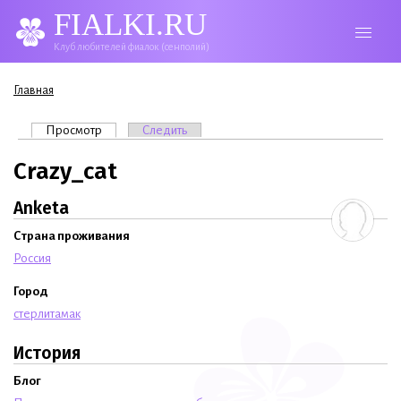
FIALKI.RU
Клуб любителей фиалок (сенполий)
Вы здесь
Главная
Главные вкладки
Просмотр
(активная вкладка)
Следить
Crazy_cat
Anketa
Страна проживания
Россия
Город
стерлитамак
История
Блог