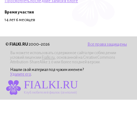
Просмотреть последние записи в блоге
Время участия
14 лет 6 месяцев
©
FIALKI.RU
2000–2026
Все права защищены
Вы можете использовать содержимое сайта при соблюдении
условий лицензии
Fialki.ru
, основанной на CreativeCommons
Attribution-ShareAlike 3.0 или более поздней версии.
Нашли свой материал под чужим именем?
Удалите его
.
FIALKI.RU
Клуб любителей фиалок (сенполий)