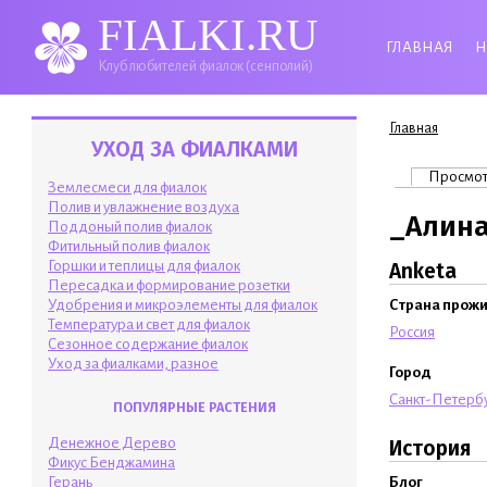
FIALKI.RU
ГЛАВНАЯ
Н
Клуб любителей фиалок (сенполий)
Вы здесь
Главная
УХОД ЗА ФИАЛКАМИ
Главные 
Просмо
Землесмеси для фиалок
Полив и увлажнение воздуха
_Алин
Поддоный полив фиалок
Фитильный полив фиалок
Горшки и теплицы для фиалок
Anketa
Пересадка и формирование розетки
Удобрения и микроэлементы для фиалок
Страна прож
Температура и свет для фиалок
Россия
Сезонное содержание фиалок
Уход за фиалками, разное
Город
Санкт-Петерб
ПОПУЛЯРНЫЕ РАСТЕНИЯ
Денежное Дерево
История
Фикус Бенджамина
Блог
Герань