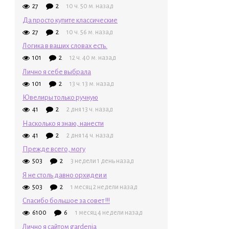
27
2
10 ч. 50 м. назад
Да просто купите классические
27
2
10 ч. 56 м. назад
Логика в ваших словах есть.
101
2
12 ч. 40 м. назад
Лично я себе выбрала
101
2
13 ч. 13 м. назад
Ювелиры только ручную
41
2
2 дня 13 ч. назад
Насколько я знаю, нанести
41
2
2 дня 14 ч. назад
Прежде всего, могу
503
2
3 недели 1 день назад
Я не столь давно орхидеи и
503
2
1 месяц 2 недели назад
Спасибо большое за совет !!!
6100
6
1 месяц 4 недели назад
Лично я сайтом gardenia