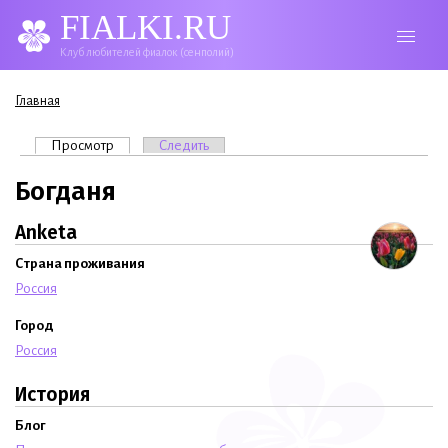
FIALKI.RU
Клуб любителей фиалок (сенполий)
Вы здесь
Главная
Главные вкладки
Просмотр
(активная вкладка)
Следить
Богданя
Anketa
Страна проживания
Россия
Город
Россия
История
Блог