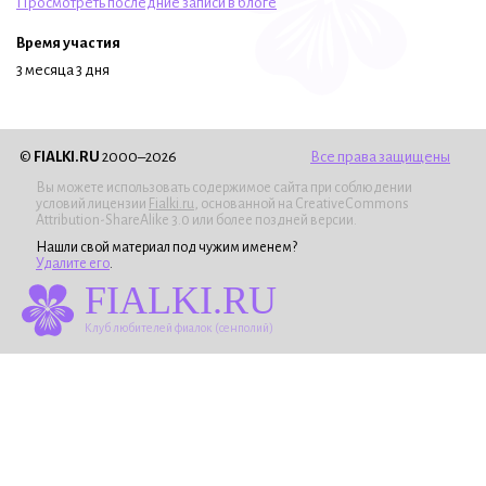
Просмотреть последние записи в блоге
Время участия
3 месяца 3 дня
©
FIALKI.RU
2000–2026
Все права защищены
Вы можете использовать содержимое сайта при соблюдении
условий лицензии
Fialki.ru
, основанной на CreativeCommons
Attribution-ShareAlike 3.0 или более поздней версии.
Нашли свой материал под чужим именем?
Удалите его
.
FIALKI.RU
Клуб любителей фиалок (сенполий)