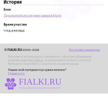
История
Блог
Просмотреть последние записи в блоге
Время участия
1 год 4 месяца
©
FIALKI.RU
2000–2026
Все права защищены
Вы можете использовать содержимое сайта при соблюдении
условий лицензии
Fialki.ru
, основанной на CreativeCommons
Attribution-ShareAlike 3.0 или более поздней версии.
Нашли свой материал под чужим именем?
Удалите его
.
FIALKI.RU
Клуб любителей фиалок (сенполий)