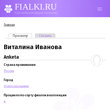
FIALKI.RU
Клуб любителей фиалок (сенполий)
Вы здесь
Главная
Главные вкладки
Просмотр
(активная вкладка)
Следить
Виталина Иванова
Anketa
Страна проживания
Россия
Город
Новосокольники
Процвело по сорту фиалок в коллекции
6