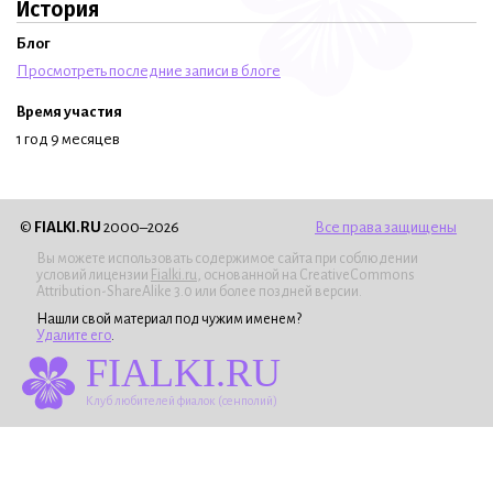
История
Блог
Просмотреть последние записи в блоге
Время участия
1 год 9 месяцев
©
FIALKI.RU
2000–2026
Все права защищены
Вы можете использовать содержимое сайта при соблюдении
условий лицензии
Fialki.ru
, основанной на CreativeCommons
Attribution-ShareAlike 3.0 или более поздней версии.
Нашли свой материал под чужим именем?
Удалите его
.
FIALKI.RU
Клуб любителей фиалок (сенполий)