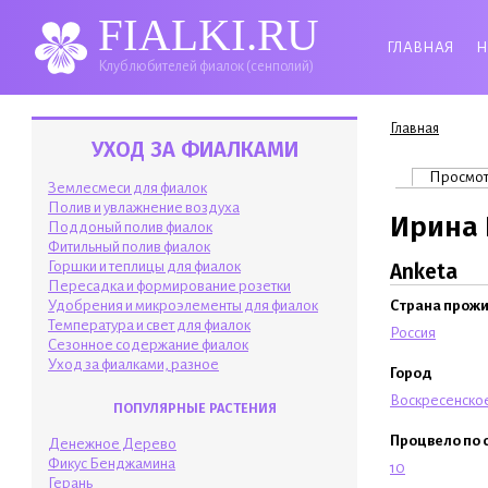
FIALKI.RU
ГЛАВНАЯ
Н
Клуб любителей фиалок (сенполий)
Вы здесь
Главная
УХОД ЗА ФИАЛКАМИ
Главные 
Просмо
Землесмеси для фиалок
Полив и увлажнение воздуха
Ирина
Поддоный полив фиалок
Фитильный полив фиалок
Горшки и теплицы для фиалок
Anketa
Пересадка и формирование розетки
Удобрения и микроэлементы для фиалок
Страна прож
Температура и свет для фиалок
Россия
Сезонное содержание фиалок
Уход за фиалками, разное
Город
Воскресенско
ПОПУЛЯРНЫЕ РАСТЕНИЯ
Процвело по 
Денежное Дерево
Фикус Бенджамина
10
Герань