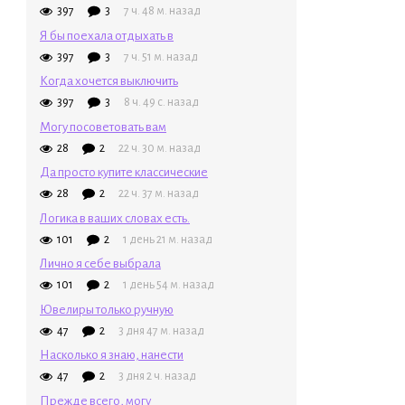
397
3
7 ч. 48 м. назад
Я бы поехала отдыхать в
397
3
7 ч. 51 м. назад
Когда хочется выключить
397
3
8 ч. 49 с. назад
Могу посоветовать вам
28
2
22 ч. 30 м. назад
Да просто купите классические
28
2
22 ч. 37 м. назад
Логика в ваших словах есть.
101
2
1 день 21 м. назад
Лично я себе выбрала
101
2
1 день 54 м. назад
Ювелиры только ручную
47
2
3 дня 47 м. назад
Насколько я знаю, нанести
47
2
3 дня 2 ч. назад
Прежде всего, могу