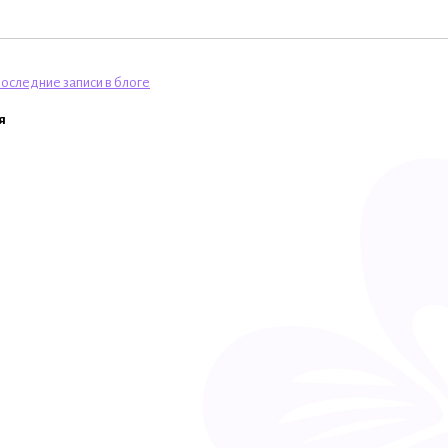
оследние записи в блоге
я