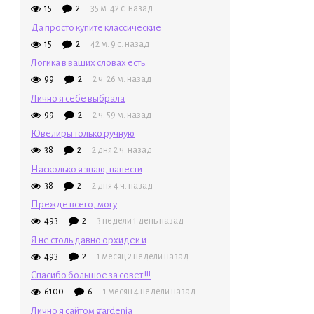
15
2
35 м. 42 с. назад
Да просто купите классические
15
2
42 м. 9 с. назад
Логика в ваших словах есть.
99
2
2 ч. 26 м. назад
Лично я себе выбрала
99
2
2 ч. 59 м. назад
Ювелиры только ручную
38
2
2 дня 2 ч. назад
Насколько я знаю, нанести
38
2
2 дня 4 ч. назад
Прежде всего, могу
493
2
3 недели 1 день назад
Я не столь давно орхидеи и
493
2
1 месяц 2 недели назад
Спасибо большое за совет !!!
6100
6
1 месяц 4 недели назад
Лично я сайтом gardenia