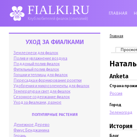
FIALKI.RU
ГЛАВНАЯ
Н
Клуб любителей фиалок (сенполий)
Вы здесь
Главная
УХОД ЗА ФИАЛКАМИ
Главные 
Просмо
Землесмеси для фиалок
Полив и увлажнение воздуха
Наталь
Поддоный полив фиалок
Фитильный полив фиалок
Горшки и теплицы для фиалок
Anketa
Пересадка и формирование розетки
Удобрения и микроэлементы для фиалок
Страна прож
Температура и свет для фиалок
Россия
Сезонное содержание фиалок
Уход за фиалками, разное
Город
Зеленоград
ПОПУЛЯРНЫЕ РАСТЕНИЯ
Денежное Дерево
История
Фикус Бенджамина
Блог
Герань