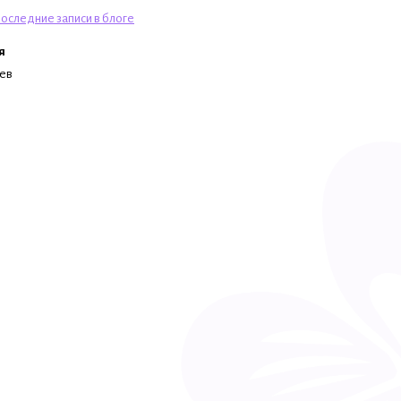
оследние записи в блоге
я
цев