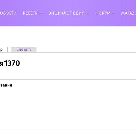
ОВОСТИ
РЕЕСТР
ЭНЦИКЛОПЕДИЯ
ФОРУМ
МАГАЗ
вкладки
тр
(активная вкладка)
Следить
я1370
ивания