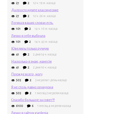
27
2
12 ч. 19 м. назад
Да просто купите классические
27
2
12 ч. 26 м. назад
Логика в ваших словах есть.
101
2
14 ч. 10 м. назад
Лично я себе выбрала
101
2
14 ч. 43 м. назад
Ювелиры только ручную
41
2
2 дня 14 ч. назад
Насколько я знаю, нанести
41
2
2 дня 16 ч. назад
Прежде всего, могу
503
2
3 недели 1 день назад
Я не столь давно орхидеи и
503
2
1 месяц 2 недели назад
Спасибо большое за совет !!!
6100
6
1 месяц 4 недели назад
Лично я сайтом gardenia