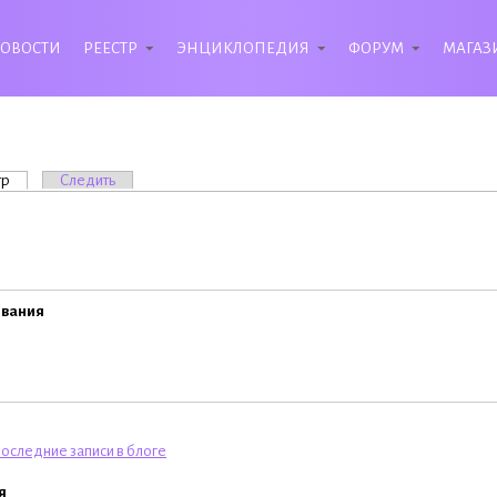
ОВОСТИ
РЕЕСТР
ЭНЦИКЛОПЕДИЯ
ФОРУМ
МАГАЗ
вкладки
тр
(активная вкладка)
Следить
ивания
оследние записи в блоге
я