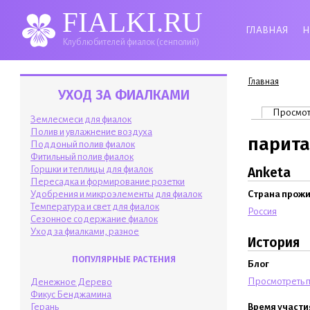
FIALKI.RU
ГЛАВНАЯ
Н
Клуб любителей фиалок (сенполий)
Вы здесь
Главная
УХОД ЗА ФИАЛКАМИ
Главные 
Просмо
Землесмеси для фиалок
Полив и увлажнение воздуха
парита
Поддоный полив фиалок
Фитильный полив фиалок
Горшки и теплицы для фиалок
Anketa
Пересадка и формирование розетки
Удобрения и микроэлементы для фиалок
Страна прож
Температура и свет для фиалок
Россия
Сезонное содержание фиалок
Уход за фиалками, разное
История
ПОПУЛЯРНЫЕ РАСТЕНИЯ
Блог
Просмотреть п
Денежное Дерево
Фикус Бенджамина
Время участи
Герань