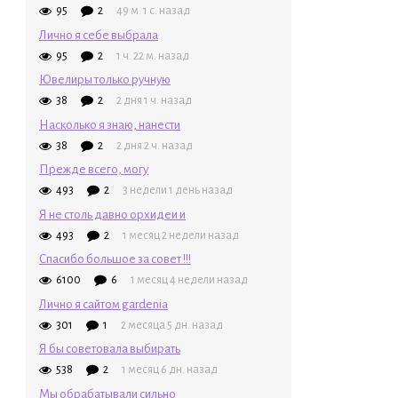
95
2
49 м. 1 с. назад
Лично я себе выбрала
95
2
1 ч. 22 м. назад
Ювелиры только ручную
38
2
2 дня 1 ч. назад
Насколько я знаю, нанести
38
2
2 дня 2 ч. назад
Прежде всего, могу
493
2
3 недели 1 день назад
Я не столь давно орхидеи и
493
2
1 месяц 2 недели назад
Спасибо большое за совет !!!
6100
6
1 месяц 4 недели назад
Лично я сайтом gardenia
301
1
2 месяца 5 дн. назад
Я бы советовала выбирать
538
2
1 месяц 6 дн. назад
Мы обрабатывали сильно