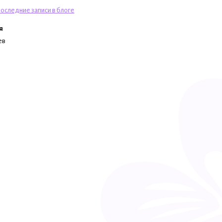
оследние записи в блоге
я
ев