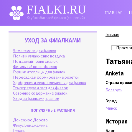
FIALKI.RU
ГЛАВНАЯ
Н
Клуб любителей фиалок (сенполий)
Вы здесь
Главная
УХОД ЗА ФИАЛКАМИ
Главные 
Просмо
Землесмеси для фиалок
Полив и увлажнение воздуха
Татьян
Поддоный полив фиалок
Фитильный полив фиалок
Горшки и теплицы для фиалок
Anketa
Пересадка и формирование розетки
Удобрения и микроэлементы для фиалок
Страна прож
Температура и свет для фиалок
Беларусь
Сезонное содержание фиалок
Уход за фиалками, разное
Город
Минск
ПОПУЛЯРНЫЕ РАСТЕНИЯ
Денежное Дерево
История
Фикус Бенджамина
Блог
Герань