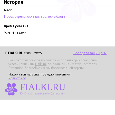
История
Блог
Просмотреть последние записи в блоге
Время участия
9 лет 4 недели
©
FIALKI.RU
2000–2026
Все права защищены
Вы можете использовать содержимое сайта при соблюдении
условий лицензии
Fialki.ru
, основанной на CreativeCommons
Attribution-ShareAlike 3.0 или более поздней версии.
Нашли свой материал под чужим именем?
Удалите его
.
FIALKI.RU
Клуб любителей фиалок (сенполий)