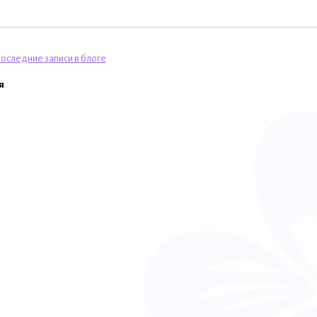
оследние записи в блоге
я