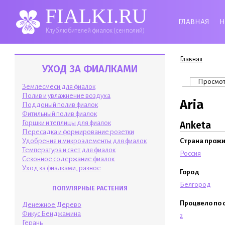
FIALKI.RU
ГЛАВНАЯ
Н
Клуб любителей фиалок (сенполий)
Вы здесь
Главная
УХОД ЗА ФИАЛКАМИ
Главные 
Просмо
Землесмеси для фиалок
Полив и увлажнение воздуха
Aria
Поддоный полив фиалок
Фитильный полив фиалок
Горшки и теплицы для фиалок
Anketa
Пересадка и формирование розетки
Удобрения и микроэлементы для фиалок
Страна прож
Температура и свет для фиалок
Россия
Сезонное содержание фиалок
Уход за фиалками, разное
Город
Белгород
ПОПУЛЯРНЫЕ РАСТЕНИЯ
Процвело по 
Денежное Дерево
Фикус Бенджамина
2
Герань