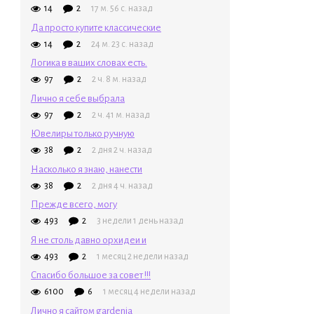
14
2
17 м. 56 с. назад
Да просто купите классические
14
2
24 м. 23 с. назад
Логика в ваших словах есть.
97
2
2 ч. 8 м. назад
Лично я себе выбрала
97
2
2 ч. 41 м. назад
Ювелиры только ручную
38
2
2 дня 2 ч. назад
Насколько я знаю, нанести
38
2
2 дня 4 ч. назад
Прежде всего, могу
493
2
3 недели 1 день назад
Я не столь давно орхидеи и
493
2
1 месяц 2 недели назад
Спасибо большое за совет !!!
6100
6
1 месяц 4 недели назад
Лично я сайтом gardenia