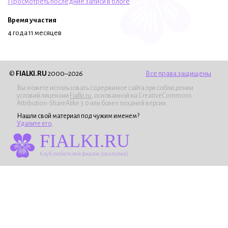
Просмотреть последние записи в блоге
Время участия
4 года 11 месяцев
©
FIALKI.RU
2000–2026
Все права защищены
Вы можете использовать содержимое сайта при соблюдении
условий лицензии
Fialki.ru
, основанной на CreativeCommons
Attribution-ShareAlike 3.0 или более поздней версии.
Нашли свой материал под чужим именем?
Удалите его
.
FIALKI.RU
Клуб любителей фиалок (сенполий)