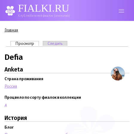
FIALKI.RU
Клуб любителей фиалок (сенполий)
Вы здесь
Главная
Главные вкладки
Просмотр
(активная вкладка)
Следить
Defia
Anketa
Страна проживания
Россия
Процвело по сорту фиалок в коллекции
4
История
Блог