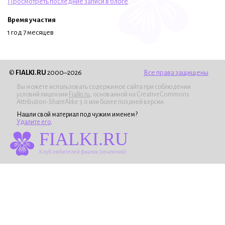
Просмотреть последние записи в блоге
Время участия
1 год 7 месяцев
©
FIALKI.RU
2000–2026
Все права защищены
Вы можете использовать содержимое сайта при соблюдении
условий лицензии
Fialki.ru
, основанной на CreativeCommons
Attribution-ShareAlike 3.0 или более поздней версии.
Нашли свой материал под чужим именем?
Удалите его
.
FIALKI.RU
Клуб любителей фиалок (сенполий)