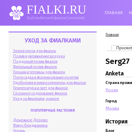
FIALKI.RU
ГЛАВНАЯ
Н
Клуб любителей фиалок (сенполий)
Вы здесь
Главная
УХОД ЗА ФИАЛКАМИ
Главные 
Просмо
Землесмеси для фиалок
Полив и увлажнение воздуха
Serg27
Поддоный полив фиалок
Фитильный полив фиалок
Горшки и теплицы для фиалок
Anketa
Пересадка и формирование розетки
Удобрения и микроэлементы для фиалок
Страна прож
Температура и свет для фиалок
Россия
Сезонное содержание фиалок
Уход за фиалками, разное
Город
Москва
ПОПУЛЯРНЫЕ РАСТЕНИЯ
Денежное Дерево
История
Фикус Бенджамина
Блог
Герань