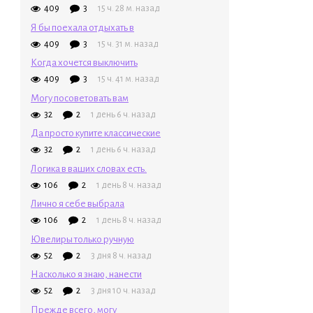
409
3
15 ч. 28 м. назад
Я бы поехала отдыхать в
409
3
15 ч. 31 м. назад
Когда хочется выключить
409
3
15 ч. 41 м. назад
Могу посоветовать вам
32
2
1 день 6 ч. назад
Да просто купите классические
32
2
1 день 6 ч. назад
Логика в ваших словах есть.
106
2
1 день 8 ч. назад
Лично я себе выбрала
106
2
1 день 8 ч. назад
Ювелиры только ручную
52
2
3 дня 8 ч. назад
Насколько я знаю, нанести
52
2
3 дня 10 ч. назад
Прежде всего, могу