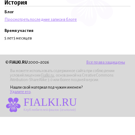
История
Блог
Просмотреть последние записи в блоге
Время участия
5 лет 5 месяцев
©
FIALKI.RU
2000–2026
Все права защищены
Вы можете использовать содержимое сайта при соблюдении
условий лицензии
Fialki.ru
, основанной на CreativeCommons
Attribution-ShareAlike 3.0 или более поздней версии.
Нашли свой материал под чужим именем?
Удалите его
.
FIALKI.RU
Клуб любителей фиалок (сенполий)