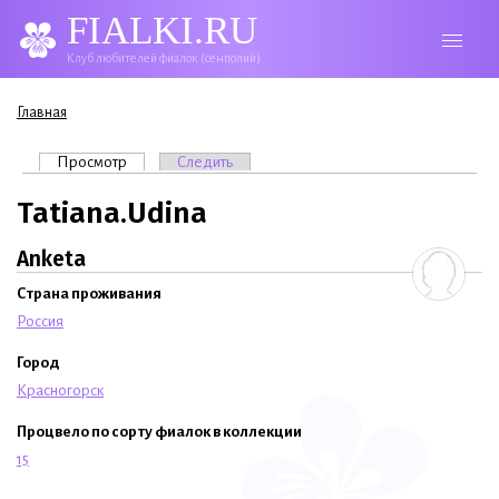
FIALKI.RU
Клуб любителей фиалок (сенполий)
Вы здесь
Главная
Главные вкладки
Просмотр
(активная вкладка)
Следить
Tatiana.Udina
Anketa
Страна проживания
Россия
Город
Красногорск
Процвело по сорту фиалок в коллекции
15