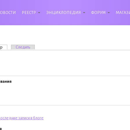
ОВОСТИ
РЕЕСТР
ЭНЦИКЛОПЕДИЯ
ФОРУМ
МАГАЗ
вкладки
тр
(активная вкладка)
Следить
ивания
оследние записи в блоге
я