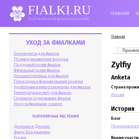
FIALKI.RU
ГЛАВНАЯ
Н
Клуб любителей фиалок (сенполий)
Вы здесь
Главная
УХОД ЗА ФИАЛКАМИ
Главные 
Просмо
Землесмеси для фиалок
Полив и увлажнение воздуха
Zylfiy
Поддоный полив фиалок
Фитильный полив фиалок
Горшки и теплицы для фиалок
Anketa
Пересадка и формирование розетки
Удобрения и микроэлементы для фиалок
Страна прож
Температура и свет для фиалок
Россия
Сезонное содержание фиалок
Уход за фиалками, разное
История
ПОПУЛЯРНЫЕ РАСТЕНИЯ
Блог
Просмотреть п
Денежное Дерево
Фикус Бенджамина
Время участи
Герань