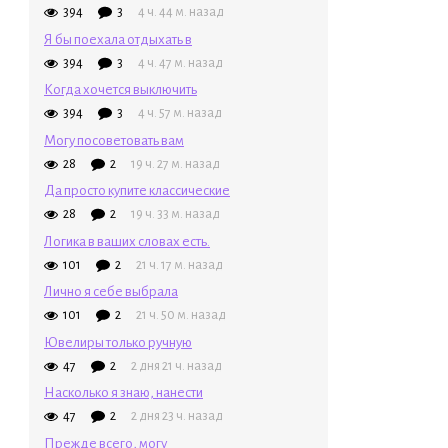
394
3
4 ч. 44 м. назад
Я бы поехала отдыхать в
394
3
4 ч. 47 м. назад
Когда хочется выключить
394
3
4 ч. 57 м. назад
Могу посоветовать вам
28
2
19 ч. 27 м. назад
Да просто купите классические
28
2
19 ч. 33 м. назад
Логика в ваших словах есть.
101
2
21 ч. 17 м. назад
Лично я себе выбрала
101
2
21 ч. 50 м. назад
Ювелиры только ручную
47
2
2 дня 21 ч. назад
Насколько я знаю, нанести
47
2
2 дня 23 ч. назад
Прежде всего, могу