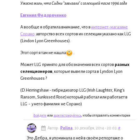
Ужасно жаль, что Сидни "завязала" с селекцией после 1996 года
Евгения Федоряченко
А вообще я обратила внимание, что в
интернет-магазине
Сорано
авторство всех сортов их селекции указано как LLG
(Lindon Lyon Greenhouses).
Этот сорт я там не нашла
.
Может LLG принято для обозначения всех сортов
разных
селекционеров
, которые вывели сорта в Lyndon Lyon
Greenhouses ?
(D.Herringshaw - гибридизатор LLG (Irish Laughter, King's
Ransom, Sunkissed Rose) который работал или работает в
LLG - у него фамилия не Сорано)
Войдите
или
зарегистрируйтесь
, чтобы отправлять комментарии
Автор:
Polina
, 30 декабря, 2014 - 20:03
#
Это Дебра, я упоминала о ней в своём репортаже о