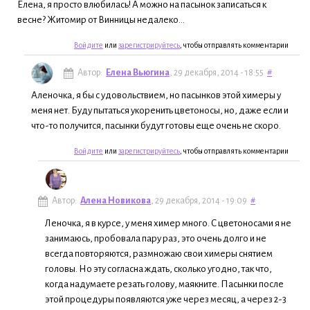
Елена, я просто влюбилась! А можно на пасынок записаться к
весне? Житомир от Винницы недалеко...
Войдите
или
зарегистрируйтесь
, чтобы отправлять комментарии
Автор:
Елена Вьюгина
, 29 декабря, 2014 - 18:55
#
Аленочка, я бы с удовольствием, но пасынков этой химеры у
меня нет. Буду пытаться укоренить цветоносы, но, даже если и
что-то получится, пасынки будут готовы еще очень не скоро.
Войдите
или
зарегистрируйтесь
, чтобы отправлять комментарии
Автор:
Алена Новикова
, 29 декабря, 2014 - 19:09
#
Леночка, я в курсе, у меня химер много. С цветоносами я не
занимаюсь, пробовала пару раз, это очень долго и не
всегда повторяются, размножаю свои химеры снятием
головы. Но эту согласна ждать, сколько угодно, так что,
когда надумаете резать голову, маякните. Пасынки после
этой процедуры появляются уже через месяц, а через 2-3