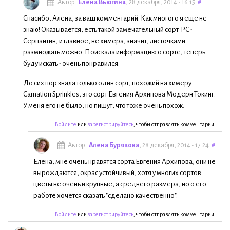
Автор:
Елена Вьюгина
, 28 декабря, 2014 - 16:15
#
Спасибо, Алена, за ваш комментарий. Как многого я еще не
знаю! Оказывается, есть такой замечательный сорт РС-
Серпантин, и главное, не химера, значит, листочками
размножать можно. Поискала информацию о сорте, теперь
буду искать- очень понравился.
До сих пор знала только один сорт, похожий на химеру
Carnation Sprinkles, это сорт Евгения Архипова Модерн Токинг.
У меня его не было, но пишут, что тоже очень похож.
Войдите
или
зарегистрируйтесь
, чтобы отправлять комментарии
Автор:
Алена Бурякова
, 28 декабря, 2014 - 17:24
#
Елена, мне очень нравятся сорта Евгения Архипова, они не
вырождаются, окрас устойчивый, хотя у многих сортов
цветы не очень и крупные, а среднего размера, но о его
работе хочется сказать "сделано качественно".
Войдите
или
зарегистрируйтесь
, чтобы отправлять комментарии