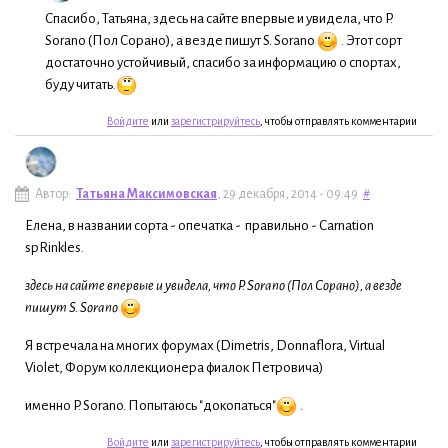
Спасибо, Татьяна, здесь на сайте впервые и увидела, что P.
Sorano (Пол Сорано), а везде пишут S. Sorano
. Этот сорт
достаточно устойчивый, спасибо за информацию о спортах,
буду читать.
Войдите
или
зарегистрируйтесь
, чтобы отправлять комментарии
Автор:
Татьяна Максимовская
, 29 декабря, 2014 - 09:49
#
Елена, в названии сорта - опечатка - правильно - Carnation
spRinkles.
здесь на сайте впервые и увидела, что P. Sorano (Пол Сорано), а везде
пишут S. Sorano
Я встречала на многих форумах (Dimetris, Donnaflora, Virtual
Violet, Форум коллекционера фиалок Петровича)
именно P. Sorano. Попытаюсь "докопаться"
.
Войдите
или
зарегистрируйтесь
, чтобы отправлять комментарии