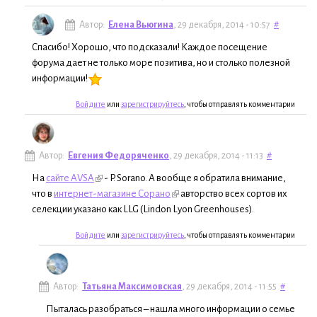
Автор:
Елена Вьюгина
, 29 декабря, 2014 - 10:57
#
Спасибо! Хорошо, что подсказали! Каждое посещение
форума дает не только море позитива, но и столько полезной
информации!
Войдите
или
зарегистрируйтесь
, чтобы отправлять комментарии
Автор:
Евгения Федоряченко
, 29 декабря, 2014 - 11:13
#
На
сайте AVSA
- P. Sorano. А вообще я обратила внимание,
что в
интернет-магазине Сорано
авторство всех сортов их
селекции указано как LLG (Lindon Lyon Greenhouses).
Войдите
или
зарегистрируйтесь
, чтобы отправлять комментарии
Автор:
Татьяна Максимовская
, 29 декабря, 2014 - 11:55
#
Пыталась разобраться – нашла много информации о семье