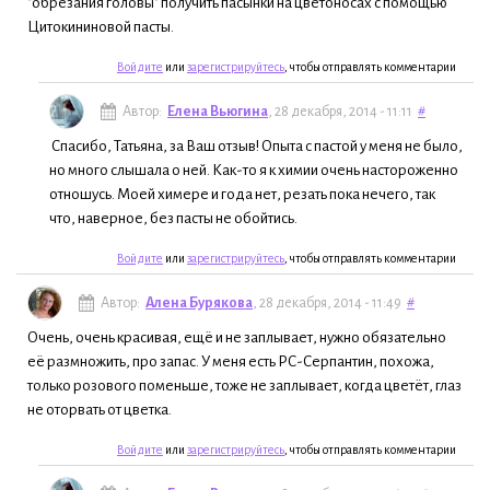
"обрезания головы" получить пасынки на цветоносах с помощью
Цитокининовой пасты.
Войдите
или
зарегистрируйтесь
, чтобы отправлять комментарии
Автор:
Елена Вьюгина
, 28 декабря, 2014 - 11:11
#
Спасибо, Татьяна, за Ваш отзыв! Опыта с пастой у меня не было,
но много слышала о ней. Как-то я к химии очень настороженно
отношусь. Моей химере и года нет, резать пока нечего, так
что, наверное, без пасты не обойтись.
Войдите
или
зарегистрируйтесь
, чтобы отправлять комментарии
Автор:
Алена Бурякова
, 28 декабря, 2014 - 11:49
#
Очень, очень красивая, ещё и не заплывает, нужно обязательно
её размножить, про запас. У меня есть РС-Серпантин, похожа,
только розового поменьше, тоже не заплывает, когда цветёт, глаз
не оторвать от цветка.
Войдите
или
зарегистрируйтесь
, чтобы отправлять комментарии