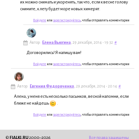
их можно снимать и укоренять, так что, если к весне голову
снимите, к лету будет море новых химерят.
Войдите
или
зарегистрируйтесь
, чтобы отправлять комментарии
Автор:
Елена Вьюгина
, 29 декабря, 2014 - 19:32
#
Договорились! Я напишу вам!
Войдите
или
зарегистрируйтесь
, чтобы отправлять комментарии
Автор:
Евгения Федоряченко
, 29 декабря, 2014 - 20:14
#
Алена, у меня есть несколько пасынков, весной напомни, если
ближе не найдешь
.
Войдите
или
зарегистрируйтесь
, чтобы отправлять комментарии
©
FIALKI.RU
2000–2026
Все права защищены