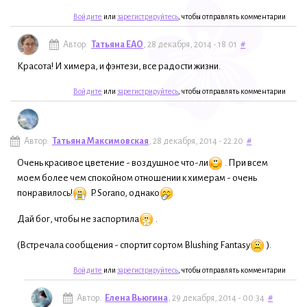
Войдите
или
зарегистрируйтесь
, чтобы отправлять комментарии
Автор:
Татьяна ЕАО
, 28 декабря, 2014 - 18:01
#
Красота! И химера, и фэнтези, все радости жизни.
Войдите
или
зарегистрируйтесь
, чтобы отправлять комментарии
Автор:
Татьяна Максимовская
, 28 декабря, 2014 - 22:20
#
Очень красивое цветение - воздушное что-ли
. При всем
моем более чем спокойном отношении к химерам - очень
понравилось!
P. Sorano, однако
Дай бог, чтобы не заспортила
.
(Встречала сообщения - спортит сортом Blushing Fantasy
).
Войдите
или
зарегистрируйтесь
, чтобы отправлять комментарии
Автор:
Елена Вьюгина
, 29 декабря, 2014 - 00:34
#