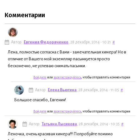
Комментарии
Автор:
Евгения Федоряченко
, 28 декабря, 2014 - 10:21
#
Лена, полностью согласна с Вами - замечательная химера! Но в
отличие от Вашего мой экземпляр пасынкуется просто
бесконечно, не успеваю снимать пасынки.
Войдите
или
зарегистрируйтесь
, чтобы отправлять комментарии
Автор:
Елена Вьюгина
, 28 декабря, 2014 - 11:05
#
Большое спасибо, Евгения!
Войдите
или
зарегистрируйтесь
, чтобы отправлять комментарии
Автор:
Татьяна Лысикова
, 28 декабря, 2014 - 10:35
#
Леночка, очень красивая химера!!! Попробуйте помимо