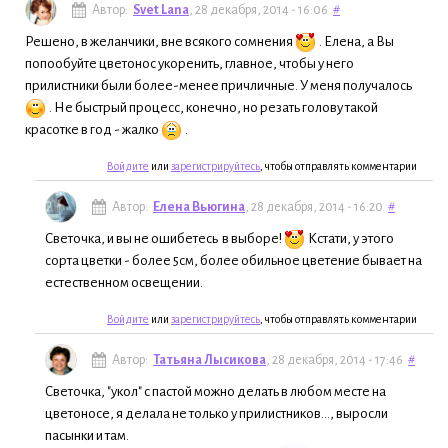
Автор:
Svet Lana
, 28 декабря, 2014 - 16:06
#
Решено, в желанчики, вне всякого сомнения
. Елена, а Вы
попообуйте цветонос укоренить, главное, чтобы у него
прилистники были более-менее причличные. У меня получалось
. Не быстрый процесс, конечно, но резать голову такой
красотке в год - жалко
.
Войдите
или
зарегистрируйтесь
, чтобы отправлять комментарии
Автор:
Елена Вьюгина
, 28 декабря, 2014 - 16:20
#
Светочка, и вы не ошибетесь в выборе!
Кстати, у этого
сорта цветки - более 5см, более обильное цветение бывает на
естественном освещении.
Войдите
или
зарегистрируйтесь
, чтобы отправлять комментарии
Автор:
Татьяна Лысикова
, 28 декабря, 2014 - 17:46
#
Светочка, "укол" с пастой можно делать в любом месте на
цветоносе, я делала не только у прилистников..., выросли
пасынки и там.