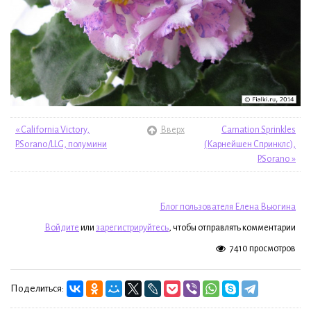
« California Victory,
Вверх
Carnation Sprinkles
P.Sorano/LLG, полумини
(Карнейшен Спринклс),
P.Sorano »
Блог пользователя Елена Вьюгина
Войдите
или
зарегистрируйтесь
, чтобы отправлять комментарии
7410 просмотров
Поделиться: