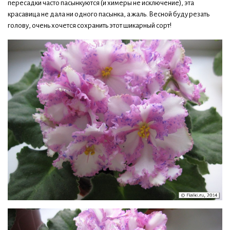
пересадки часто пасынкуются (и химеры не исключение), эта
красавица не дала ни одного пасынка, а жаль. Весной буду резать
голову, очень хочется сохранить этот шикарный сорт!