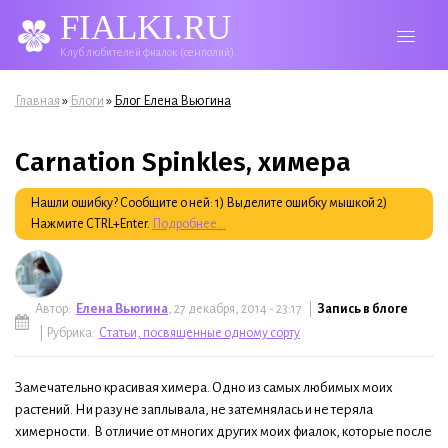
FIALKI.RU
Клуб любителей фиалок (сенполий)
Вы здесь
»
»
Главная
Блоги
Блог Елена Вьюгина
Carnation Spinkles, химера
Нашли ошибку? Сообщите о ней: 1) Выделите ошибку мышкой 2)
Нажмите CTRL+Enter.
Подробнее...
Автор:
Елена Вьюгина
, 27 декабря, 2014 - 23:17 |
Запись в блоге
| Рубрика:
Статьи, посвященные одному сорту
Замечательно красивая химера. Одно из самых любимых моих
растений. Ни разу не заплывала, не затемнялась и не теряла
химерности. В отличие от многих других моих фиалок, которые после