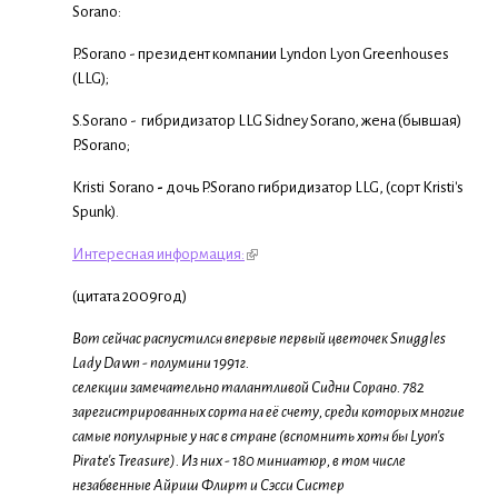
Sorano:
P.Sorano - президент компании Lyndon Lyon Greenhouses
(LLG);
S.Sorano - гибридизатор LLG Sidney Sorano, жена (бывшая)
P.Sorano;
Kristi Sorano
-
дочь P.Sorano гибридизатор LLG, (сорт Kristi's
Spunk).
Интересная информация:
(цитата 2009год)
Вот сейчас распустился впервые первый цветочек Snuggles
Lady Dawn - полумини 1991г.
селекции замечательно талантливой Сидни Сорано. 782
зарегистрированных сорта на её счету, среди которых многие
самые популярные у нас в стране (вспомнить хотя бы Lyon's
Pirate's Treasure). Из них - 180 миниатюр, в том числе
незабвенные Айриш Флирт и Сэсси Систер