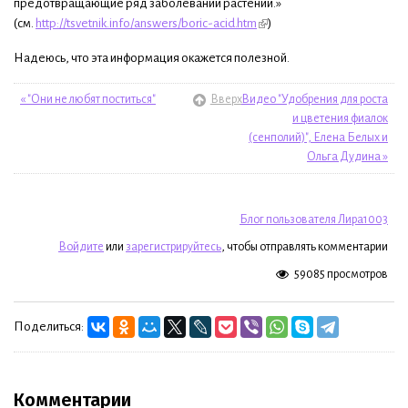
предотвращающие ряд заболеваний растений.»
(см.
http://tsvetnik.info/answers/boric-acid.htm
)
Надеюсь, что эта информация окажется полезной.
« "Они не любят поститься"
Вверх
Видео "Удобрения для роста
и цветения фиалок
(сенполий)", Елена Белых и
Ольга Дудина »
Блог пользователя Лира1003
Войдите
или
зарегистрируйтесь
, чтобы отправлять комментарии
59085 просмотров
Поделиться:
Комментарии