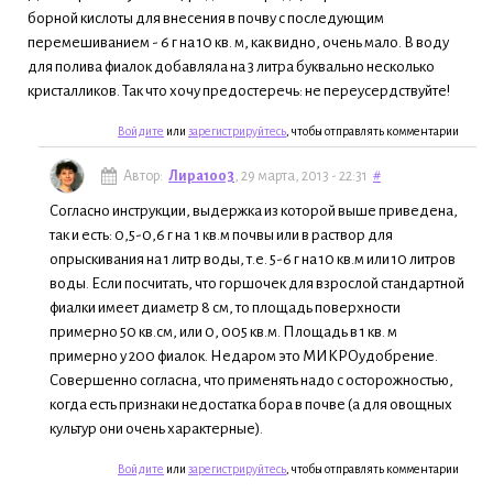
борной кислоты для внесения в почву с последующим
перемешиванием - 6 г на 10 кв. м, как видно, очень мало. В воду
для полива фиалок добавляла на 3 литра буквально несколько
кристалликов. Так что хочу предостеречь: не переусердствуйте!
Войдите
или
зарегистрируйтесь
, чтобы отправлять комментарии
Автор:
Лира1003
, 29 марта, 2013 - 22:31
#
Согласно инструкции, выдержка из которой выше приведена,
так и есть: 0,5-0,6 г на 1 кв.м почвы или в раствор для
опрыскивания на 1 литр воды, т.е. 5-6 г на 10 кв.м или 10 литров
воды. Если посчитать, что горшочек для взрослой стандартной
фиалки имеет диаметр 8 см, то площадь поверхности
примерно 50 кв.см, или 0, 005 кв.м. Площадь в 1 кв. м
примерно у 200 фиалок. Недаром это МИКРОудобрение.
Совершенно согласна, что применять надо с осторожностью,
когда есть признаки недостатка бора в почве (а для овощных
культур они очень характерные).
Войдите
или
зарегистрируйтесь
, чтобы отправлять комментарии