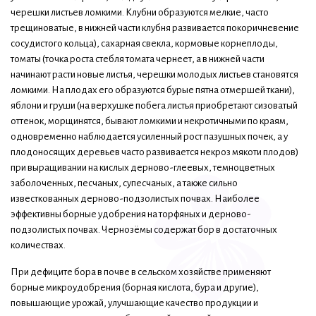
черешки листьев ломкими. Клубни образуются мелкие, часто
трещиноватые, в нижней части клубня развивается покоричневение
сосудистого кольца), сахарная свекла, кормовые корнеплоды,
томаты (точка роста стебля томата чернеет, а в нижней части
начинают расти новые листья, черешки молодых листьев становятся
ломкими. На плодах его образуются бурые пятна отмершей ткани),
яблони и груши (на верхушке побега листья приобретают сизоватый
оттенок, морщинятся, бывают ломкими и некротичными по краям,
одновременно наблюдается усиленный рост пазушных почек, а у
плодоносящих деревьев часто развивается некроз мякоти плодов)
при выращивании на кислых дерново-глеевых, темноцветных
заболоченных, песчаных, супесчаных, а также сильно
известкованных дерново-подзолистых почвах. Наиболее
эффективны борные удобрения на торфяных и дерново-
подзолистых почвах. Чернозёмы содержат бор в достаточных
количествах.
При дефиците бора в почве в сельском хозяйстве применяют
борные микроудобрения (борная кислота, бура и другие),
повышающие урожай, улучшающие качество продукции и