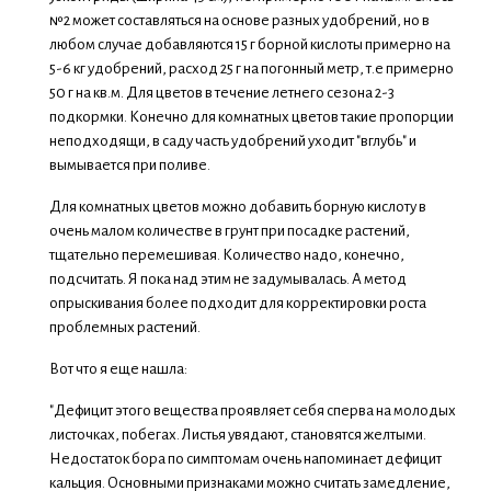
№2 может составляться на основе разных удобрений, но в
любом случае добавляются 15 г борной кислоты примерно на
5-6 кг удобрений, расход 25 г на погонный метр, т.е примерно
50 г на кв.м. Для цветов в течение летнего сезона 2-3
подкормки. Конечно для комнатных цветов такие пропорции
неподходящи, в саду часть удобрений уходит "вглубь" и
вымывается при поливе.
Для комнатных цветов можно добавить борную кислоту в
очень малом количестве в грунт при посадке растений,
тщательно перемешивая. Количество надо, конечно,
подсчитать. Я пока над этим не задумывалась. А метод
опрыскивания более подходит для корректировки роста
проблемных растений.
Вот что я еще нашла:
"Дефицит этого вещества проявляет себя сперва на молодых
листочках, побегах. Листья увядают, становятся желтыми.
Недостаток бора по симптомам очень напоминает дефицит
кальция. Основными признаками можно считать замедление,