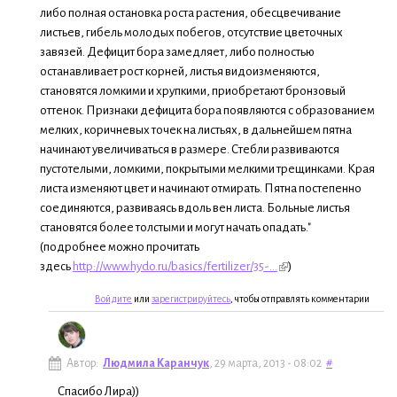
либо полная остановка роста растения, обесцвечивание
листьев, гибель молодых побегов, отсутствие цветочных
завязей. Дефицит бора замедляет, либо полностью
останавливает рост корней, листья видоизменяются,
становятся ломкими и хрупкими, приобретают бронзовый
оттенок. Признаки дефицита бора появляются с образованием
мелких, коричневых точек на листьях, в дальнейшем пятна
начинают увеличиваться в размере. Стебли развиваются
пустотелыми, ломкими, покрытыми мелкими трещинками. Края
листа изменяют цвет и начинают отмирать. Пятна постепенно
соединяются, развиваясь вдоль вен листа. Больные листья
становятся более толстыми и могут начать опадать."
(подробнее можно прочитать
здесь
http://www.hydo.ru/basics/fertilizer/35-...
)
Войдите
или
зарегистрируйтесь
, чтобы отправлять комментарии
Автор:
Людмила Каранчук
, 29 марта, 2013 - 08:02
#
Спасибо Лира))