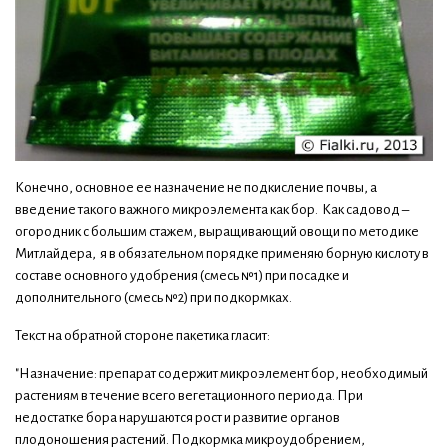
Конечно, основное ее назначение не подкисление почвы, а
введение такого важного микроэлемента как бор. Как садовод –
огородник с большим стажем, выращивающий овощи по методике
Митлайдера, я в обязательном порядке применяю борную кислоту в
составе основного удобрения (смесь №1) при посадке и
дополнительного (смесь №2) при подкормках.
Текст на обратной стороне пакетика гласит:
"Назначение: препарат содержит микроэлемент бор, необходимый
растениям в течение всего вегетационного периода. При
недостатке бора нарушаются рост и развитие органов
плодоношения растений. Подкормка микроудобрением,