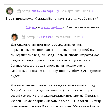
Автор:
Людмила Каранчук
, 27 марта, 2013 - 09:54
#
Поделитесь, пожалуйста, как Вы пользуетесь этим удобрением?
Войдите
или
зарегистрируйтесь
, чтобы отправлять комментарии
Автор:
Лира1003
, 29 марта, 2013 - 01:29
#
Для фиалок-стартеров я попробовала применить
опрыскивание раствором в соответствии с инструкцией (см.
выше) впервые 10 дней назад. Большинство из них растут уже
год, пересадку делала осенью, а все не могут заложить
бутоны, у 2-х сортов цветоносы появились, но очень
слабенькие. Посмотрю, что получится. В любом случае хуже не
будет.
Для выращивания садово-огородных растений по методу
Митлайдера используются смесь №1 (предпосевная, 1 раз в
сезон) и смесь №2 (для еженедельных подкормок). Смесь №1:
известь 5 кг+40 г борной кислоты, расход 50 г на погонный метр
узкой гряды (ширина 45 см), т.е. примерно 100 г на кв.м. Смесь