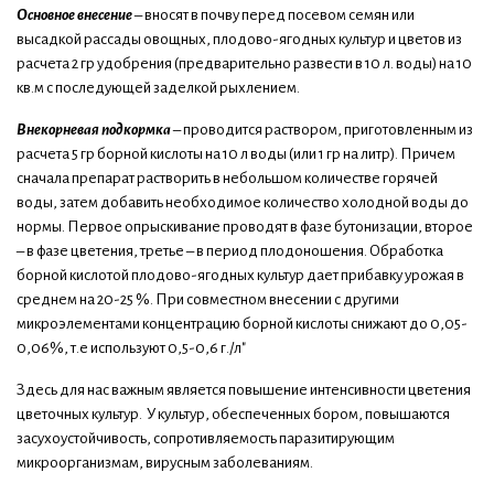
Основное внесение
– вносят в почву перед посевом семян или
высадкой рассады овощных, плодово-ягодных культур и цветов из
расчета 2 гр удобрения (предварительно развести в 10 л. воды) на 10
кв.м с последующей заделкой рыхлением.
Внекорневая подкормка
– проводится раствором, приготовленным из
расчета 5 гр борной кислоты на 10 л воды (или 1 гр на литр). Причем
сначала препарат растворить в небольшом количестве горячей
воды, затем добавить необходимое количество холодной воды до
нормы. Первое опрыскивание проводят в фазе бутонизации, второе
– в фазе цветения, третье – в период плодоношения. Обработка
борной кислотой плодово-ягодных культур дает прибавку урожая в
среднем на 20-25 %. При совместном внесении с другими
микроэлементами концентрацию борной кислоты снижают до 0,05-
0,06%, т.е используют 0,5-0,6 г./л"
Здесь для нас важным является повышение интенсивности цветения
цветочных культур. У культур, обеспеченных бором, повышаются
засухоустойчивость, сопротивляемость паразитирующим
микроорганизмам, вирусным заболеваниям.