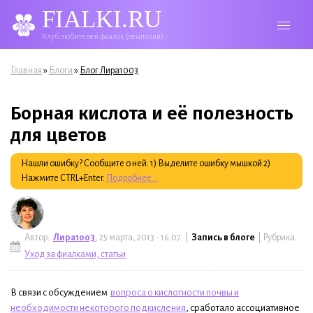
FIALKI.RU
Клуб любителей фиалок (сенполий)
Вы здесь
»
»
Главная
Блоги
Блог Лира1003
Борная кислота и её полезность
для цветов
Нашли ошибку? Сообщите о ней: 1) Выделите ошибку мышкой 2)
Нажмите CTRL+Enter.
Подробнее...
Автор:
Лира1003
, 25 марта, 2013 - 16:07 |
Запись в блоге
| Рубрика:
Уход за фиалками, статьи
В связи с обсуждением
вопроса о кислотности почвы и
необходимости некоторого подкисления
, сработало ассоциативное