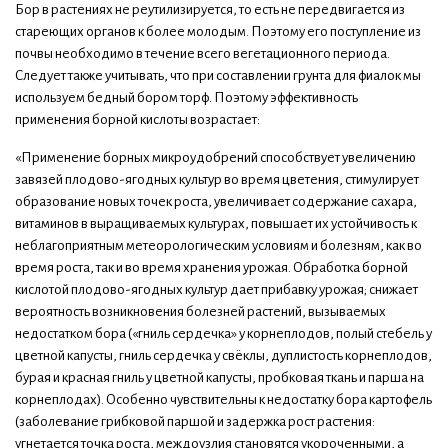
Бор в растениях не реутилизируется, то есть не передвигается из
стареющих органов к более молодым. Поэтому его поступление из
почвы необходимо в течение всего вегетационного периода.
Следует также учитывать, что при составлении грунта для фиалок мы
используем бедный бором торф. Поэтому эффективность
применения борной кислоты возрастает:
«Применение борных микроудобрений способствует увеличению
завязей плодово-ягодных культур во время цветения, стимулирует
образование новых точек роста, увеличивает содержание сахара,
витаминов в выращиваемых культурах, повышает их устойчивость к
неблагоприятным метеорологическим условиям и болезням, как во
время роста, так и во время хранения урожая. Обработка борной
кислотой плодово-ягодных культур дает прибавку урожая; снижает
вероятность возникновения болезней растений, вызываемых
недостатком бора («гниль сердечка» у корнеплодов, полый стебель у
цветной капусты, гниль сердечка у свёклы, дуплистость корнеплодов,
бурая и красная гниль у цветной капусты, пробковая ткань и парша на
корнеплодах). Особенно чувствительны к недостатку бора картофель
(заболевание грибковой паршой и задержка рост растения:
угнетается точка роста, междоузлия становятся укороченными, а