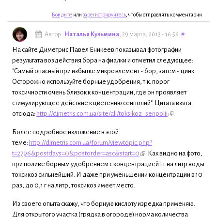
Войдите
или
зарегистрируйтесь
, чтобы отправлять комментарии
Автор:
Наталья Кузьмина
, 29 марта, 2013 - 16:56
#
На сайте Диметрис Павел Еникеев показывал фотографии
результата воздействия бора на фиалки и отметил следующее:
"Самый опасный при избытке микроэлемент - бор, затем - цинк.
Осторожно используйте борные удобрения, т.к. порог
токсичности очень близок к концентрации, где он проявляет
стимулирующее действие к цветению сенполий". Цитата взята
отсюда:
http://dimetris.com.ua/site/all/toksikoz_senpolii
.
Более подробное изложение в этой
теме:
http://dimetris.com.ua/forum/viewtopic.php?
t=2796&postdays=0&postorder=asc&start=0
. Как видно на фото,
при поливе борным удобрением с концентрацией 1 г на литр воды
токсикоз сильнейший. И даже при уменьшении концентрации в 10
раз, до 0,1 г на литр, токсикоз имеет место.
Из своего опыта скажу, что борную кислоту изредка применяю.
Для открытого участка (грядка в огороде) норма количества