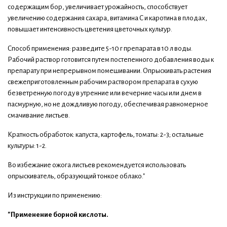
содержащим бор, увеличивает урожайность, способствует
увеличению содержания сахара, витамина С и каротина в плодах,
повышает интенсивность цветения цветочных культур.
Способ применения: разведите 5-10 г препарата в 10 л воды.
Рабочий раствор готовится путем постепенного добавления воды к
препарату при непрерывном помешивании. Опрыскивать растения
свежеприготовленным рабочим раствором препарата в сухую
безветренную погоду в утренние или вечерние часы или днем в
пасмурную, но не дождливую погоду, обеспечивая равномерное
смачивание листьев.
Кратность обработок: капуста, картофель, томаты: 2-3; остальные
культуры: 1-2.
Во избежание ожога листьев рекомендуется использовать
опрыскиватель, образующий тонкое облако."
Из инструкции по применению:
"Применение борной кислоты.