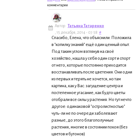
комментарии
Автор:
Татьяна Татаренко
, 15 декабря, 2014 - 07:58
#
Спасибо, Елена, что объяснили. Положила
в "копилку знаний" ещё один ценный опыт.
Под таким углом взглянув на своё
хозяйство, нашла у себя один сорт и спорт
от него, которые постоянно приходится
восстанавливать после цветения. Они одни
из первых и терять не хочется, но там
картина, как у Вас: загущение центра и
постепенное угасание, как будто цветы
отобрали все силы у растения. Но тут нечто
другое: одинаковой "остролистностью"
чуть-ли не по очереди заболевают
разные, до этого благополучные
растения, многие в состоянии покоя (без
цветов и бутонов)