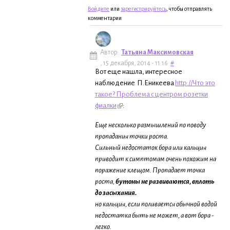
Войдите
или
зарегистрируйтесь
, чтобы отправлять
комментарии
Автор:
Татьяна Максимовская
, 15 декабря, 2014 - 11:16
#
Вот еще нашла, интересное
наблюдение П.Еникеева
http://Что это
такое? Проблема с центром розетки
фиалки
:
Еще несколько размышлений по поводу
пропадания точки роста.
Сильный недостаток бора или кальция
приводит к симптомам очень похожим на
поражение клещом. Пропадает точка
роста,
бутоны не развиваются, вплоть
до засыхания.
но кальция, если поливается обычной водой
недостатка быть не может, а вот бора -
легко.