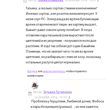
Автор:
Елена Новикова
, 14 декабря, 2014 - 18:51
#
Татьяна, а сколько сортов с такими изменениями?
Именно сортов, а не розеток меня интересует. У
меня сорт РС-Эсмеральда во время бутонизации
время от времени вот такую-же картину выдает,
бывает даже совсем центр погибает. Я тогда
оставляю пару пасынков (они вырастают после
цветения) и их укореняю - получаются молодые
растения. И еще так себя ведет один Бакайчик.
Понимаю, что не хватает чего-то им во время
цветения, но разбираться с этим не хочу, поскольку
остальные растут и цветут нормально.
Войдите
или
зарегистрируйтесь
, чтобы отправлять
комментарии
Автор:
Татьяна Татаренко
, 14 декабря, 2014 - 19:00
#
Проблема у Герцогини, Любимой дочки, Фобоса
и пары безымяшек (разных)..., но мне кажется,