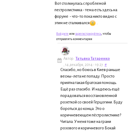
Вот столкнулась с проблемой
пестролистника - тема есть здесь на
форуме - что-то пока никто видно с
этим не сталкивался
.
Войдите
или
зарегистрируйтесь
, чтобы
отправлять комментарии
Автор:
Татьяна Татаренко
, 14 декабря, 2014 - 19:27
#
Спасибо, но боюсь в Киев раньше
весны-лета не попаду. Просто
приятна такая братская помощь.
Ещё раз спасибо. И надеюсь ещё
порадоваться восстановленной
розеткой со своей Герцогини. Буду
бороться до конца. Это о
коричневеющем пёстролистнике?
Читала. У меня тоже на грани
розового и коричневого Бокай