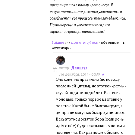
прекращается в пользу цветоносов. В
результате центр розетки угнетается и
ослабляется, все процессы там замедляются.
Поэтому еще и увеличивается риск
заражения центра патогенами."
Войдите
или
зарегистрируйтесь
, чтобы отправлять
комментарии
Автор:
Денис72
, 16 декабря, 2014 - 00:53
#
Оно конечно правильно (по поводу
последней цитаты), но этот конкретный
случай сюда не подойдёт. Растения
молодые, только первое цветение у
розеток. Какой бы не был там грунт, а
центры не могут так быстро угнетаться.
Весь этот недостаток бора (если речь
идёт о нём) будет сказываться потом и
постепенно. Как раз после обильного