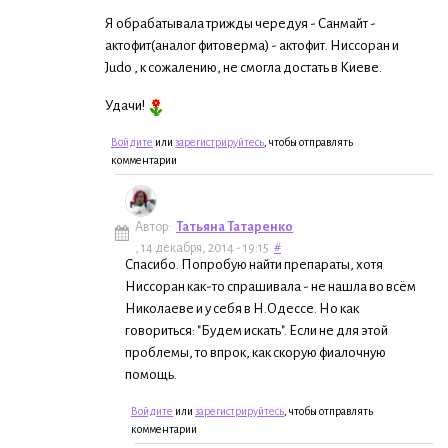
Я обрабатывала трижды чередуя - Санмайт -
актофит(аналог фитоверма) - актофит. Ниссоран и
Judo , к сожалению, не смогла достать в Киеве.
Удачи!
Войдите
или
зарегистрируйтесь
, чтобы отправлять
комментарии
Автор:
Татьяна Татаренко
, 14 декабря, 2014 - 19:15
#
Спасибо. Попробую найти препараты, хотя
Ниссоран как-то спрашивала - не нашла во всём
Николаеве и у себя в Н.Одессе. Но как
говориться: "Будем искать". Если не для этой
проблемы, то впрок, как скорую фиалочную
помощь.
Войдите
или
зарегистрируйтесь
, чтобы отправлять
комментарии