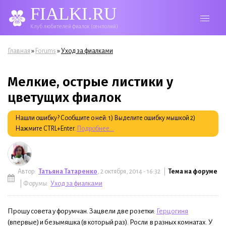
FIALKI.RU
Клуб любителей фиалок (сенполий)
Вы здесь
»
»
Главная
Forums
Уход за фиалками
Мелкие, острые листики у
цветущих фиалок
Нашли ошибку? Сообщите о ней: 1) Выделите ошибку мышкой 2)
Нажмите CTRL+Enter.
Подробнее...
Автор:
Татьяна Татаренко
, 2 октября, 2014 - 16:32 |
Тема на форуме
| Форумы:
Уход за фиалками
Прошу совета у форумчан. Зацвели две розетки:
Герцогиня
(впервые) и безымяшка (в который раз). Росли в разных комнатах. У