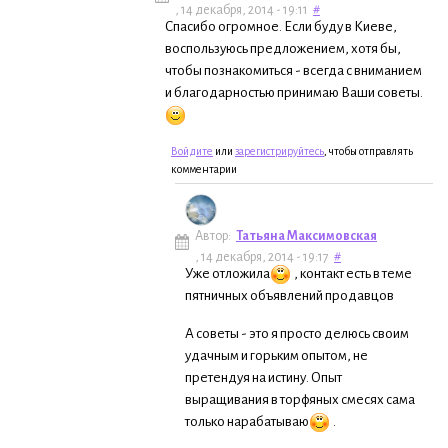
, 14 декабря, 2014 - 19:11
#
Спасибо огромное. Если буду в Киеве,
воспользуюсь предложением, хотя бы,
чтобы познакомиться - всегда с вниманием
и благодарностью принимаю Ваши советы.
Войдите
или
зарегистрируйтесь
, чтобы отправлять
комментарии
Автор:
Татьяна Максимовская
, 14 декабря, 2014 - 19:17
#
Уже отложила
, контакт есть в теме
пятничных объявлений продавцов
А советы - это я просто делюсь своим
удачным и горьким опытом, не
претендуя на истину. Опыт
выращивания в торфяных смесях сама
только нарабатываю
.