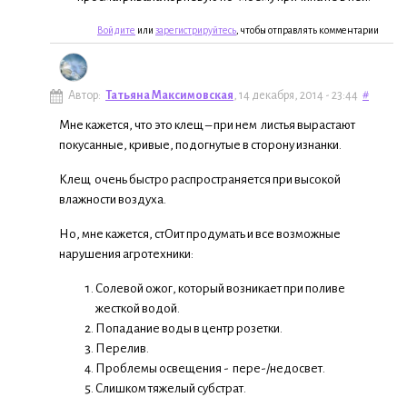
Войдите
или
зарегистрируйтесь
, чтобы отправлять комментарии
Автор:
Татьяна Максимовская
, 14 декабря, 2014 - 23:44
#
Мне кажется, что это клещ – при нем листья вырастают
покусанные, кривые, подогнутые в сторону изнанки.
Клещ очень быстро распространяется при высокой
влажности воздуха.
Но, мне кажется, стОит продумать и все возможные
нарушения агротехники:
Солевой ожог, который возникает при поливе
жесткой водой.
Попадание воды в центр розетки.
Перелив.
Проблемы освещения - пере-/недосвет.
Слишком тяжелый субстрат.