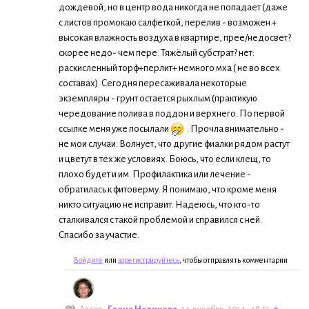
дождевой, но в центр вода никогда не попадает (даже
с листов промокаю салфеткой, перелив - возможен +
высокая влажность воздуха в квартире, прее/недосвет?
скорее недо- чем пере. Тяжёлый субстрат? нет:
раскисленный торф+перлит+ немного мха ( не во всех
составах). Сегодня пересаживала некоторые
экземпляры - грунт остается рыхлым (практикую
чередование полива в поддон и верхнего. По первой
ссылке меня уже посылали
. Прочла внимательно -
не мои случаи. Волнует, что другие фиалки рядом растут
и цветут в тех же условиях. Боюсь, что если клещ, то
плохо будет и им. Профилактика или лечение -
обратилась к фитоверму. Я понимаю, что кроме меня
никто ситуацию не исправит. Надеюсь, что кто-то
сталкивался с такой проблемой и справился с ней.
Спасибо за участие.
Войдите
или
зарегистрируйтесь
, чтобы отправлять комментарии