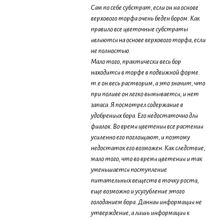
Сам по себе субстрат, если он на основе
верхового торфа очень беден бором. Как
правило все цветочные субстраты
являются на основе верхового торфа, если
не полностью.
Мало того, практически весь бор
находится в торфе в подвижной форме.
т.е он весь растворим, а это значит, что
при поливе он легко вымывается, и нет
запаса. Я посмотрел содержание в
удобрениях бора. Его недостаточно для
фиалок. Во время цветения все растения
усиленно его поглощают, и поэтому
недостаток его возможен. Как следствие,
мало того, что во время цветения и так
уменьшается поступление
питательных веществ в точку роста,
еще возможно и усугубление этого
голоданием бора. Данная информация не
утверждение, а лишь информация к