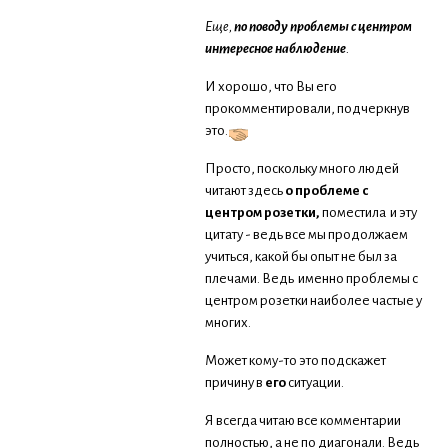
Еще,
по поводу проблемы с центром
интересное наблюдение
.
И хорошо, что Вы его
прокомментировали, подчеркнув
это.
Просто, поскольку много людей
читают здесь
о проблеме с
центром розетки,
поместила и эту
цитату - ведь все мы продолжаем
учиться, какой бы опыт не был за
плечами. Ведь именно проблемы с
центром розетки наиболее частые у
многих.
Может кому-то это подскажет
причину в
его
ситуации.
Я всегда читаю все комментарии
полностью, а не по диагонали. Ведь