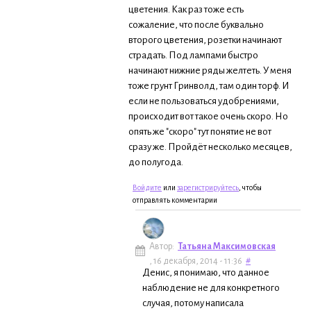
цветения. Как раз тоже есть
сожаление, что после буквально
второго цветения, розетки начинают
страдать. Под лампами быстро
начинают нижние ряды желтеть. У меня
тоже грунт Гринволд, там один торф. И
если не пользоваться удобрениями,
происходит вот такое очень скоро. Но
опять же "скоро" тут понятие не вот
сразу же. Пройдёт несколько месяцев,
до полугода.
Войдите
или
зарегистрируйтесь
, чтобы
отправлять комментарии
Автор:
Татьяна Максимовская
, 16 декабря, 2014 - 11:36
#
Денис, я понимаю, что данное
наблюдение не для конкретного
случая, потому написала