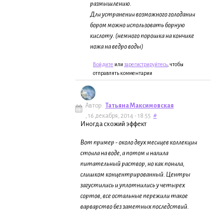
размышлению.
Для устранения возможного голодания
бором можно использовать борную
кислоту. (немного порошка на кончике
ножа на ведро воды)
Войдите
или
зарегистрируйтесь
, чтобы
отправлять комментарии
Автор:
Татьяна Максимовская
, 16 декабря, 2014 - 18:55
#
Иногда схожий эффект
Вот пример - около двух месяцев коллекция
стояла на воде, а потом я налила
питательный раствор, но как поняла,
слишком концентрированный. Центры
загустились и уплотнились у четырех
сортов, все остальные пережили такое
варварство без заметных последствий.