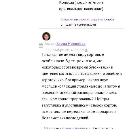
Колосал (простите, что не
оригинальное написание)
Войдите
или
зарегистрируйтесь
, чтобы
отправлять комментарии
Автор:
Елена Новикова
, 15 декабря, 2014 - 03:19
#
Татьяна, я не имела в виду сортовые
особенности. Здесь речь о том, что
некоторые сорта во время бутонизации и
цветения так отзываются на какие-то ошибки в
агротехнике. Вот пример - около двух
месяцев коллекция стояла на воде, а потом я
налила питательный раствор, но как поняла,
слишком концентрированный. Центры
загустились и уплотнились у четырех сортов,
все остальные пережили такое варварство
без заметных последствий.
Войдите
или
зарегистрируйтесь
, чтобы отправлять