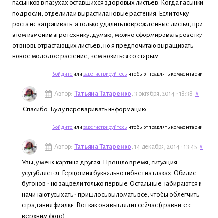
пасынков в пазухах оставшихся здоровых листьев. Когда пасынки
подросли, отделила и вырастила новые растения. Если точку
роста не затрагивать, а только удалить поврежденные листья, при
этом изменив агротехнику, думаю, можно сформировать розетку
от вновь отрастающих листьев, но я предпочитаю выращивать
новое молодое растение, чем возиться со старым.
Войдите
или
зарегистрируйтесь
, чтобы отправлять комментарии
Автор:
Татьяна Татаренко
, 3 октября, 2014 - 18:38
#
Спасибо. Буду переваривать информацию.
Войдите
или
зарегистрируйтесь
, чтобы отправлять комментарии
Автор:
Татьяна Татаренко
, 14 декабря, 2014 - 13:45
#
Увы, у меня картина другая. Прошло время, ситуация
усугубляется. Герцогиня буквально гибнет на глазах. Обилие
бутонов - но зацвели только первые. Остальные набираются и
начинают усыхать - пришлось выломать все, чтобы облегчить
страдания фиалки. Вот как она выглядит сейчас (сравните с
верхним фото)