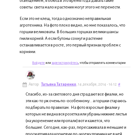
освещением, я боюсь в это время года давать такие
советы: света мало и растения могут этого не перенести.
Если это не клещ, тогда однозначно неправильная
агротехника. На фото плохо видно, но мне показалось, что
горшки великоваты. В больших горшках велики шансы
гнили корней. А если бутоны сохнут и растение
останавливается в росте, это первый признак проблем с
корнями.
Войдите
или
зарегистрируйтесь
, чтобы отправлять комментарии
Автор:
Татьяна Татаренко
, 14 декабря, 2014 - 16:12
#
Спасибо, из-за светового дня страдают все фиалки, но
эти как-то уж очень по-особенному... а горшки стараюсь
подбирать по правилам. На фото взрослые фиалки у
которых не видна вся розетка или убраны нижние листья
(на укоренение или пропали) вот и кажется, что
большие. Сегодня, как-раз, пересаживала в меньшие и
просматривала корневую по-моему причина не в ней.