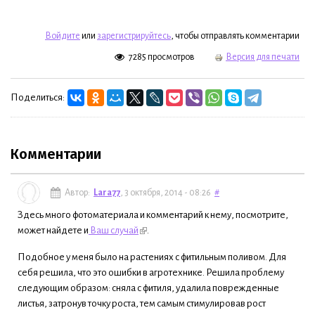
Войдите
или
зарегистрируйтесь
, чтобы отправлять комментарии
7285 просмотров
Версия для печати
Поделиться:
Комментарии
Автор:
Lara77
, 3 октября, 2014 - 08:26
#
Здесь много фотоматериала и комментарий к нему, посмотрите,
может найдете и
Ваш случай
.
Подобное у меня было на растениях с фитильным поливом. Для
себя решила, что это ошибки в агротехнике. Решила проблему
следующим образом: сняла с фитиля, удалила поврежденные
листья, затронув точку роста, тем самым стимулировав рост