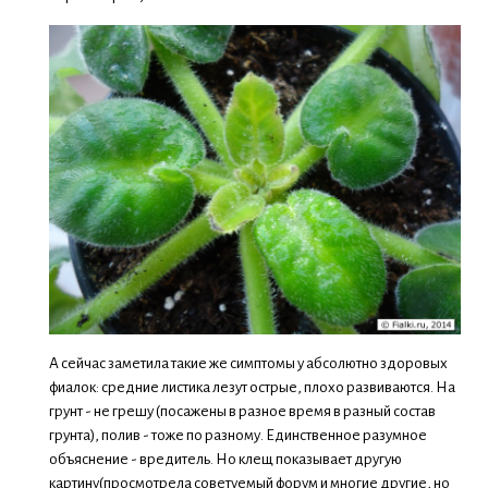
А сейчас заметила такие же симптомы у абсолютно здоровых
фиалок: средние листика лезут острые, плохо развиваются. На
грунт - не грешу (посажены в разное время в разный состав
грунта), полив - тоже по разному. Единственное разумное
объяснение - вредитель. Но клещ показывает другую
картину(просмотрела советуемый форум и многие другие, но