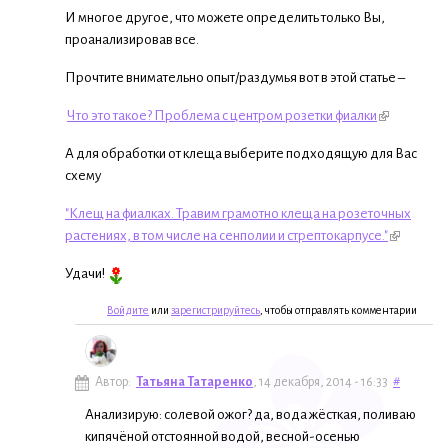
И многое другое, что можете определить только Вы,
проанализировав все.
Прочтите внимательно опыт/раздумья вот в этой статье –
Что это такое? Проблема с центром розетки фиалки
А для обработки от клеща выберите подходящую для Вас
схему
"Клещ на фиалках. Травим грамотно клеща на розеточных
растениях, в том числе на сенполии и стрептокарпусе."
Удачи!
Войдите
или
зарегистрируйтесь
, чтобы отправлять комментарии
Автор:
Татьяна Татаренко
, 14 декабря, 2014 - 16:33
#
Анализирую: солевой ожог? да, вода жёсткая, поливаю
кипячёной отстоянной водой, весной-осенью