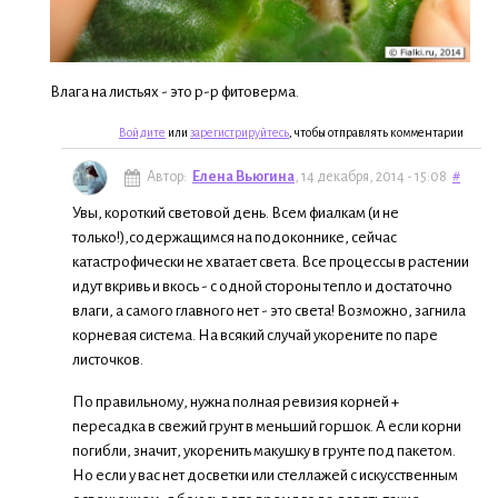
Влага на листьях - это р-р фитоверма.
Войдите
или
зарегистрируйтесь
, чтобы отправлять комментарии
Автор:
Елена Вьюгина
, 14 декабря, 2014 - 15:08
#
Увы, короткий световой день. Всем фиалкам (и не
только!),содержащимся на подоконнике, сейчас
катастрофически не хватает света. Все процессы в растении
идут вкривь и вкось - с одной стороны тепло и достаточно
влаги, а самого главного нет - это света! Возможно, загнила
корневая система. На всякий случай укорените по паре
листочков.
По правильному, нужна полная ревизия корней +
пересадка в свежий грунт в меньший горшок. А если корни
погибли, значит, укоренить макушку в грунте под пакетом.
Но если у вас нет досветки или стеллажей с искусственным