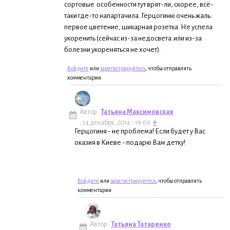
сортовые особенности тут врят-ли, скорее, всё-
таки где-то напартачила. Герцогиню очень жаль:
первое цветение, шикарная розетка. Не успела
укоренить (сейчас из-за недосвета или из-за
болезни укореняться не хочет).
Войдите
или
зарегистрируйтесь
, чтобы отправлять
комментарии
Автор:
Татьяна Максимовская
, 14 декабря, 2014 - 19:06
#
Герцогиня - не проблема! Если будет у Вас
оказия в Киеве - подарю Вам детку!
Войдите
или
зарегистрируйтесь
, чтобы отправлять
комментарии
Автор:
Татьяна Татаренко