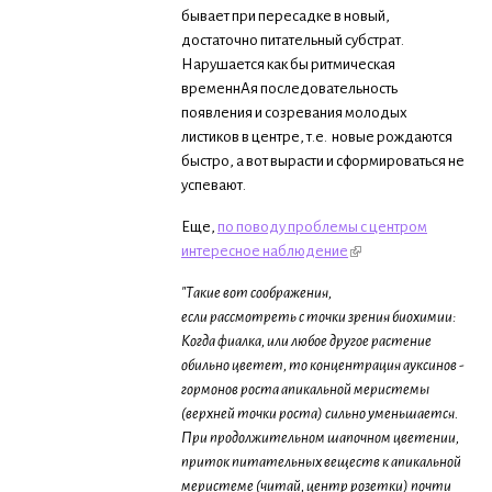
бывает при пересадке в новый,
достаточно питательный субстрат.
Нарушается как бы ритмическая
временнАя последовательность
появления и созревания молодых
листиков в центре, т.е. новые рождаются
быстро, а вот вырасти и сформироваться не
успевают.
Еще,
по поводу проблемы с центром
интересное наблюдение
"Такие вот соображения,
если рассмотреть с точки зрения биохимии:
Когда фиалка, или любое другое растение
обильно цветет, то концентрация ауксинов -
гормонов роста апикальной меристемы
(верхней точки роста) сильно уменьшается.
При продолжительном шапочном цветении,
приток питательных веществ к апикальной
меристеме (читай, центр розетки) почти