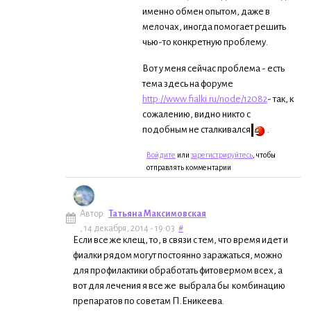
именно обмен опытом, даже в
мелочах, иногда помогает решить
чью-то конкретную проблему.
Вот у меня сейчас проблема - есть
тема здесь на форуме
http://www.fialki.ru/node/12082
- так, к
сожалению, видно никто с
подобным не сталкивался
.
Войдите
или
зарегистрируйтесь
, чтобы
отправлять комментарии
Автор:
Татьяна Максимовская
, 14 декабря, 2014 - 19:03
#
Если все же клещ, то, в связи с тем, что время идет и
фиалки рядом могут постоянно заражаться, можно
для профилактики обработать фитовермом всех, а
вот для лечения я все же выбрала бы комбинацию
препаратов по советам П.Еникеева.