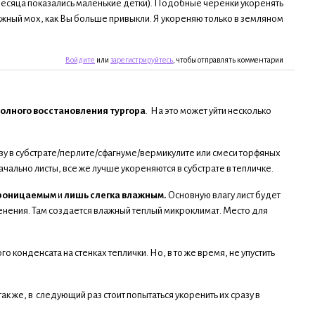
5 месяца показались маленькие детки). Подобные черенки укоренять
влажный мох, как Вы больше привыкли. Я укореняю только в земляном
Войдите
или
зарегистрируйтесь
, чтобы отправлять комментарии
полного восстановления тургора
. На это может уйти несколько
азу в субстрате/перлите/сфагнуме/вермикулите или смеси торфяных
чально листы, все же лучше укореняются в субстрате в тепличке.
проницаемым
и
лишь слегка влажным.
Основную влагу лист будет
енения. Там создается влажный теплый микроклимат. Место для
конденсата на стенках теплички. Но, в то же время, не упустить
ак же, в следующий раз стоит попытаться укоренить их сразу в