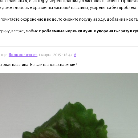
расстраиваться, если вдруг черенок загнил до листовой пластины. Проведи
 даже здоровые фрагменты листовой пластины, укоренятся без проблем.
почитаете окоренение в воде, то смените посуду и воду, добавив в нее та
еркну, все же, любые
проблемные черенки лучше укоренять сразу в су
тор:
Вопрос - ответ
, 1 марта, 2015 - 16:47
#
товая пластина. Есть ли шанс на спасение?