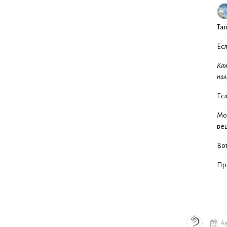
Тат
Есл
Каж
по
Есл
Мой
ве
Вот
Пр
Ав