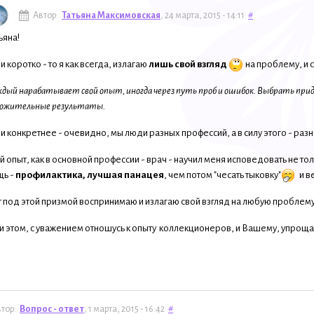
Автор:
Татьяна Максимовская
, 24 марта, 2015 - 14:11
#
ьяна!
и коротко - то я как всегда, излагаю
лишь свой взгляд
на проблему, и 
дый нарабатывает свой опыт, иногда через путь проб и ошибок. Выбрать придё
ложительные результаты.
и конкретнее - очевидно, мы люди разных профессий, а в силу этого - раз
 опыт, как в основной профессии - врач - научил меня исповедовать не то
щь -
профилактика, лучшая панацея
, чем потом "чесать тыковку"
и в
 под этой призмой воспринимаю и излагаю свой взгляд на любую проблему
и этом, с уважением отношусь к опыту коллекционеров, и Вашему, упро
тор:
Вопрос - ответ
, 1 марта, 2015 - 16:42
#