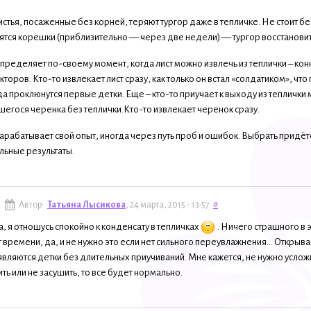
стья, посаженные без корней, теряют тургор даже в тепличке. Не стоит бесп
ятся корешки (приблизительно — через две недели) — тургор восстановит
ределяет по-своему момент, когда лист можно извлечь из теплички – конкр
кторов. Кто-то извлекает лист сразу, как только он встал «солдатиком», что
да проклюнутся первые детки. Еще – кто-то приучает к выходу из теплич
егося черенка без теплички.Кто-то извлекает черенок сразу.
рабатывает свой опыт, иногда через путь проб и ошибок. Выбрать придётс
льные результаты.
Автор:
Татьяна Лысикова
, 24 марта, 2015 - 13:57
#
а, я отношусь спокойно к конденсату в тепличках
. Ничего страшного в 
 времени, да, и не нужно это если нет сильного переувлажнения... Открыв
являются детки без длительных приучиваний. Мне кажется, не нужно услож
ить или не засушить, то все будет нормально.