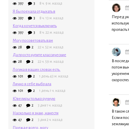
397
3
8 ч. 9 м. назад
Я бы поехала отдыхать в
Перед уко
397
3
8 ч. 13 м. назад
использую
Когда хочется выключить
пропасть 
397
3
8 ч. 22 м. назад
Могу посоветовать вам
28
2
22 ч. 52 м. назад
Да просто купите классические
В последн
28
2
22 ч. 59 м. назад
потом вын
Логика в ваших словах есть.
укоренени
101
2
1 день 43 м. назад
скороспел
Лично я себе выбрала
101
2
1 день 1 ч. назад
Ювелиры только ручную
47
2
3 дня 1 ч. назад
В таком с
Насколько я знаю, нанести
Если и по
47
2
3 дня 2 ч. назад
земляную 
Прежде всего, могу