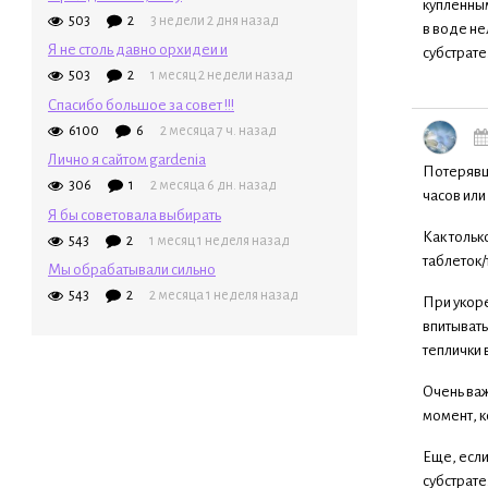
купленным
503
2
3 недели 2 дня назад
в воде не
Я не столь давно орхидеи и
субстрате
503
2
1 месяц 2 недели назад
Спасибо большое за совет !!!
6100
6
2 месяца 7 ч. назад
Лично я сайтом gardenia
Потерявши
306
1
2 месяца 6 дн. назад
часов или
Я бы советовала выбирать
Как тольк
543
2
1 месяц 1 неделя назад
таблеток/
Мы обрабатывали сильно
543
2
2 месяца 1 неделя назад
При укоре
впитывать
теплички 
Очень важ
момент, к
Еще, если
субстрате