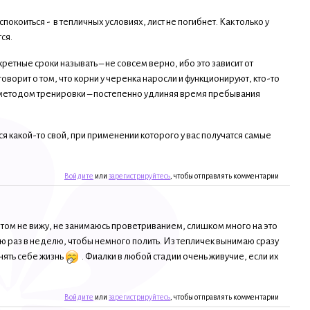
окоиться - в тепличных условиях, лист не погибнет. Как только у
ся.
етные сроки называть – не совсем верно, ибо это зависит от
 говорит о том, что корни у черенка наросли и функционируют, кто-то
ки методом тренировки – постепенно удлиняя время пребывания
я какой-то свой, при применении которого у вас получатся самые
Войдите
или
зарегистрируйтесь
, чтобы отправлять комментарии
этом не вижу, не занимаюсь проветриванием, слишком много на это
аю раз в неделю, чтобы немного полить. Из тепличек вынимаю сразу
нять себе жизнь
. Фиалки в любой стадии очень живучие, если их
Войдите
или
зарегистрируйтесь
, чтобы отправлять комментарии