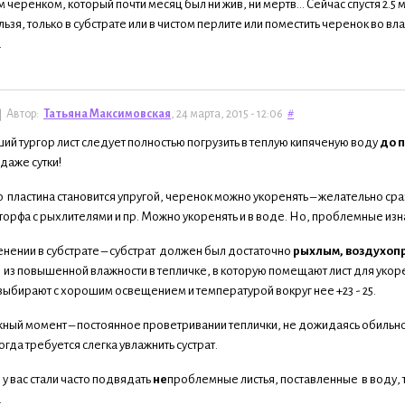
 черенком, который почти месяц был ни жив, ни мертв... Сейчас спустя 2.
льзя, только в субстрате или в чистом перлите или поместить черенок во 
.
Автор:
Татьяна Максимовская
, 24 марта, 2015 - 12:06
#
й тургор лист следует полностью погрузить в теплую кипяченую воду
до 
 даже сутки!
о пластина становится упругой, черенок можно укоренять – желательно ср
торфа с рыхлителями и пр. Можно укоренять и в воде. Но, проблемные изна
нении в субстрате – субстрат должен был достаточно
рыхлым, воздухо
 из повышенной влажности в тепличке, в которую помещают лист для укор
выбирают с хорошим освещением и температурой вокруг нее +23 - 25.
ный момент – постоянное проветривании теплички, не дожидаясь обильного 
огда требуется слегка увлажнить сустрат.
 у вас стали часто подвядать
не
проблемные листья, поставленные в воду, т
.