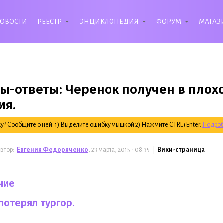
ОВОСТИ
РЕЕСТР
ЭНЦИКЛОПЕДИЯ
ФОРУМ
МАГАЗ
ы-ответы: Черенок получен в плох
ия.
? Сообщите о ней: 1) Выделите ошибку мышкой 2) Нажмите CTRL+Enter.
Подроб
втор:
Евгения Федоряченко
, 23 марта, 2015 - 08:35 |
Вики-страница
ние
потерял тургор.