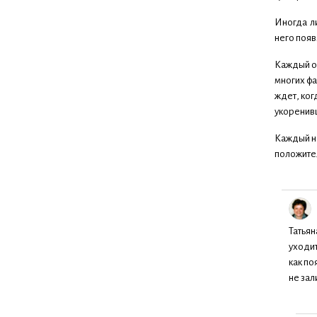
Иногда ли
него появ
Каждый оп
многих фа
ждет, ког
укоренивш
Каждый на
положите
Татьян
уходит
как по
не зал