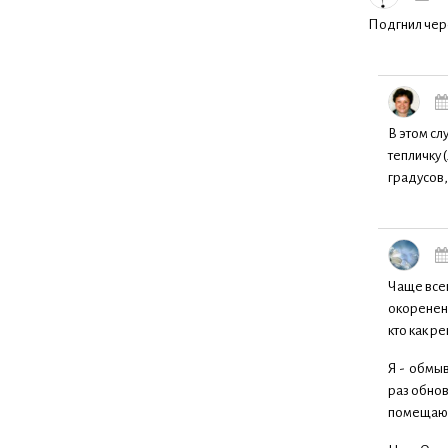
Подгнил чер
В этом сл
тепличку 
градусов
Чаще всег
окоренени
кто как ре
Я - обмыв
раз обнов
помещаю 