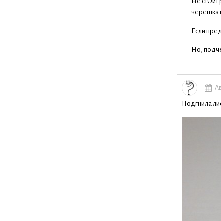
Не стОит 
черешка и
Если пред
Но, подч
Ав
Подгнила лис