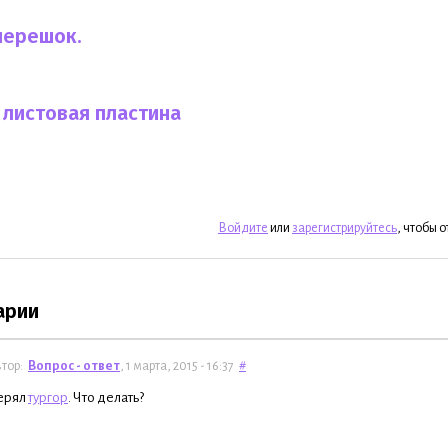
черешок.
 листовая пластина
Войдите
или
зарегистрируйтесь
, чтобы 
арии
тор:
Вопрос - ответ
, 1 марта, 2015 - 16:37
#
ерял
тургор
. Что делать?