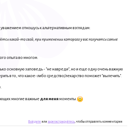
с уважением отношусь к альтернативным взглядам:
тся какой-то свой, при применении которого у вас получатся самые
ного опыта во многом.
лько основную заповедь - "не навреди", но и еще одну очень важную
ерить в то, что какое-либо средство/лекарство поможет "вылечить".
.
щающих многие важные
для меня
моменты.
Войдите
или
зарегистрируйтесь
, чтобы отправлять комментарии