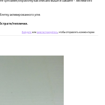
те срезание/обработку как описано выше и сажайте - листики без
блетку активированного угля.
бстрате/тепличке.
Войдите
или
зарегистрируйтесь
, чтобы отправлять комментарии