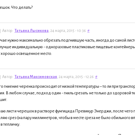
ешок. Что делать?
Автор:
Татьяна Лысикова
, 24 марта, 2015 - 10:36
#
учае нужно максимально обрезать подгнившую часть, иногда до самой листо
(лучше индивидуальную - одноразовые пластиковые пищевые контейнеры, пи
, хорошо освещенное место.
Автор:
Татьяна Максимовская
, 24 марта, 2015 - 12:26
#
о гниение черенка происходит от низкой температуры – то ли при транспор
я. В любом случае, подход один - гниль срезать не только до здоровой ткан
шит.
аю лист и черешок в растворе фунгицида Превикур Энерджи, после чего 
ляю срез (на пару миллиметров, чтобы в месте среза не было обильного вп
в тепличку.