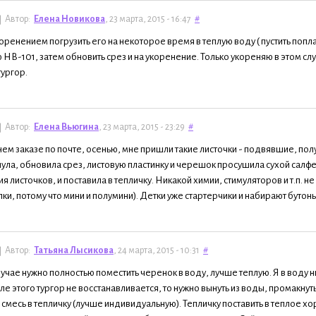
Автор:
Елена Новикова
, 23 марта, 2015 - 16:47
#
ренением погрузить его на некоторое время в теплую воду ( пустить попл
 НВ-101, затем обновить срез и на укоренение. Только укореняю в этом слу
тургор.
Автор:
Елена Вьюгина
, 23 марта, 2015 - 23:29
#
ем заказе по почте, осенью, мне пришли такие листочки - подвявшие, полу
ула, обновила срез, листовую пластинку и черешок просушила сухой салфе
я листочков, и поставила в тепличку. Никакой химии, стимуляторов и т.п. не
ки, потому что мини и полумини). Детки уже стартерчики и набирают бутон
Автор:
Татьяна Лысикова
, 24 марта, 2015 - 10:31
#
лучае нужно полностью поместить черенок в воду, лучше теплую. Я в воду
сле этого тургор не восстанавливается, то нужно вынуть из воды, промакну
смесь в тепличку (лучше индивидуальную). Тепличку поставить в теплое х