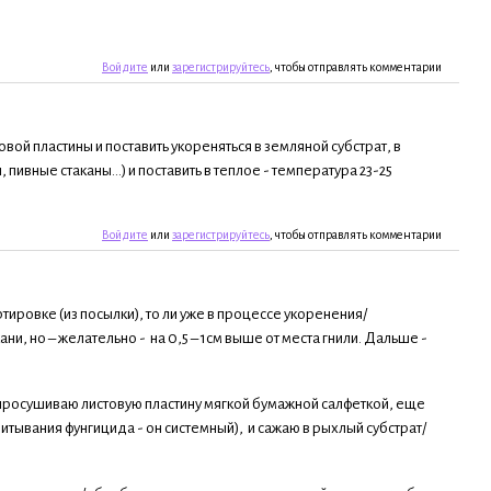
Войдите
или
зарегистрируйтесь
, чтобы отправлять комментарии
вой пластины и поставить укореняться в земляной субстрат, в
вные стаканы...) и поставить в теплое - температура 23-25
Войдите
или
зарегистрируйтесь
, чтобы отправлять комментарии
тировке (из посылки), то ли уже в процессе укоренения/
и, но – желательно - на 0,5 – 1см выше от места гнили. Дальше -
просушиваю листовую пластину мягкой бумажной салфеткой, еще
итывания фунгицида - он системный), и сажаю в рыхлый субстрат/