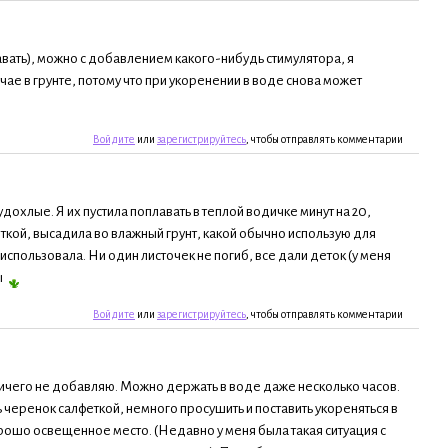
авать), можно с добавлением какого-нибудь стимулятора, я
чае в грунте, потому что при укоренении в воде снова может
Войдите
или
зарегистрируйтесь
, чтобы отправлять комментарии
дохлые. Я их пустила поплавать в теплой водичке минут на 20,
ткой, высадила во влажный грунт, какой обычно использую для
 использовала. Ни один листочек не погиб, все дали деток (у меня
ы
Войдите
или
зарегистрируйтесь
, чтобы отправлять комментарии
 ничего не добавляю. Можно держать в воде даже несколько часов.
ть черенок салфеткой, немного просушить и поставить укореняться в
орошо освещенное место. (Недавно у меня была такая ситуация с