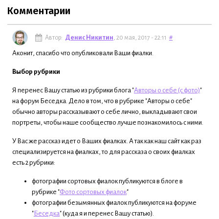
Комментарии
Автор:
Денис Никитин
, 20 мая, 2017 - 22:11
#
Аконит, спасибо что опубликовали Ваши фиалки.
Выбор рубрики
Я перенес Вашу статью из рубрики блога "
Авторы о себе (с фото)
"
на форум Беседка. Дело в том, что в рубрике "Авторы о себе"
обычно авторы рассказывают о себе лично, выкладывают свои
портреты, чтобы наше сообщество лучше познакомилось с ними.
У Вас же рассказ идет о Ваших фиалках. А так как наш сайт как раз
специализируется на фиалках, то для рассказа о своих фиалках
есть 2 рубрики:
фотографии сортовых фиалок публикуются в блоге в
рубрике "
Фото сортовых фиалок
"
фотографии безымянных фиалок публикуются на форуме
"
Беседка
" (куда я и перенес Вашу статью).