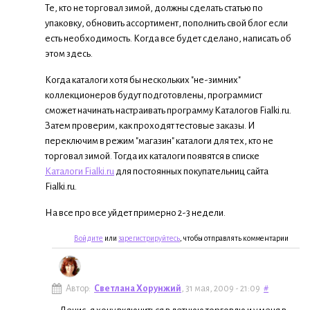
Те, кто не торговал зимой, должны сделать статью по
упаковку, обновить ассортимент, пополнить свой блог если
есть необходимость. Когда все будет сделано, написать об
этом здесь.
Когда каталоги хотя бы нескольких "не-зимних"
коллекционеров будут подготовлены, программист
сможет начинать настраивать программу Каталогов Fialki.ru.
Затем проверим, как проходят тестовые заказы. И
переключим в режим "магазин" каталоги для тех, кто не
торговал зимой. Тогда их каталоги появятся в списке
Каталоги Fialki.ru
для постоянных покупательниц сайта
Fialki.ru.
На все про все уйдет примерно 2-3 недели.
Войдите
или
зарегистрируйтесь
, чтобы отправлять комментарии
Автор:
Светлана Хорунжий
, 31 мая, 2009 - 21:09
#