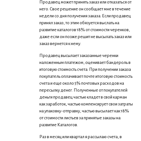
Продавец может принять заказ или отказаться от
него. Свое решение он сообщает мне в течение
недели со дня получения заказа. Если продавец
принял заказ, то этим обязуется выслать на
развитие каталогов 18% от стоимости черенков,
даже если он позже решит не высылать заказ или
заказ вернется к нему.
Продавец высылает заказанные черенки
наложенным платежом, оценивает бандероль в
итоговую стоимость счета. При получении заказа
покупатель оплачивает почте итоговую стоимость
счета и еще около 5% почтовых расходов на
пересылку денег. Полученные от покупателей
деньги продавец частью кладет в свой карман
как заработок, частью компенсирует свои затраты
на упаковку-отправку, частью высылает как 18%
от стоимости листьев за принятые заказы на
развитие Каталогов.
Раз в месяц или квартал я рассылаю счета, в