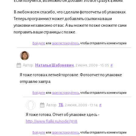
Если получится, возможно он добавит это все сразу к 4 июня.
В любом всем спасибо, что сделали фотоотчеты об упаковках.
Теперь программист может добавлять ссылки на ваши
упаковки независимо от вас. А вы можете позже сможете сами
поправить ваши страницы с позже.
Войдите
или
зарегистрируйтесь
, чтобы отправлять комментарии
Автор:
Наталья Шабуневич
, 2 июня, 2009 - 15:05
#
Я тоже готова к летней торговле. Фотоотчет по упаковке
отправлю завтра.
Войдите
или
зарегистрируйтесь
, чтобы отправлять комментарии
Автор:
ТБ
, 2 июня, 2009 - 17:14
#
Я тоже готова. Отчет об упаковке здесь -
http://www.fialki.ru/node/3118
Войдите
или
зарегистрируйтесь
, чтобы отправлять комментарии