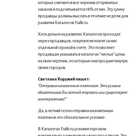
которых считаются все черенки от принятых
заказов и подсчитывается 18% от них. Эту сумму
продавцы должны выслать в течение недели для
развития Каталогов Fialki.ru.
Хотя деньги на развитие Каталогов проходят
через продавцов, покупатели платят за них
отдельной строкой в счете. Это позволяет
продавцам указывать в каталогах "чистые" цены
на свои черенки, по которым они продают внутри
своих городов.
Светлана Хоружий пишет:
"Отправка наложенным платежом. Это условие
обязательное для летней торговли или существует
альтернатива?"
Да, в летний сезон отправка наложенным
платежом это обязательное условие.
В Каталогах Fialki.ru условия торговли
максимально одинаковые у всех продавцов. Это