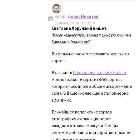
Автор:
Денис Никитин
, 1 июня, 2009 - 18:07
#
Светлана Хорунжий пишет:
"
Какое количество реально можно включить в
Каталоги Фиалки.ру?"
Вы реально сможете включить около 200
сортов.
Включить в
Ваш каталог на сайте Fialki.ru
можно только те сорта из 600 сортов,
которые находятся в общем ассортименте
сайта. В Вашей коллекции есть примерно
200 из них.
Ближайшее пополнение сортов
фотографиями коллекционеров
ожидается в начале августа. Там Вы
сможете добавить свои сорта, которых нет
в общем ассортименте.