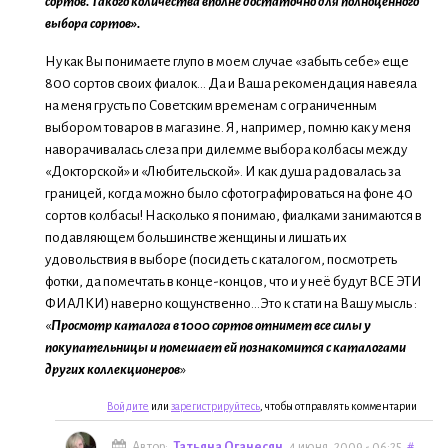
сортов. Такого количества вполне достаточно для полноценного
выбора сортов».
Ну как Вы понимаете глупо в моем случае «забыть себе» еще
800 сортов своих фиалок… Да и Ваша рекомендация навеяла
на меня грусть по Советским временам с ограниченным
выбором товаров в магазине. Я, например, помню как у меня
наворачивалась слеза при дилемме выбора колбасы между
«Докторской» и «Любительской». И как душа радовалась за
границей, когда можно было сфотографироваться на фоне 40
сортов колбасы! Насколько я понимаю, фиалками занимаются в
подавляющем большинстве женщины и лишать их
удовольствия в выборе (посидеть с каталогом, посмотреть
фотки, да помечтать в конце-концов, что и у неё будут ВСЕ ЭТИ
ФИАЛКИ) наверно кощунственно…Это к стати на Вашу мысль :
«
Просмотр каталога в 1000 сортов отнимет все силы у
покупательницы и помешает ей познакомится с каталогами
других коллекционеров
»
Войдите
или
зарегистрируйтесь
, чтобы отправлять комментарии
Автор:
Татьяна Оганесян
, 4 июня, 2009 - 06:25
#