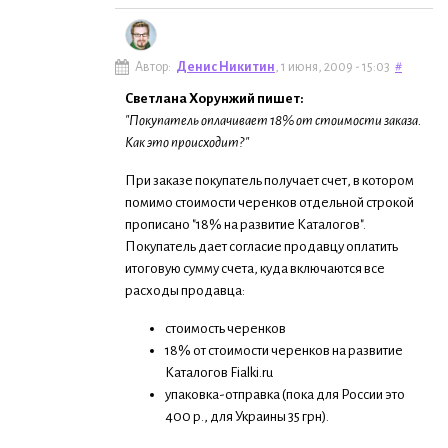
Автор:
Денис Никитин
, 1 июня, 2009 - 15:03
#
Светлана Хорунжий пишет:
"Покупатель оплачивает 18% от стоимости заказа.
Как это происходит?
"
При заказе покупатель получает счет, в котором
помимо стоимости черенков отдельной строкой
прописано "18% на развитие Каталогов".
Покупатель дает согласие продавцу оплатить
итоговую сумму счета, куда включаются все
расходы продавца:
стоимость черенков
18% от стоимости черенков на развитие
Каталогов Fialki.ru
упаковка-отправка (пока для России это
400 р., для Украины 35 грн).