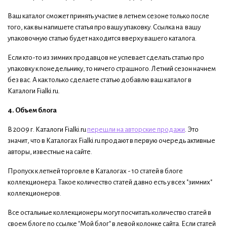
Ваш каталог сможет принять участие в летнем сезоне только после
того, как вы напишете статья про вашу упаковку. Ссылка на вашу
упаковочную статью будет находится вверху вашего каталога.
Если кто-то из зимних продавцов не успевает сделать статью про
упаковку к понедельнику, то ничего страшного. Летний сезон начнем
без вас. А как только сделаете статью добавлю ваш каталог в
Каталоги Fialki.ru.
4. Объем блога
В 2009 г. Каталоги Fialki.ru
перешли на авторские продажи
. Это
значит, что в Каталогах Fialki.ru продают в первую очередь активные
авторы, известные на сайте.
Пропуск к летней торговле в Каталогах - 10 статей в блоге
коллекционера. Такое количество статей давно есть у всех "зимних"
коллекционеров.
Все остальные коллекционеры могут посчитать количество статей в
своем блоге по ссылке "Мой блог" в левой колонке сайта. Если статей