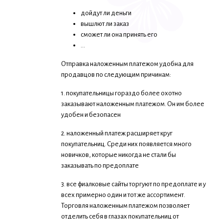
дойдут ли деньги
вышлют ли заказ
сможет ли она принять его
...
Отправка наложенным платежом удобна для
продавцов по следующим причинам:
1. покупательницы гораздо более охотно
заказывают наложенным платежом. Он им более
удобен и безопасен
2. наложенный платеж расширяет круг
покупательниц. Среди них появляется много
новичков, которые никогда не стали бы
заказывать по предоплате
3. все фиалковые сайты торгуют по предоплате и у
всех примерно один и тот же ассортимент.
Торговля наложенным платежом позволяет
отделить себя в глазах покупательниц от