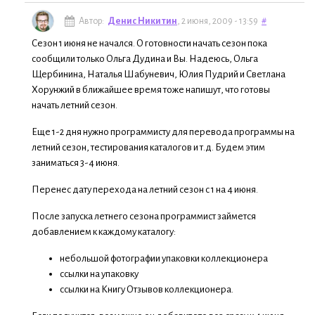
Автор:
Денис Никитин
, 2 июня, 2009 - 13:59
#
Сезон 1 июня не начался. О готовности начать сезон пока
сообщили только Ольга Дудина и Вы. Надеюсь, Ольга
Щербинина, Наталья Шабуневич, Юлия Пудрий и Светлана
Хорунжий в ближайшее время тоже напишут, что готовы
начать летний сезон.
Еще 1-2 дня нужно программисту для перевода программы на
летний сезон, тестирования каталогов и т.д. Будем этим
заниматься 3-4 июня.
Перенес дату перехода на летний сезон с 1 на 4 июня.
После запуска летнего сезона программист займется
добавлением к каждому каталогу:
небольшой фотографии упаковки коллекционера
ссылки на упаковку
ссылки на Книгу Отзывов коллекционера.