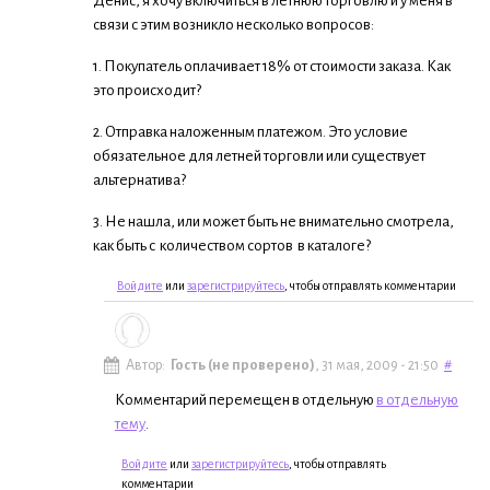
Денис, я хочу включиться в летнюю торговлю и у меня в
связи с этим возникло несколько вопросов:
1. Покупатель оплачивает 18% от стоимости заказа. Как
это происходит?
2. Отправка наложенным платежом. Это условие
обязательное для летней торговли или существует
альтернатива?
3. Не нашла, или может быть не внимательно смотрела,
как быть с количеством сортов в каталоге?
Войдите
или
зарегистрируйтесь
, чтобы отправлять комментарии
Автор:
Гость (не проверено)
, 31 мая, 2009 - 21:50
#
Комментарий перемещен в отдельную
в отдельную
тему
.
Войдите
или
зарегистрируйтесь
, чтобы отправлять
комментарии