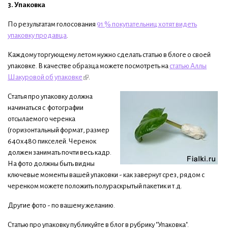
3. Упаковка
По результатам голосования
91 % покупательниц хотят видеть
упаковку продавца
.
Каждому торгующему летом нужно сделать статью в блоге о своей
упаковке. В качестве образца можете посмотреть на
статью Аллы
Шакуровой об упаковке
.
Статья про упаковку должна
начинаться с фотографии
отсылаемого черенка
(горизонтальный формат, размер
640x480 пикселей. Черенок
должен занимать почти весь кадр.
На фото должны быть видны
ключевые моменты вашей упаковки - как завернут срез, рядом с
черенком можете положить полураскрытый пакетик и т.д.
Другие фото - по вашему желанию.
Статью про упаковку публикуйте в блог в рубрику "Упаковка".