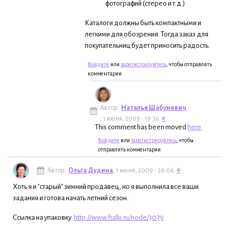
фотографий (стерео и т.д.)
Каталоги должны быть компактными и
легкими для обозрения. Тогда заказ для
покупательниц будет приносить радость.
Войдите
или
зарегистрируйтесь
, чтобы отправлять
комментарии
Автор:
Наталья Шабуневич
, 1 июня, 2009 - 19:36
#
This comment has been moved
here
.
Войдите
или
зарегистрируйтесь
, чтобы
отправлять комментарии
Автор:
Ольга Дудина
, 1 июня, 2009 - 20:06
#
Хоть я и "старый" зимний продавец, но я выполнила все ваши
задания и готова начать летний сезон.
Ссылка на упаковку:
http://www.fialki.ru/node/3079