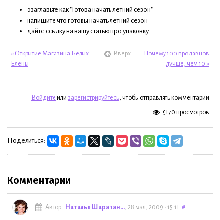
озаглавьте как "Готова начать летний сезон"
напишите что готовы начать летний сезон
дайте ссылку на вашу статью про упаковку.
« Открытие Магазина Белых
Вверх
Почему 100 продавцов
Елены
лучше, чем 10 »
Войдите
или
зарегистрируйтесь
, чтобы отправлять комментарии
9170 просмотров
Поделиться:
Комментарии
Автор:
Наталья Шарапан...
, 28 мая, 2009 - 15:11
#