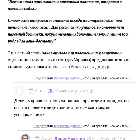
"Летом заказ отсылают наложенным платежом, отправка в
течение недели.
Стоимость отправки считается исходя из отправки обычной
почтой (не 1-го класса). Для российских пунктов, в которые нет
наземной доставки, покупательница дополнительно платит 100
рублей за авиа-доставку."
Т.к. в летний сезон
заказ отсылают наложенным платежом,
и
оценить посылку нельзя в 1 грн (для Украины) предлагаю поднять
стоимость упаковки и отправки по Украины с 30 до 35 грн.
Войдите
или
зарегистрируйтесь
, чтобы отправлять комментарии
Автор:
ТБ
, 28 мая, 2009 - 20:14
#
Денис, я правильно поняла - каталог приводим в порядок, но
пока оставляем в виде галереи, режим магазина не
устанавливаем ?
Войдите
или
зарегистрируйтесь
, чтобы отправлять комментарии
Автор:
Денис Никитин
, 28 мая, 2009 - 20:56
#