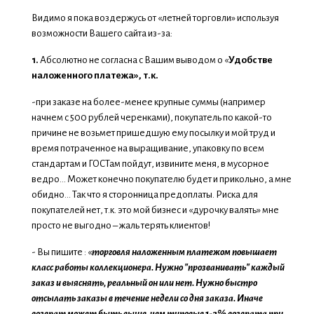
Видимо я пока воздержусь от «летней торговли» используя
возможности Вашего сайта из-за:
1.
Абсолютно не согласна с Вашим выводом о «
Удобстве
наложенного платежа», т.к.
-при заказе на более-менее крупные суммы (например
начнем с 500 рублей черенками), покупатель по какой-то
причине не возьмет пришедшую ему посылку и мой труд и
время потраченное на выращивание, упаковку по всем
стандартам и ГОСТам пойдут, извините меня, в мусорное
ведро… Может конечно покупателю будет и прикольно, а мне
обидно… Так что я сторонница предоплаты. Риска для
покупателей нет, т.к. это мой бизнес и «дурочку валять» мне
просто не выгодно – жаль терять клиентов!
- Вы пишите : «
торговля наложенным платежом повышает
класс работы коллекционера. Нужно "прозванивать" каждый
заказ и выяснять, реальный он или нет. Нужно быстро
отсылать заказы в течение недели со дня заказа. Иначе
возврат может быть выше, чем типовые 1-2% возврата при