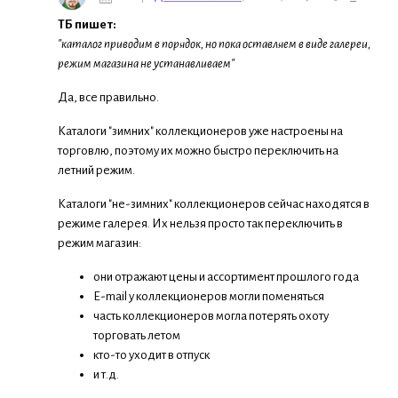
ТБ пишет:
"каталог приводим в порядок, но пока оставляем в виде галереи,
режим магазина не устанавливаем"
Да, все правильно.
Каталоги "зимних" коллекционеров уже настроены на
торговлю, поэтому их можно быстро переключить на
летний режим.
Каталоги "не-зимних" коллекционеров сейчас находятся в
режиме галерея. Их нельзя просто так переключить в
режим магазин:
они отражают цены и ассортимент прошлого года
E-mail у коллекционеров могли поменяться
часть коллекционеров могла потерять охоту
торговать летом
кто-то уходит в отпуск
и т.д.