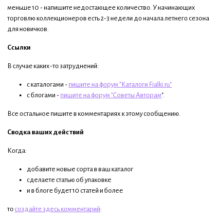
меньше 10 - напишите недостающее количество. У начинающих
торговлю коллекционеров есть 2-3 недели до начала летнего сезона
для новичков.
Ссылки
В случае каких-то затруднений:
с каталогами -
пишите на форум "Каталоги Fialki.ru"
с блогами -
пишите на форум "Советы Авторам
".
Все остальное пишите в комментариях к этому сообщению.
Сводка ваших действий
Когда:
добавите новые сорта в ваш каталог
сделаете статью об упаковке
и в блоге будет 10 статей и более
то
создайте здесь комментарий
: