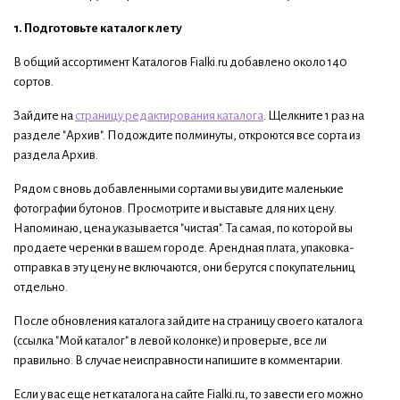
1. Подготовьте каталог к лету
В общий ассортимент Каталогов Fialki.ru добавлено около 140
сортов.
Зайдите на
страницу редактирования каталога
. Щелкните 1 раз на
разделе "Архив". Подождите полминуты, откроются все сорта из
раздела Архив.
Рядом с вновь добавленными сортами вы увидите маленькие
фотографии бутонов. Просмотрите и выставьте для них цену.
Напоминаю, цена указывается "чистая". Та самая, по которой вы
продаете черенки в вашем городе. Арендная плата, упаковка-
отправка в эту цену не включаются, они берутся с покупательниц
отдельно.
После обновления каталога зайдите на страницу своего каталога
(ссылка "Мой каталог" в левой колонке) и проверьте, все ли
правильно. В случае неисправности напишите в комментарии.
Если у вас еще нет каталога на сайте Fialki.ru, то завести его можно