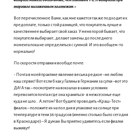
торговле наложенным платежом
.»
Все перечисленное Вами, как мне кажется так же подходит и к
предоплате, только с той разницей, что покупатель лучше и
качественнее выбирает свой заказ. У меня порой бывает, что
покупатели выбирают, делают замены до последнего
момента пока не определяться с суммой. И это вообщем-то
нормально!
По скорости отправки и вообще почте:
- Почта в моей практике явление весьма редкое –не люблю
наш сервис! Вот если б как у Галины в Германии за сутки –вот это
ДА! А так – посмотрите на вокзалах в каких условиях
перевозится почта и где она храниться- в межсезонье еще
куда не шло… А летом? Вот будите проводить «Краш-Тест»
фиалок – положите их на пол дня в упаковке на солнце при
температуре в тени 36 градусов (именно столько было сегодня
в Краснодаре) – Я думаю Вы приятно удивитесь если фиалки
выживут!