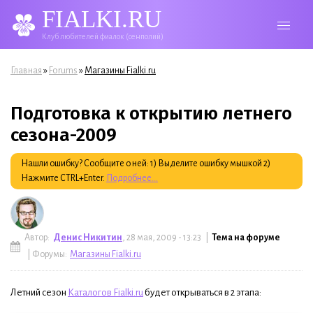
FIALKI.RU
Клуб любителей фиалок (сенполий)
Вы здесь
»
»
Главная
Forums
Магазины Fialki.ru
Подготовка к открытию летнего
сезона-2009
Нашли ошибку? Сообщите о ней: 1) Выделите ошибку мышкой 2)
Нажмите CTRL+Enter.
Подробнее...
Автор:
Денис Никитин
, 28 мая, 2009 - 13:23 |
Тема на форуме
| Форумы:
Магазины Fialki.ru
Летний сезон
Каталогов Fialki.ru
будет открываться в 2 этапа: