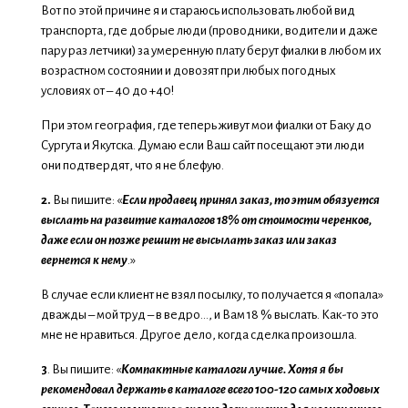
Вот по этой причине я и стараюсь использовать любой вид
транспорта, где добрые люди (проводники, водители и даже
пару раз летчики) за умеренную плату берут фиалки в любом их
возрастном состоянии и довозят при любых погодных
условиях от – 40 до +40!
При этом география, где теперь живут мои фиалки от Баку до
Сургута и Якутска. Думаю если Ваш сайт посещают эти люди
они подтвердят, что я не блефую.
2.
Вы пишите: «
Если продавец принял заказ, то этим обязуется
выслать на развитие каталогов 18% от стоимости черенков,
даже если он позже решит не высылать заказ или заказ
вернется к нему
.»
В случае если клиент не взял посылку, то получается я «попала»
дважды – мой труд – в ведро…, и Вам 18 % выслать. Как-то это
мне не нравиться. Другое дело, когда сделка произошла.
3
. Вы пишите: «
Компактные каталоги лучше
.
Хотя я бы
рекомендовал держать в каталоге всего 100-120 самых ходовых