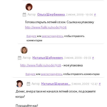
Автор:
Ольга Щербинина
, 2 июня, 2009 - 19:06
#
Готова открыть летний сезон. Ссылка на упаковку
http://www.fialki.ru/node/3108
Войдите
или
зарегистрируйтесь
, чтобы отправлять
комментарии
Автор:
Наталья Шабуневич
, 3 июня, 2009 - 09:33
#
http://www.fialki.ru/node/3128
- моя упаковка
Войдите
или
зарегистрируйтесь
, чтобы отправлять комментарии
Автор:
Наталья Шарапан...
, 5 июня, 2009 - 12:47
#
Денис, вчера так и не начался летний сезон, подскажите
когда?
Порадуйте нас!