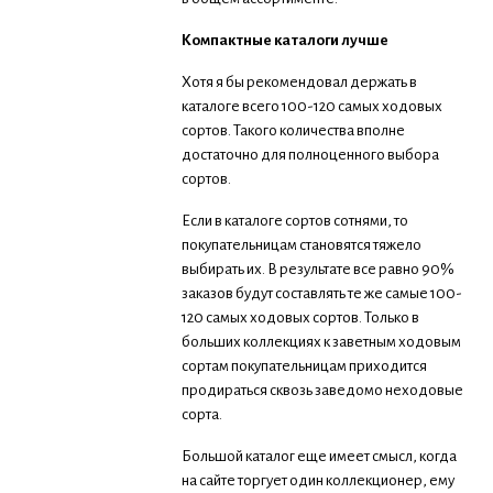
Компактные каталоги лучше
Хотя я бы рекомендовал держать в
каталоге всего 100-120 самых ходовых
сортов. Такого количества вполне
достаточно для полноценного выбора
сортов.
Если в каталоге сортов сотнями, то
покупательницам становятся тяжело
выбирать их. В результате все равно 90%
заказов будут составлять те же самые 100-
120 самых ходовых сортов. Только в
больших коллекциях к заветным ходовым
сортам покупательницам приходится
продираться сквозь заведомо неходовые
сорта.
Большой каталог еще имеет смысл, когда
на сайте торгует один коллекционер, ему