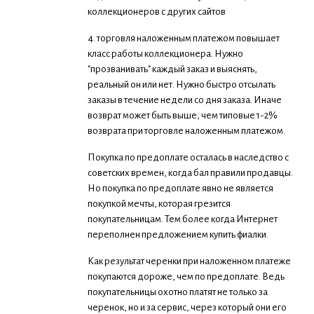
коллекционеров с других сайтов
4. торговля наложенным платежом повышает
класс работы коллекционера. Нужно
"прозванивать" каждый заказ и выяснять,
реальный он или нет. Нужно быстро отсылать
заказы в течение недели со дня заказа. Иначе
возврат может быть выше, чем типовые 1-2%
возврата при торговле наложенным платежом.
Покупка по предоплате осталась в наследство с
советских времен, когда бал правили продавцы.
Но покупка по предоплате явно не является
покупкой мечты, которая грезится
покупательницам. Тем более когда Интернет
переполнен предложением купить фиалки.
Как результат черенки при наложенном платеже
покупаются дороже, чем по предоплате. Ведь
покупательницы охотно платят не только за
черенок, но и за сервис, через который они его