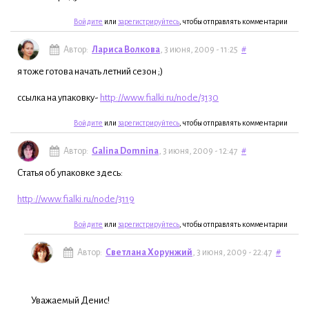
Войдите
или
зарегистрируйтесь
, чтобы отправлять комментарии
Автор:
Лариса Волкова
, 3 июня, 2009 - 11:25
#
я тоже готова начать летний сезон ;)
ссылка на упаковку-
http://www.fialki.ru/node/3130
Войдите
или
зарегистрируйтесь
, чтобы отправлять комментарии
Автор:
Galina Domnina
, 3 июня, 2009 - 12:47
#
Статья об упаковке здесь:
http://www.fialki.ru/node/3119
Войдите
или
зарегистрируйтесь
, чтобы отправлять комментарии
Автор:
Светлана Хорунжий
, 3 июня, 2009 - 22:47
#
Уважаемый Денис!