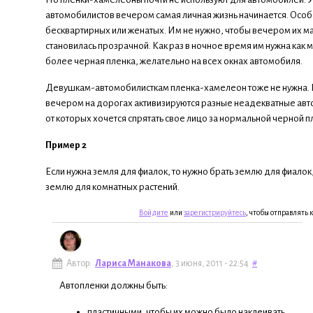
автомобилистов вечером самая личная жизнь начинается. Особ
бесквартирных или женатых. Им не нужно, чтобы вечером их 
становилась прозрачной. Как раз в ночное время им нужна как
более черная пленка, желательно на всех окнах автомобиля.
Девушкам-автомобилисткам пленка-хамелеон тоже не нужна. 
вечером на дорогах активизируются разные неадекватные авт
от которых хочется спрятать свое лицо за нормальной черной п
Пример 2
Если нужна земля для фиалок, то нужно брать землю для фиалок,
землю для комнатных растений.
Войдите
или
зарегистрируйтесь
, чтобы отправлять
Автор:
Лариса Манакова
, 3 июня, 2011 - 22:54
#
Автопленки должны быть:
пластичными, чтобы их можно было наклеивать