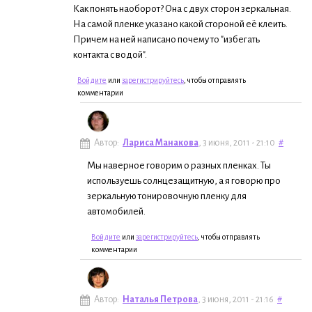
Как понять наоборот? Она с двух сторон зеркальная.
На самой пленке указано какой стороной её клеить.
Причем на ней написано почему то "избегать
контакта с водой".
Войдите
или
зарегистрируйтесь
, чтобы отправлять
комментарии
Автор:
Лариса Манакова
, 3 июня, 2011 - 21:10
#
Мы наверное говорим о разных пленках. Ты
используешь солнцезащитную, а я говорю про
зеркальную тонировочную пленку для
автомобилей.
Войдите
или
зарегистрируйтесь
, чтобы отправлять
комментарии
Автор:
Наталья Петрова
, 3 июня, 2011 - 21:16
#