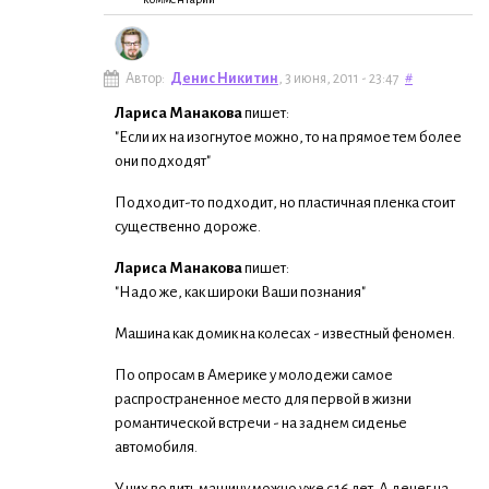
Автор:
Денис Никитин
, 3 июня, 2011 - 23:47
#
Лариса Манакова
пишет:
"Если их на изогнутое можно, то на прямое тем более
они подходят"
Подходит-то подходит, но пластичная пленка стоит
существенно дороже.
Лариса Манакова
пишет:
"Надо же, как широки Ваши познания"
Машина как домик на колесах - известный феномен.
По опросам в Америке у молодежи самое
распространенное место для первой в жизни
романтической встречи - на заднем сиденье
автомобиля.
У них водить машину можно уже с 16 лет. А денег на