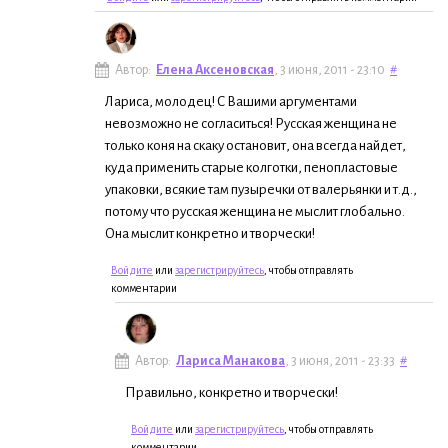
Автор:
Елена Аксеновская
, 3 июня, 2011 - 23:10
#
Лариса, молодец! С Вашими аргументами
невозможно не согласиться! Русская женщина не
только коня на скаку остановит, она всегда найдет,
куда применить старые колготки, пенопластовые
упаковки, всякие там пузыречки от валерьянки и т.д.,
потому что русская женщина не мыслит глобально.
Она мыслит конкретно и творчески!
Войдите
или
зарегистрируйтесь
, чтобы отправлять
комментарии
Автор:
Лариса Манакова
, 3 июня, 2011 - 23:33
#
Правильно, конкретно и творчески!
Войдите
или
зарегистрируйтесь
, чтобы отправлять
комментарии