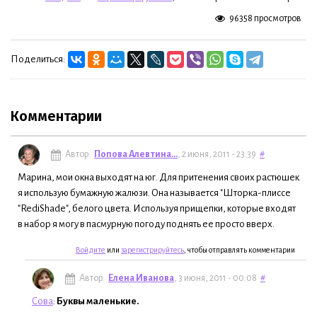
96358 просмотров
Поделиться:
Комментарии
Автор:
Попова Алевтина...
, 2 июня, 2011 - 23:39
#
Марина, мои окна выходят на юг. Для притенения своих растюшек
я использую бумажную жалюзи. Она называется "Шторка-плиссе
"RediShade", белого цвета. Используя прищепки, которые входят
в набор я могу в пасмурную погоду поднять ее просто вверх.
Войдите
или
зарегистрируйтесь
, чтобы отправлять комментарии
Автор:
Елена Иванова
, 3 июня, 2011 - 00:08
#
Сова
:
Буквы маленькие.