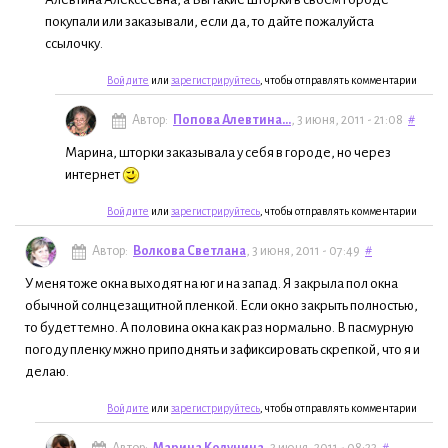
покупали или заказывали, если да, то дайте пожалуйста
ссылочку.
Войдите
или
зарегистрируйтесь
, чтобы отправлять комментарии
Автор:
Попова Алевтина...
, 3 июня, 2011 - 21:08
#
Марина, шторки заказывала у себя в городе, но через
интернет
Войдите
или
зарегистрируйтесь
, чтобы отправлять комментарии
Автор:
Волкова Светлана
, 3 июня, 2011 - 07:49
#
У меня тоже окна выходят на юг и на запад. Я закрыла пол окна
обычной солнцезащитной пленкой. Если окно закрыть полностью,
то будет темно. А половина окна как раз нормально. В пасмурную
погоду пленку мжно приподнять и зафиксировать скрепкой, что я и
делаю.
Войдите
или
зарегистрируйтесь
, чтобы отправлять комментарии