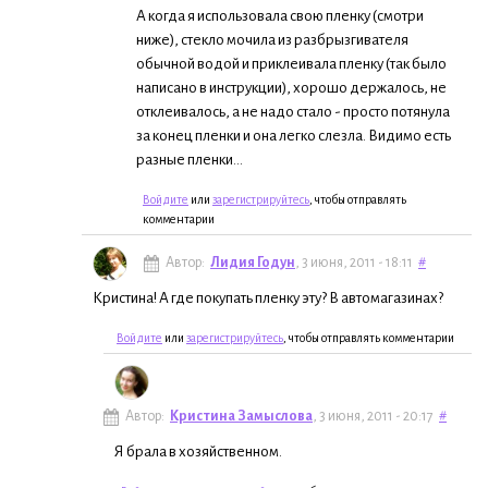
А когда я использовала свою пленку (смотри
ниже), стекло мочила из разбрызгивателя
обычной водой и приклеивала пленку (так было
написано в инструкции), хорошо держалось, не
отклеивалось, а не надо стало - просто потянула
за конец пленки и она легко слезла. Видимо есть
разные пленки...
Войдите
или
зарегистрируйтесь
, чтобы отправлять
комментарии
Автор:
Лидия Годун
, 3 июня, 2011 - 18:11
#
Кристина! А где покупать пленку эту? В автомагазинах?
Войдите
или
зарегистрируйтесь
, чтобы отправлять комментарии
Автор:
Кристина Замыслова
, 3 июня, 2011 - 20:17
#
Я брала в хозяйственном.