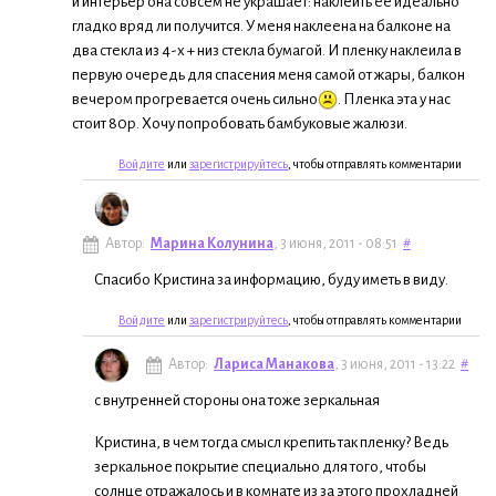
и интерьер она совсем не украшает: наклеить её идеально
гладко вряд ли получится. У меня наклеена на балконе на
два стекла из 4-х + низ стекла бумагой. И пленку наклеила в
первую очередь для спасения меня самой от жары, балкон
вечером прогревается очень сильно
. Пленка эта у нас
стоит 80р. Хочу попробовать бамбуковые жалюзи.
Войдите
или
зарегистрируйтесь
, чтобы отправлять комментарии
Автор:
Марина Колунина
, 3 июня, 2011 - 08:51
#
Спасибо Кристина за информацию, буду иметь в виду.
Войдите
или
зарегистрируйтесь
, чтобы отправлять комментарии
Автор:
Лариса Манакова
, 3 июня, 2011 - 13:22
#
с внутренней стороны она тоже зеркальная
Кристина, в чем тогда смысл крепить так пленку? Ведь
зеркальное покрытие специально для того, чтобы
солнце отражалось и в комнате из за этого прохладней