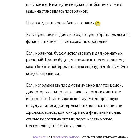
начинается. Никому не не нужно, чтобы вечером их
машина становилась прозрачной.
Надо же, как широки Ваши познания
Если нужна земля для фиалок, то нужно брать землю для
фиалок, а не землю для комнатных растений.
Если нравится, будем использовать и для комнатных
растений. Нужно будет, мы землю и в лесу накопаем,
мха в болоте наберем и навоза ещё туда добавим. Это
кому как нравится.
Если использовать предметы именно для тех целей,
для которых они предназначены, тогда и жить то не
интересно. Ведь мы же используем одноразовую
посуду для посадки черенков; пенопласт в качестве
дренажа: всякие контейнеры под фитильный полив;
старые колготки на фитили; перечислять можно
бесконечно, это бессмысленно.
Войдите
или
зарегистрируйтесь
, чтобы отправлять комментарии