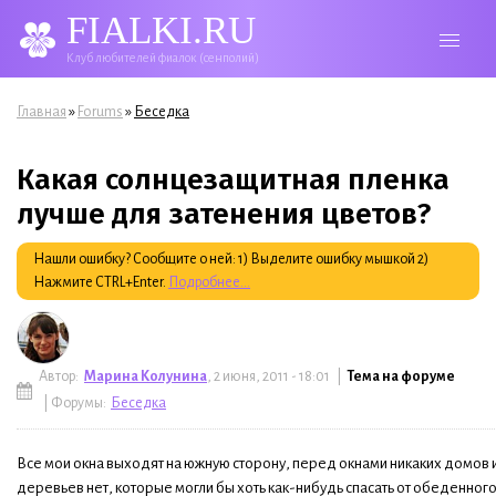
FIALKI.RU
Клуб любителей фиалок (сенполий)
Вы здесь
»
»
Главная
Forums
Беседка
Какая солнцезащитная пленка
лучше для затенения цветов?
Нашли ошибку? Сообщите о ней: 1) Выделите ошибку мышкой 2)
Нажмите CTRL+Enter.
Подробнее...
Автор:
Марина Колунина
, 2 июня, 2011 - 18:01 |
Тема на форуме
| Форумы:
Беседка
Все мои окна выходят на южную сторону, перед окнами никаких домов 
деревьев нет, которые могли бы хоть как-нибудь спасать от обеденног