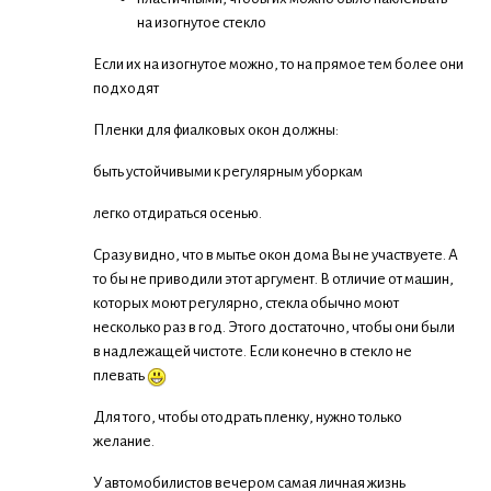
на изогнутое стекло
Если их на изогнутое можно, то на прямое тем более они
подходят
Пленки для фиалковых окон должны:
быть устойчивыми к регулярным уборкам
легко отдираться осенью.
Сразу видно, что в мытье окон дома Вы не участвуете. А
то бы не приводили этот аргумент. В отличие от машин,
которых моют регулярно, стекла обычно моют
несколько раз в год. Этого достаточно, чтобы они были
в надлежащей чистоте. Если конечно в стекло не
плевать
Для того, чтобы отодрать пленку, нужно только
желание.
У автомобилистов вечером самая личная жизнь