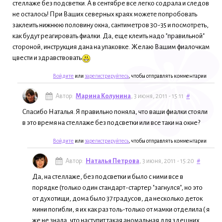
стеллаже без подсветки. А в сентябре все легко содрала и следов
не осталось! При Ваших северных краях можете попробовать
заклеить нижнюю половину окна, сантиметров 30-35 и посмотреть,
как будут реагировать фиалки. Да, еще клеить надо "правильной"
стороной, инструкция дана на упаковке. Желаю Вашим фиалочкам
цвести и здравствовать
Войдите
или
зарегистрируйтесь
, чтобы отправлять комментарии
Автор:
Марина Колунина
, 3 июня, 2011 - 15:11
#
Спасибо Наталья. Я правильно поняла, что ваши фиалки стояли
в это время на стеллаже без подсветки или все таки на окне?
Войдите
или
зарегистрируйтесь
, чтобы отправлять комментарии
Автор:
Наталья Петрова
, 3 июня, 2011 - 15:20
#
Да, на стеллаже, без подсветки и было с ними все в
порядке (только один стандарт-стартер "загнулся", но это
от духотищи, дома было 37 градусов, да несколько деток
мини погибли, я их как раз толь-только от мамки отделила ( я
же не знала, что наступит такая аномальная для здешних