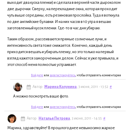
выходит два куска пленки) и сделала в верхней части дыроколом
две дырочки. Сверху, на перекладине окна, которая проходит
чуть выше середины, есть резиновая прослойка. Туда я воткнула
по две английские булавки. И на них часов в 10 утра я вешаю
заготовленный кусок пленки. Где-то в час дня убираю.
Таким образом, рассеиваются прямые солнечные лучи, и
интенсивность света тоже снижается. Конечно, каждый день
приходится вешать и убирать пленку, но это только на первый
взгляд кажется замороченным делом. Сейчас я уже привыкла, и
этот способ меня полностью устраивает.
Войдите
или
зарегистрируйтесь
, чтобы отправлять комментарии
Автор:
Марина Колунина
, 3 июня, 2011 - 13:52
#
А можно посмотреть ваше фото.
Войдите
или
зарегистрируйтесь
, чтобы отправлять комментарии
Автор:
Наталья Петрова
, 3 июня, 2011 - 14:55
#
Марина, здравствуйте! В прошлогоднее невыносимо жаркое