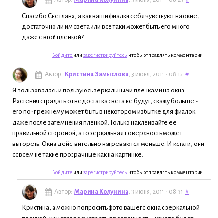
Автор:
Марина Колунина
, 3 июня, 2011 - 08:23
#
Спасибо Светлана, а как ваши фиалки себя чувствуют на окне,
достаточно ли им света или все таки может быть его много
даже с этой пленкой?
Войдите
или
зарегистрируйтесь
, чтобы отправлять комментарии
Автор:
Кристина Замыслова
, 3 июня, 2011 - 08:12
#
Я пользовалась и пользуюсь зеркальными пленками на окна.
Растения страдать от недостатка света не будут, скажу больше -
его по-прежнему может быть в некотором избытке для фиалок
даже после затемнения пленкой. Только наклеивайте её
правильной стороной, а то зеркальная поверхность может
выгореть. Окна действительно нагреваются меньше. И кстати, они
совсем не такие прозрачные как на картинке.
Войдите
или
зарегистрируйтесь
, чтобы отправлять комментарии
Автор:
Марина Колунина
, 3 июня, 2011 - 08:31
#
Кристина, а можно попросить фото вашего окна с зеркальной