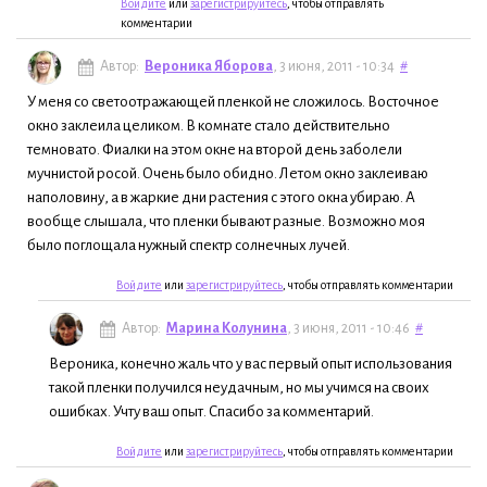
Войдите
или
зарегистрируйтесь
, чтобы отправлять
комментарии
Автор:
Вероника Яборова
, 3 июня, 2011 - 10:34
#
У меня со светоотражающей пленкой не сложилось. Восточное
окно заклеила целиком. В комнате стало действительно
темновато. Фиалки на этом окне на второй день заболели
мучнистой росой. Очень было обидно. Летом окно заклеиваю
наполовину, а в жаркие дни растения с этого окна убираю. А
вообще слышала, что пленки бывают разные. Возможно моя
было поглощала нужный спектр солнечных лучей.
Войдите
или
зарегистрируйтесь
, чтобы отправлять комментарии
Автор:
Марина Колунина
, 3 июня, 2011 - 10:46
#
Вероника, конечно жаль что у вас первый опыт использования
такой пленки получился неудачным, но мы учимся на своих
ошибках. Учту ваш опыт. Спасибо за комментарий.
Войдите
или
зарегистрируйтесь
, чтобы отправлять комментарии