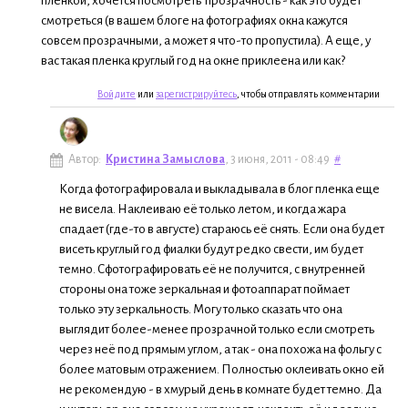
пленкой, хочется посмотреть прозрачность - как это будет
смотреться (в вашем блоге на фотографиях окна кажутся
совсем прозрачными, а может я что-то пропустила). А еще, у
вас такая пленка круглый год на окне приклеена или как?
Войдите
или
зарегистрируйтесь
, чтобы отправлять комментарии
Автор:
Кристина Замыслова
, 3 июня, 2011 - 08:49
#
Когда фотографировала и выкладывала в блог пленка еще
не висела. Наклеиваю её только летом, и когда жара
спадает (где-то в августе) стараюсь её снять. Если она будет
висеть круглый год фиалки будут редко свести, им будет
темно. Сфотографировать её не получится, с внутренней
стороны она тоже зеркальная и фотоаппарат поймает
только эту зеркальность. Могу только сказать что она
выглядит более-менее прозрачной только если смотреть
через неё под прямым углом, а так - она похожа на фольгу с
более матовым отражением. Полностью оклеивать окно ей
не рекомендую - в хмурый день в комнате будет темно. Да