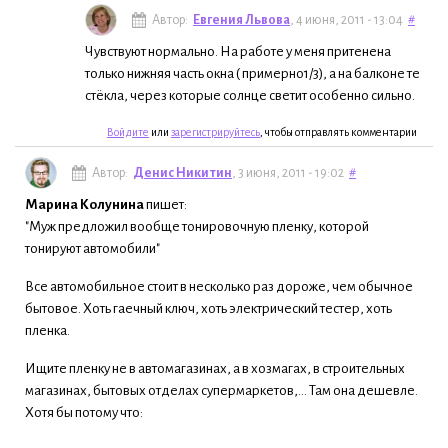
Автор:
Евгения Львова
, 4 июня, 2011 - 13:04
#
Чувствуют нормально. На работе у меня притенена
только нижняя часть окна ( примерно1/3), а на балконе те
стёкла, через которые солнце светит особенно сильно.
Войдите
или
зарегистрируйтесь
, чтобы отправлять комментарии
Автор:
Денис Никитин
, 3 июня, 2011 - 19:02
#
Марина Колунина
пишет:
"Муж предложил вообще тонировочную пленку, которой
тонируют автомобили"
Все автомобильное стоит в несколько раз дороже, чем обычное
бытовое. Хоть гаечный ключ, хоть электрический тестер, хоть
пленка.
Ищите пленку не в автомагазинах, а в хозмагах, в строительных
магазинах, бытовых отделах супермаркетов,... Там она дешевле.
Хотя бы потому что: