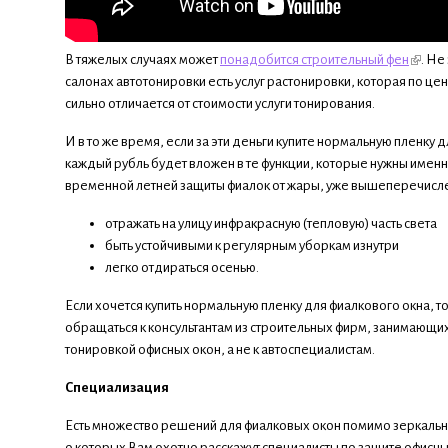
В тяжелых случаях может
понадобится строительный фен
. Не
салонах автотонировки есть услуг растонировки, которая по цен
сильно отличается от стоимости услуги тонирования.
И в то же время, если за эти деньги купите нормальную пленку д
каждый рубль будет вложен в те функции, которые нужны имен
временной летней защиты фиалок от жары, уже вышеперечисл
отражать на улицу инфракрасную (тепловую) часть света
быть устойчивыми к регулярным уборкам изнутри
легко отдираться осенью.
Если хочется купить нормальную пленку для фиалкового окна, т
обращаться к консультантам из строительных фирм, занимающи
тонировкой офисных окон, а не к автоспециалистам.
Специализация
Есть множество решений для фиалковых окон помимо зеркальн
о которых Вам охотно расскажут специалисты по защите офисны