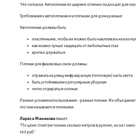
"Не согласна. Автопленки по ширине отлично подходят для окон.
Требования к автопленкам и к пленкам для дома разные.
Автопленки должны быть:
пластичными, чтобы их можно было наклеивать на изогну
как можно лучше защищать от любопытных глаз
крепко держаться.
Пленки для фиалковых окон должны:
отражать на улицу инфракрасную (тепловую) часть света
быть устойчивыми к регулярным уборкам
легко отдираться осенью.
Разные условия использования - разные пленки. Их объединяет
что они называются пленками.
Лариса Манакова
пишет:
"По цене стоит (не помню сколько метров в рулоне, но на 1 окно 
160 руб."