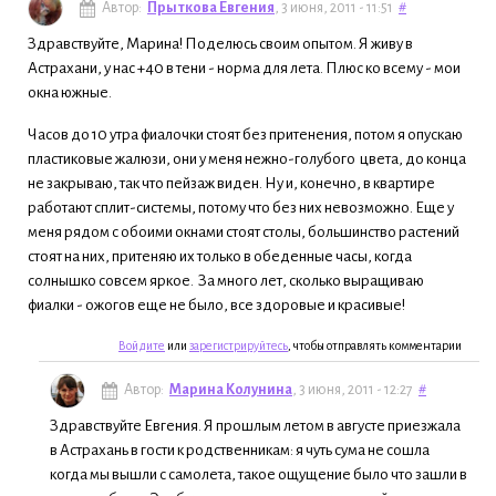
Автор:
Прыткова Евгения
, 3 июня, 2011 - 11:51
#
Здравствуйте, Марина! Поделюсь своим опытом. Я живу в
Астрахани, у нас +40 в тени - норма для лета. Плюс ко всему - мои
окна южные.
Часов до 10 утра фиалочки стоят без притенения, потом я опускаю
пластиковые жалюзи, они у меня нежно-голубого цвета, до конца
не закрываю, так что пейзаж виден. Ну и, конечно, в квартире
работают сплит-системы, потому что без них невозможно. Еще у
меня рядом с обоими окнами стоят столы, большинство растений
стоят на них, притеняю их только в обеденные часы, когда
солнышко совсем яркое. За много лет, сколько выращиваю
фиалки - ожогов еще не было, все здоровые и красивые!
Войдите
или
зарегистрируйтесь
, чтобы отправлять комментарии
Автор:
Марина Колунина
, 3 июня, 2011 - 12:27
#
Здравствуйте Евгения. Я прошлым летом в августе приезжала
в Астрахань в гости к родственникам: я чуть сума не сошла
когда мы вышли с самолета, такое ощущение было что зашли в