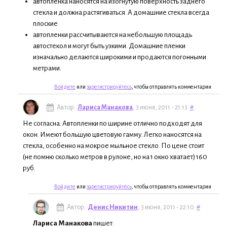
автопленка наносятся на изогнутую поверхность заднего
стекла и должна растягиваться. А домашние стекла всегда
плоские
автопленки рассчитываются на небольшую площадь
автостекол и могут быть узкими. Домашние пленки
изначально делаются широкими и продаются погонными
метрами.
Войдите
или
зарегистрируйтесь
, чтобы отправлять комментарии
Автор:
Лариса Манакова
, 3 июня, 2011 - 21:13
#
Не согласна. Автопленки по ширине отлично подходят для
окон. Имеют большую цветовую гамму. Легко наносятся на
стекла, особенно на мокрое мыльное стекло. По цене стоит
(не помню сколько метров в рулоне, но на 1 окно хватает) 160
руб.
Войдите
или
зарегистрируйтесь
, чтобы отправлять комментарии
Автор:
Денис Никитин
, 3 июня, 2011 - 22:10
#
Лариса Манакова
пишет: