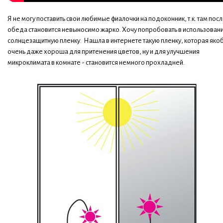
Я не могу поставить свои любимые фиалочки на подоконник, т.к. там пос
обеда становится невыносимо жарко. Хочу попробовать в использован
солнцезащитную пленку. Нашла в интернете такую пленку, которая яко
очень даже хороша для притенения цветов, ну и для улучшения
микроклимата в комнате - становится немного прохладней.