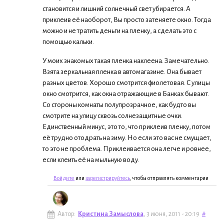
становится и лишний солнечный свет убирается. А
приклеив её наоборот, Вы просто затеняете окно. Тогда
можно и не тратить деньги на пленку, а сделать это с
помощью кальки.
У моих знакомых такая пленка наклеена. Замечательно.
Взята зеркальная пленка в автомагазине. Она бывает
разных цветов. Хорошо смотрится фиолетовая. С улицы
окно смотрится, как окна отражающие в Банках бывают.
Со стороны комнаты полупрозрачное, как будто вы
смотрите на улицу сквозь солнезащитные очки.
Единственный минус, это то, что приклеив пленку, потом
её трудно отодрать на зиму. Но если это вас не смущает,
то это не проблема. Приклеивается она легче и ровнее,
если клеить её на мыльную воду.
Войдите
или
зарегистрируйтесь
, чтобы отправлять комментарии
Автор:
Кристина Замыслова
, 3 июня, 2011 - 20:19
#