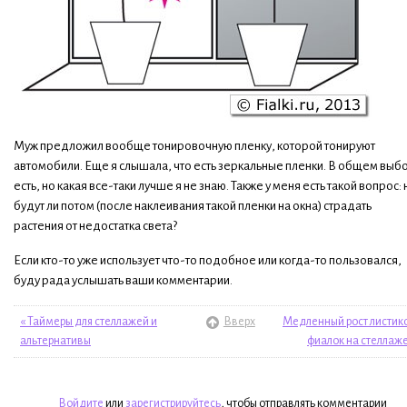
Муж предложил вообще тонировочную пленку, которой тонируют
автомобили. Еще я слышала, что есть зеркальные пленки. В общем выб
есть, но какая все-таки лучше я не знаю. Также у меня есть такой вопрос: 
будут ли потом (после наклеивания такой пленки на окна) страдать
растения от недостатка света?
Если кто-то уже использует что-то подобное или когда-то пользовался,
буду рада услышать ваши комментарии.
« Таймеры для стеллажей и
Вверх
Медленный рост листик
альтернативы
фиалок на стеллаже
Войдите
или
зарегистрируйтесь
, чтобы отправлять комментарии