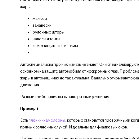
жары:
жалюзи
занавески
рулонные шторы
навесы и тенты
светозащитные системы
...
Автоспециалисты про них и знать не знают. Они специализируют
основном на защите автомобиля от нескромных глаз. Проблем
жары в автомашинах не так актуальна. Банально открывают окн
движения.
Разные требования вызывают разные решения.
Пример 1
Есть
пленки-хамелеоны
, которые становятся прозрачными когд
прямых солнечных лучей. Идеальны для фиалковых окон.
Но пленки-хамелеоны почти не используют для автомобилей. У