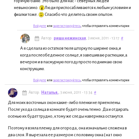
горячую баню. Это было для нас - северных людей
невыносимо.
Люди приспосабливаются к любым условиям и
фиалки тоже.
Спасибо что делитесь своим опытом.
Войдите
или
зарегистрируйтесь
, чтобы отправлять комментарии
Автор:
риша нежинская
, 3 июня, 2011 - 13:17
#
А я сделала из остатков тюля шторку по ширине окна,и
когда послеобеденное солнце,я завешиваю растюшки,а
вечером и в пасмурную погоду просто поднимаю свою
конструкцию.
Войдите
или
зарегистрируйтесь
, чтобы отправлять комментарии
Автор:
Наталья.
, 3 июня, 2011 - 13:34
#
Для моих восточных окон какие-либо пленки не приемлемы.
После ухода солнца в комнате будет очень темно. Да и отдирать
осенью их будет трудно, к тому же следы наверняка останутся.
Поэтому я взяла пленку для огорода, она изначально сложена в
два слоя. Я вырезала ее размером с половину окна ( на 1 окно