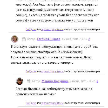
мест жара). А сейчас часть фиалок стоит на окне, закрытом
на 35 см снизу двойным слоем кальки(тут после 17 часов
солнце), а часть на стеллаже у окна без подсветки (там нет
солнца) и еще на другом стеллаже мини с подсветкой
Войдите
или
зарегистрируйтесь
, чтобы отправлять комментарии
Автор:
Евгения Львова
, 4 июня, 2011 - 12:36
#
Использую такую же плёнку для притенения уже второй год,
покупаю в Ашане, стоит примерно 40р (60смх3м).
Приклеиваю к стеклу скотчем в нескольких точках. Легко
снимается, и можно использовать повторно.
Войдите
или
зарегистрируйтесь
, чтобы отправлять комментарии
Автор:
Марина Колунина
, 4 июня, 2011 - 12:46
#
Евгения Львовна, как себя чувствуют фиалки на окне с
притенением такой пленки?
Войдите
или
зарегистрируйтесь
, чтобы отправлять комментарии