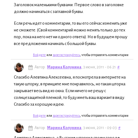
Заголовок маленькими буквами. Первое слово в заголовке
должно начинаться с заглавной буквы.
Если речь идет о комментарии, то вы его сейчас изменить уже
не сможете. (Свой комментарий можно менять только до тех
пор, пока на него нет ни одного ответа). Но в будущем прошу
все предложения начинать с большой буквы.
Войдите
или
зарегистрируйтесь
, чтобы отправлять комментарии
Автор:
Марина Колунина
, 3 июня, 2011 - 06:21
#
Спасибо Алевтина Алексеевна, я посмотрела в интернете на
такую шторку, в принципе мне понравилось, но такая шторка
закрывает весь вид из окна. Если ничего не решу с
солнцезащитной пленкой, то буду иметь ваш вариант в виду.
Спасибо за хорошую идею.
Войдите
или
зарегистрируйтесь
, чтобы отправлять комментарии
Автор:
Марина Колунина
, 3 июня, 2011 - 09:03
#
Алевтина Алексеевна, а Вы такие шторки в своем городе