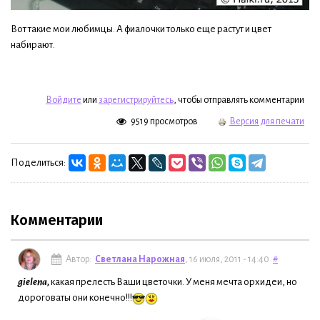
Вот такие мои любимцы. А фиалочки только еще растут и цвет
набирают.
Войдите
или
зарегистрируйтесь
, чтобы отправлять комментарии
9519 просмотров
Версия для печати
Поделиться:
Комментарии
Автор:
Светлана Нарожная
, 16 июля, 2011 - 14:40
#
gielena,
какая прелесть Ваши цветочки. У меня мечта орхидеи, но
дороговаты они конечно!!!