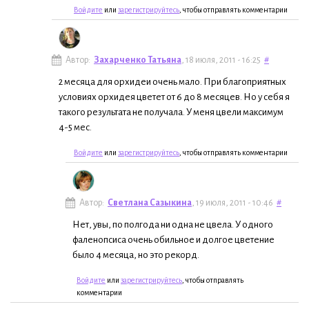
Войдите
или
зарегистрируйтесь
, чтобы отправлять комментарии
Автор:
Захарченко Татьяна
, 18 июля, 2011 - 16:25
#
2 месяца для орхидеи очень мало. При благоприятных
условиях орхидея цветет от 6 до 8 месяцев. Но у себя я
такого результата не получала. У меня цвели максимум
4-5 мес.
Войдите
или
зарегистрируйтесь
, чтобы отправлять комментарии
Автор:
Светлана Сазыкина
, 19 июля, 2011 - 10:46
#
Нет, увы, по полгода ни одна не цвела. У одного
фаленопсиса очень обильное и долгое цветение
было 4 месяца, но это рекорд.
Войдите
или
зарегистрируйтесь
, чтобы отправлять
комментарии