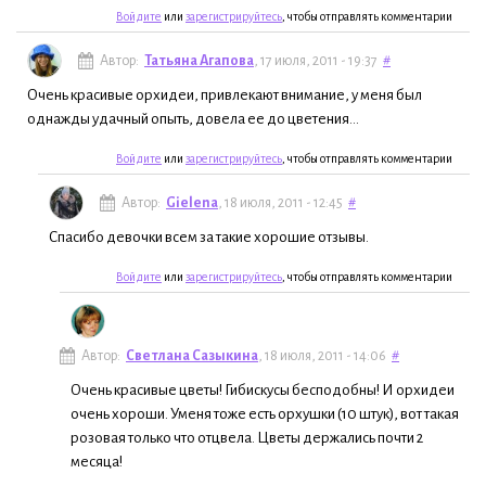
Войдите
или
зарегистрируйтесь
, чтобы отправлять комментарии
Автор:
Татьяна Агапова
, 17 июля, 2011 - 19:37
#
Очень красивые орхидеи, привлекают внимание, у меня был
однажды удачный опыть, довела ее до цветения...
Войдите
или
зарегистрируйтесь
, чтобы отправлять комментарии
Автор:
Gielena
, 18 июля, 2011 - 12:45
#
Спасибо девочки всем за такие хорошие отзывы.
Войдите
или
зарегистрируйтесь
, чтобы отправлять комментарии
Автор:
Светлана Сазыкина
, 18 июля, 2011 - 14:06
#
Очень красивые цветы! Гибискусы бесподобны! И орхидеи
очень хороши. Уменя тоже есть орхушки (10 штук), вот такая
розовая только что отцвела. Цветы держались почти 2
месяца!