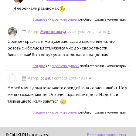
Я черенками размножаю
Войдите
или
зарегистрируйтесь
, чтобы отправлять комментарии
Автор:
Мариночка54
, 22 августа, 2017 - 14:36
#
Орхидеи красивые. Но я уже заелась до такой степени, что
розовые и белые цвета кажутся мне до невероятности
банальными! Все схожу с ума по желтым и алым цветкам.
Войдите
или
зарегистрируйтесь
, чтобы отправлять комментарии
Автор:
софи
, 1 октября, 2017 - 18:57
#
У моей мамы дома тоже много орхидей, она их очень любит. Но у
меня к сожалению нет. Это очень красивые цветы. Надо бы и
такими цветочками заняться.
Войдите
или
зарегистрируйтесь
, чтобы отправлять комментарии
©
FIALKI.RU
2000–2026
Все права защищены