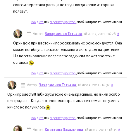
совсем перестают расти, а не тогда когда корни из горшка
полезут.
Войдите
или
зарегистрируйтесь
, чтобы отправлять комментарии
Автор:
Захарченко Татьяна
, 18 июля, 2011 - 16:28
#
Орхидею при цветении пересаживать не рекомендуется. Она
может погибнуть, так как очень много сил отдает на цветение.
На восстановление после пересадки сил может просто не
остаться.
Войдите
или
зарегистрируйтесь
, чтобы отправлять комментарии
Автор:
Захарченко Татьяна
, 18 июля, 2011 - 16:32
#
Орхи прелесть!!! Гибискусы тоже очень красивые, но я ими особо
не страдаю... Когда-то провола вырастить их из семян, но у меня
ничего не получилось
Войдите
или
зарегистрируйтесь
, чтобы отправлять комментарии
Автор:
Кристина Замыслова
, 18 июля, 2011 - 18:35
#