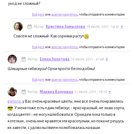
уход не сложный?
Войдите
или
зарегистрируйтесь
, чтобы отправлять комментарии
Автор:
Кристина Замыслова
, 18 июля, 2011 - 14:41
#
Совсем не сложный. Как сорняки растут
Войдите
или
зарегистрируйтесь
, чтобы отправлять комментарии
Автор:
Елена Золотова
, 16 июля, 2011 - 21:48
#
Шикарные гибискусы! Орхи просто бесподобны!
Войдите
или
зарегистрируйтесь
, чтобы отправлять комментарии
Автор:
Марина Колунина
, 17 июля, 2011 - 18:16
#
gielena
, у Вас очень красивые цветы, мне все очень понравились
. У меня тоже есть один гибискус - ярко красный, не знаю сорта,
когда цветет - не могу налюбоваться. Орхидеи пока только в
хотелках, очень мне нравятся эти красотульки, но пока не решусь
их завести, с удовольствием полюбовалась на ваши.