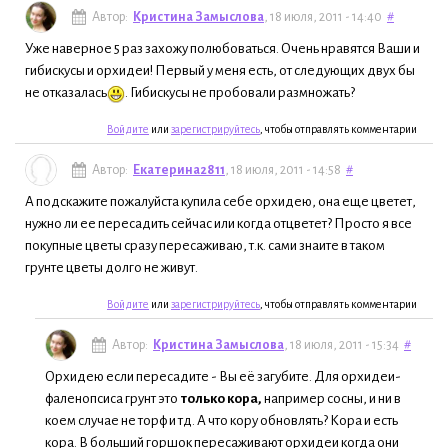
Автор:
Кристина Замыслова
, 18 июля, 2011 - 14:40
#
Уже наверное 5 раз захожу полюбоваться. Очень нравятся Ваши и
гибискусы и орхидеи! Первый у меня есть, от следующих двух бы
не отказалась
. Гибискусы не пробовали размножать?
Войдите
или
зарегистрируйтесь
, чтобы отправлять комментарии
Автор:
Екатерина2811
, 18 июля, 2011 - 14:58
#
А подскажите пожалуйста купила себе орхидею, она еще цветет,
нужно ли ее пересадить сейчас или когда отцветет? Просто я все
покупные цветы сразу пересаживаю, т.к. сами знаите в таком
грунте цветы долго не живут.
Войдите
или
зарегистрируйтесь
, чтобы отправлять комментарии
Автор:
Кристина Замыслова
, 18 июля, 2011 - 15:34
#
Орхидею если пересадите - Вы её загубите. Для орхидеи-
фаленопсиса грунт это
только
кора,
например сосны, и ни в
коем случае не торф и тд. А что кору обновлять? Кора и есть
кора. В больший горшок пересаживают орхидеи когда они