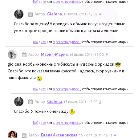
Войдите
или
зарегистрируйтесь
, чтобы отправлять комментарии
Автор:
Gielena
, 16 июля, 2011 - 15:02
#
Спасибо за оценку! А орхидеи я обычно покупаю уцененные,
уже которые процвели, они обычно в два раза дешевле.
Войдите
или
зарегистрируйтесь
, чтобы отправлять комментарии
Автор:
Мария-Мария
, 16 июля, 2011 - 15:00
#
gielena, необыкновенные гибискусы и чудесные орхидеи.
Спасибо, что показали такую красоту! Надеюсь, скоро увидим и
ваши фиалочки.
Войдите
или
зарегистрируйтесь
, чтобы отправлять комментарии
Автор:
Gielena
, 16 июля, 2011 - 15:03
#
Спасибо! Я тоже их очень жду.
Войдите
или
зарегистрируйтесь
, чтобы отправлять комментарии
Автор:
Елена Аксеновская
, 16 июля, 2011 - 15:41
#