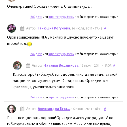
Очень красиво! Орхидеи - мечта! Ставить некуда...
Войдите
или
зарегистрируйтесь
, чтобы отправлять комментарии
Автор:
Танюшка Рогунова
, 16 июля, 2011 - 17:43
#
Орхи великолепны!!!!! А у меня их 6 штук но почему то не цветут
второй год.
Войдите
или
зарегистрируйтесь
, чтобы отправлять комментарии
Автор:
Наталья Водникова
, 16 июля, 2011 - 18:03
#
Класс, второй гибискус бесподобен, никогда не видела такой
расцветки, хотя у меня у самой три разных. Орхидеи все
красавицы, у меня только одна пока.
Войдите
или
зарегистрируйтесь
, чтобы отправлять комментарии
Автор:
Александра Тата...
, 16 июля, 2011 - 18:10
#
Елена все цветочки хороши! Орхидеи и меня уже радуют. А вот
гибискусы как-то я обошла вниманием. У них, если я не путаю,