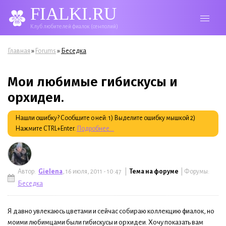
FIALKI.RU
Клуб любителей фиалок (сенполий)
Вы здесь
»
»
Главная
Forums
Беседка
Мои любимые гибискусы и
орхидеи.
Нашли ошибку? Сообщите о ней: 1) Выделите ошибку мышкой 2)
Нажмите CTRL+Enter.
Подробнее...
Автор:
Gielena
, 16 июля, 2011 - 10:47 |
Тема на форуме
| Форумы:
Беседка
Я давно увлекаюсь цветами и сейчас собираю коллекцию фиалок, но
моими любимцами были гибискусы и орхидеи. Хочу показать вам