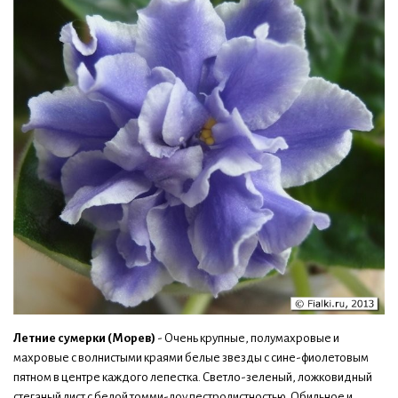
Летние сумерки (Морев)
- Очень крупные, полумахровые и
махровые с волнистыми краями белые звезды с сине-фиолетовым
пятном в центре каждого лепестка. Светло-зеленый, ложковидный
стеганый лист с белой томми-лоу пестролистностью. Обильное и