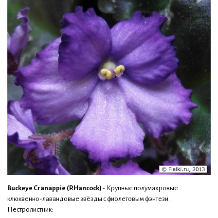
Buckeye Cranappie (P.Hancock)
- Крупные полумахровые
клюквенно-лавандовые звёзды с фиолетовым фэнтези.
Пестролистник: