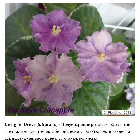
Designer Dress (S. Sorano)
- Полумахровый розовый, оборчатый,
звезда/светлый оттенок, с белой каемкой. Розетка: темно-зеленая,
сердцевидная, заостренная, стеганая, волнистая: