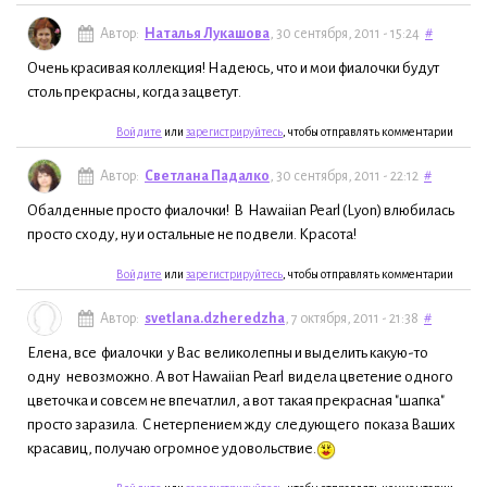
Автор:
Наталья Лукашова
, 30 сентября, 2011 - 15:24
#
Очень красивая коллекция! Надеюсь, что и мои фиалочки будут
столь прекрасны, когда зацветут.
Войдите
или
зарегистрируйтесь
, чтобы отправлять комментарии
Автор:
Светлана Падалко
, 30 сентября, 2011 - 22:12
#
Обалденные просто фиалочки! В Hawaiian Pearl (Lyon) влюбилась
просто сходу, ну и остальные не подвели. Красота!
Войдите
или
зарегистрируйтесь
, чтобы отправлять комментарии
Автор:
svetlana.dzheredzha
, 7 октября, 2011 - 21:38
#
Елена, все фиалочки у Вас великолепны и выделить какую-то
одну невозможно. А вот Hawaiian Pearl видела цветение одного
цветочка и совсем не впечатлил, а вот такая прекрасная "шапка"
просто заразила. С нетерпением жду следующего показа Ваших
красавиц, получаю огромное удовольствие.