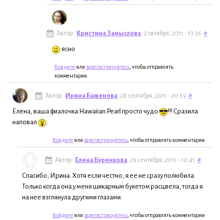
Автор:
Кристина Замыслова
, 2 октября, 2011 - 13:36
#
ясно
Войдите
или
зарегистрируйтесь
, чтобы отправлять
комментарии
Автор:
Ирина Баженова
, 28 сентября, 2011 - 20:59
#
Елена, ваша фиалочка Hawaiian Pearl просто чудо
!!! Сразила
наповал
.
Войдите
или
зарегистрируйтесь
, чтобы отправлять комментарии
Автор:
Елена Буренкова
, 29 сентября, 2011 - 10:41
#
Спасибо, Ирина. Хотя если честно, я ее не сразу полюбила.
Только когда она у меня шикарным букетом расцвела, тогда я
на нее взглянула другими глазами.
Войдите
или
зарегистрируйтесь
, чтобы отправлять комментарии