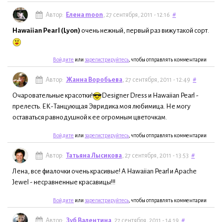
Автор:
Елена moon
, 27 сентября, 2011 - 12:16
#
Hawaiian Pearl (Lyon)
очень нежный, первый раз вижу такой сорт.
Войдите
или
зарегистрируйтесь
, чтобы отправлять комментарии
Автор:
Жанна Воробьева
, 27 сентября, 2011 - 12:49
#
Очаровательные красотки!
Designer Dress и Hawaiian Pearl -
прелесть. ЕК-Танцующая Эвридика моя любимица. Не могу
оставаться равнодушной к ее огромным цветочкам.
Войдите
или
зарегистрируйтесь
, чтобы отправлять комментарии
Автор:
Татьяна Лысикова
, 27 сентября, 2011 - 13:53
#
Лена, все фиалочки очень красивые! А Hawaiian Pearl и Apache
Jewel - несравненные красавицы!!!
Войдите
или
зарегистрируйтесь
, чтобы отправлять комментарии
Автор:
Зуб Валентина
, 27 сентября, 2011 - 14:19
#