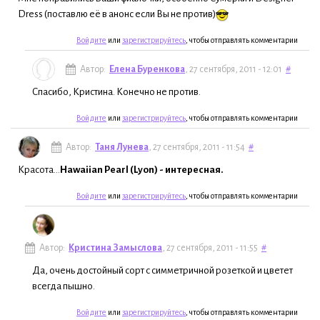
Dress (поставлю её в анонс если Вы не против)
Войдите
или
зарегистрируйтесь
, чтобы отправлять комментарии
Автор:
Елена Буренкова
, 27 сентября, 2011 - 12:01
#
Спасибо, Кристина. Конечно не против.
Войдите
или
зарегистрируйтесь
, чтобы отправлять комментарии
Автор:
Таня Лунева
, 27 сентября, 2011 - 11:54
#
Красота...
Hawaiian Pearl (Lyon) - интересная.
Войдите
или
зарегистрируйтесь
, чтобы отправлять комментарии
Автор:
Кристина Замыслова
, 27 сентября, 2011 - 11:55
#
Да, очень достойный сорт с симметричной розеткой и цветет
всегда пышно.
Войдите
или
зарегистрируйтесь
, чтобы отправлять комментарии