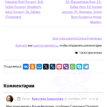
Hawaiian Pearl (Sorano), Bob
ЛЕ-Малахитовая Роза, ЕК-
Serbin (Sorano), Strawberry
Бабье Лето, ЕК-Богиня
wave (Sorano), Ян-Забава
красоты, РС-Арлекино, Spring
(Пуминова).
Rose (Sorano) и другие
фиалки »
Блог пользователя Елена Буренкова
Войдите
или
зарегистрируйтесь
, чтобы отправлять комментарии
13662 просмотра
Поделиться:
Комментарии
Автор:
Кристина Замыслова
, 27 сентября, 2011 - 11:23
#
Мне понравились Ваши фиалочки, особенно Сумерки и Designer