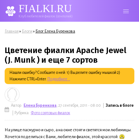
FIALKI.RU
Клуб любителей фиалок (сенполий)
Вы здесь
»
»
Главная
Блоги
Блог Елена Буренкова
Цветение фиалки Apache Jewel
(J. Munk ) и еще 7 сортов
Нашли ошибку? Сообщите о ней: 1) Выделите ошибку мышкой 2)
Нажмите CTRL+Enter.
Подробнее...
Автор:
Елена Буренкова
, 27 сентября, 2011 - 08:00 |
Запись в блоге
| Рубрика:
Фото сортовых фиалок
На улице пасмурно и сыро, а на окне стоят и светятся мои любимицы.
Хочется поделиться с Вами, любители фиалок, этой красотой.