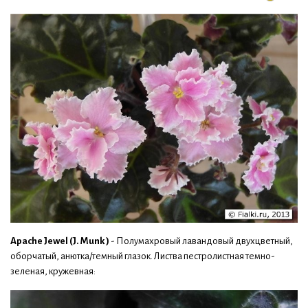
Apache Jewel (J. Munk )
- Полумахровый лавандовый двухцветный,
оборчатый, анютка/темный глазок. Листва пестролистная темно-
зеленая, кружевная: