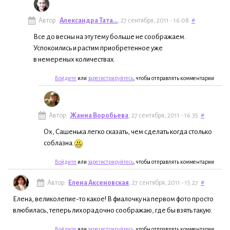
Автор:
Александра Тата...
, 27 сентября, 2011 - 16:08
#
Все до весны на эту тему больше не соображаем.
Успокоились и растим приобретенное уже
в немереных количествах.
Войдите
или
зарегистрируйтесь
, чтобы отправлять комментарии
Автор:
Жанна Воробьева
, 27 сентября, 2011 - 16:35
#
Ох, Сашенька легко сказать, чем сделать когда столько
соблазна.
Войдите
или
зарегистрируйтесь
, чтобы отправлять комментарии
Автор:
Елена Аксеновская
, 27 сентября, 2011 - 15:27
#
Елена, великолепие-то какое! В фиалочку на первом фото просто
влюбилась, теперь лихорадочно соображаю, где бы взять такую.
Войдите
или
зарегистрируйтесь
, чтобы отправлять комментарии