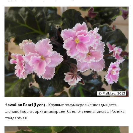
Hawaiian Pearl (Lyon)
- Крупные полумахровые звезды цвета
слоновой кости с орхидным краем. Cветло-зеленая листва. Розетка
стандартная: