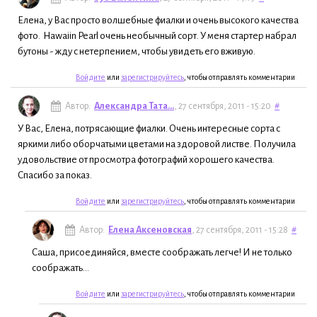
Елена, у Вас просто волшебные фиалки и очень высокого качества
фото. Hawaiin Pearl очень необычный сорт. У меня стартер набрал
бутоны - жду с нетерпением, чтобы увидеть его вживую.
Войдите
или
зарегистрируйтесь
, чтобы отправлять комментарии
Автор:
Александра Тата...
, 27 сентября, 2011 - 15:20
#
У Вас, Елена, потрясающие фиалки. Очень интересные сорта с
яркими либо оборчатыми цветами на здоровой листве. Получила
удовольствие от просмотра фотографий хорошего качества.
Спасибо за показ.
Войдите
или
зарегистрируйтесь
, чтобы отправлять комментарии
Автор:
Елена Аксеновская
, 27 сентября, 2011 - 15:28
#
Саша, присоединяйся, вместе соображать легче! И не только
соображать...
Войдите
или
зарегистрируйтесь
, чтобы отправлять комментарии