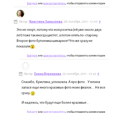
Войдите
или
зарегистрируйтесь
, чтобы отправлять комментарии
Автор:
Кристина Замыслова
, 28 сентября, 2011 - 17:00
#
Это не спорт, потому что моя розетка (ей уже около двух
лет) тоже так иногда цветет, а потом опять по-старому.
Второе фото бутончика шикарное! Что же сразу не
показали
.
Войдите
или
зарегистрируйтесь
, чтобы отправлять комментарии
Автор:
Елена Буренкова
, 29 сентября, 2011 - 10:43
#
Спасибо, Кристина, успокоила. А про фото... У меня в
запасе еще много красивых фото моих фиалок.... Не все
сразу.
И надеюсь, что будут еще более красивые...
Войдите
или
зарегистрируйтесь
, чтобы отправлять комментарии