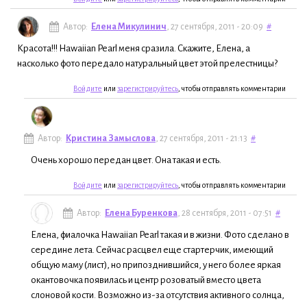
Автор:
Елена Микулинич
, 27 сентября, 2011 - 20:09
#
Красота!!! Hawaiian Pearl меня сразила. Скажите, Елена, а
насколько фото передало натуральный цвет этой прелестницы?
Войдите
или
зарегистрируйтесь
, чтобы отправлять комментарии
Автор:
Кристина Замыслова
, 27 сентября, 2011 - 21:13
#
Очень хорошо передан цвет. Она такая и есть.
Войдите
или
зарегистрируйтесь
, чтобы отправлять комментарии
Автор:
Елена Буренкова
, 28 сентября, 2011 - 07:51
#
Елена, фиалочка Hawaiian Pearl такая и в жизни. Фото сделано в
середине лета. Сейчас расцвел еще стартерчик, имеющий
общую маму (лист), но припозднившийся, у него более яркая
окантовочка появилась и центр розоватый вместо цвета
слоновой кости. Возможно из-за отсутствия активного солнца,