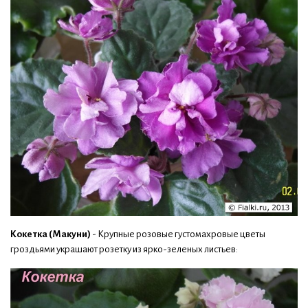
Кокетка (Макуни)
- Крупные розовые густомахровые цветы
гроздьями украшают розетку из ярко-зеленых листьев: