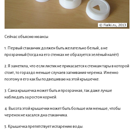
Сейчас объясню нюансы:
1. Первый стаканчик должен быть желательно белый, а не
прозрачный (тогда на его стенках не образуется зелёный налёт)
2. Я заметила, что если листик не прикасается к стенкам тары в которой
стоит, то гораздо меньше случаев загнивания черенка. Именно
поэтому я его как бы подвешиваю на этой крышечке.
3. Сама крышечка может быть и прозрачная, так даже лучше
наблюдать за ростом корней.
4. Высота этой крышечки может быть больше или меньше, чтобы
черенок не касался дна стаканчика.
5. Крышечка препятствует испарению воды.