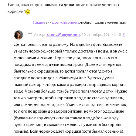
Елена, а как скоро появляются детки после посадки черенка с
корнями?
Войдите
или
зарегистрируйтесь
, чтобы отправлять комментарии
Автор:
Елена Микулинич
, 30 сентября, 2011 - 11:18
#
Детки появляются по разному. На одной из фото Вы можете
увидеть черенок, который я только достала из воды, и он уже с
меленькими детками. Через три дня, после того как я его
посадила в землю, детки пошли в рост. Даже если черенок
был только с корешками, то детки появляются где-то в
среднем через неделю. Максимум две. Здесь я думаю
главный фактор - это до какого размера я выращиваю корни в
воде. Чем они больше, тем быстрее появляются детки. Нужно
только смотреть, чтобы корешки в воде не стали подгнивать,
или сам черенок не подгнил. У меня если подгнивает черенок,
то я его подрезаю до здоровой ткани, немного подсушиваю
(буквально пару минут) и снова ставлю в воду (только воду
нужно заменить, и стаканчик сменить, ну или хотя бы хорошо
помыть). Если черенок даёт корешки (хотя бы малюсенькие),