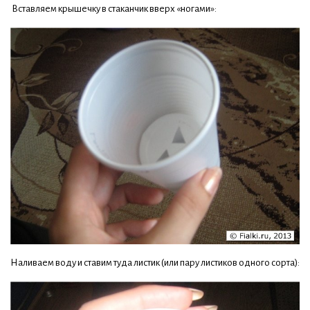
Вставляем крышечку в стаканчик вверх «ногами»:
Наливаем воду и ставим туда листик (или пару листиков одного сорта):