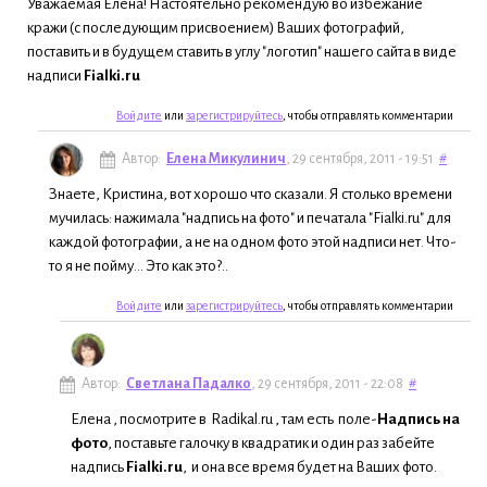
Уважаемая Елена! Настоятельно рекомендую во избежание
кражи (с последующим присвоением) Ваших фотографий,
поставить и в будущем ставить в углу "логотип" нашего сайта в виде
надписи
Fialki.ru
Войдите
или
зарегистрируйтесь
, чтобы отправлять комментарии
Автор:
Елена Микулинич
, 29 сентября, 2011 - 19:51
#
Знаете, Кристина, вот хорошо что сказали. Я столько времени
мучилась: нажимала "надпись на фото" и печатала "Fialki.ru" для
каждой фотографии, а не на одном фото этой надписи нет. Что-
то я не пойму... Это как это?..
Войдите
или
зарегистрируйтесь
, чтобы отправлять комментарии
Автор:
Светлана Падалко
, 29 сентября, 2011 - 22:08
#
Елена , посмотрите в Radikal.ru , там есть поле-
Надпись на
фото
, поставьте галочку в квадратик и один раз забейте
надпись
Fialki.ru
, и она все время будет на Ваших фото.