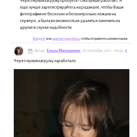
Через мультизагрузку пробуете? Она лучше работает. А
еще лучше зарегистрируйтесь на радикале, чтобы Ваши
фотографии не бесхозно и бесконтрольно лежали на
сервере, а была возможность их удалить и заменить на
другие в случае надобности.
Войдите
или
зарегистрируйтесь
, чтобы отправлять комментарии
Автор:
Елена Микулинич
, 30 сентября, 2011 - 18:44
#
Через мультизагрузку заработало