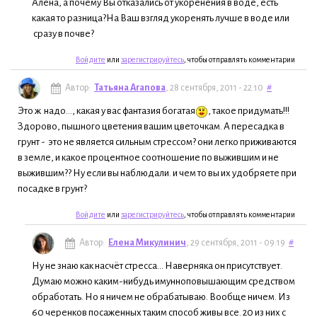
Алёна, а почему Вы отказались от укоренения в воде, есть
какая то разница?На Ваш взгляд укоренять лучше в воде или
сразу в почве?
Войдите
или
зарегистрируйтесь
, чтобы отправлять комментарии
Автор:
Татьяна Агапова
, 28 сентября, 2011 - 22:10
#
Это ж надо..., какая у вас фантазия богатая
, такое придумать!!!
Здорово, пышного цветения вашим цветочкам. А пересадка в
грунт - это не является сильным стрессом? они легко приживаются
в земле, и какое процентное соотношение по выжившим и не
выжившим?? Ну если вы наблюдали. и чем то вы их удобряете при
посадке в грунт?
Войдите
или
зарегистрируйтесь
, чтобы отправлять комментарии
Автор:
Елена Микулинич
, 29 сентября, 2011 - 09:19
#
Ну не знаю как насчёт стресса... Наверняка он присутствует.
Думаю можно каким-нибудь имунноповышающим средством
обработать. Но я ничем не обрабатываю. Вообще ничем. Из
60 черенков посаженных таким способ живы все. 20 из них с