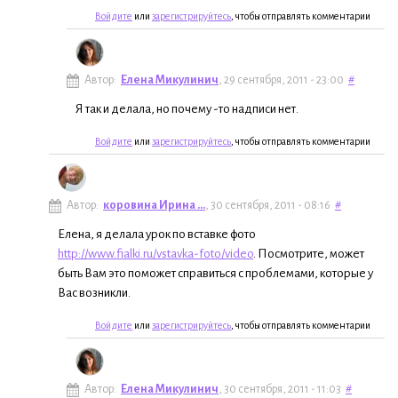
Войдите
или
зарегистрируйтесь
, чтобы отправлять комментарии
Автор:
Елена Микулинич
, 29 сентября, 2011 - 23:00
#
Я так и делала, но почему -то надписи нет.
Войдите
или
зарегистрируйтесь
, чтобы отправлять комментарии
Автор:
коровина Ирина ...
, 30 сентября, 2011 - 08:16
#
Елена, я делала урок по вставке фото
http://www.fialki.ru/vstavka-foto/video
. Посмотрите, может
быть Вам это поможет справиться с проблемами, которые у
Вас возникли.
Войдите
или
зарегистрируйтесь
, чтобы отправлять комментарии
Автор:
Елена Микулинич
, 30 сентября, 2011 - 11:03
#