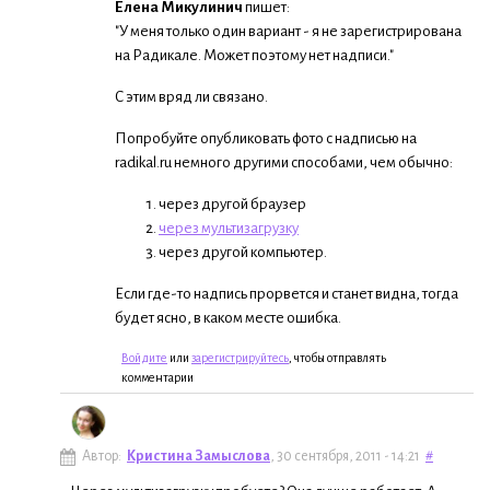
Елена Микулинич
пишет:
"У меня только один вариант - я не зарегистрирована
на Радикале. Может поэтому нет надписи."
С этим вряд ли связано.
Попробуйте опубликовать фото с надписью на
radikal.ru немного другими способами, чем обычно:
через другой браузер
через мультизагрузку
через другой компьютер.
Если где-то надпись прорвется и станет видна, тогда
будет ясно, в каком месте ошибка.
Войдите
или
зарегистрируйтесь
, чтобы отправлять
комментарии
Автор:
Кристина Замыслова
, 30 сентября, 2011 - 14:21
#