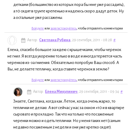
детками (большинство из которых пора бы мне уже рассадить),
а 10 сидят в грунте крепенько и надеюсь скоро дадут деток. Ну
а остальные уже рассажены.
Войдите
или
зарегистрируйтесь
, чтобы отправлять комментарии
Автор:
Светлана Рубина
, 29 сентября, 2011 - 08:28
#
Елена, спасибо большое за идею с крышечками, чтобы черенок
не гнил. Я всегда укореняю только в воде и иногда теряется часть
черенков из-за гниения. Обязательно попробую Ваш способ. А
Вы, не делаете тепличку, когда ставите черенок в землю?
Войдите
или
зарегистрируйтесь
, чтобы отправлять комментарии
Автор:
Елена Микулинич
, 29 сентября, 2011 - 09:34
#
Знаете, Светлана, когда как. Летом, когда очень жарко, то
теплички не делаю. А вот сейчас у нас за окном +10 и в квартире
сыровато и прохладно. Так что на только что посаженные
черенки можно и одеть теплички. Но у меня таких нет (самым
недавно посаженным 2 недели и они уже крепко сидят).