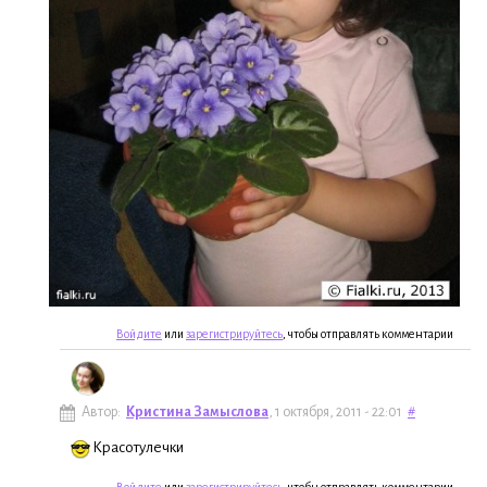
Войдите
или
зарегистрируйтесь
, чтобы отправлять комментарии
Автор:
Кристина Замыслова
, 1 октября, 2011 - 22:01
#
Красотулечки
Войдите
или
зарегистрируйтесь
, чтобы отправлять комментарии