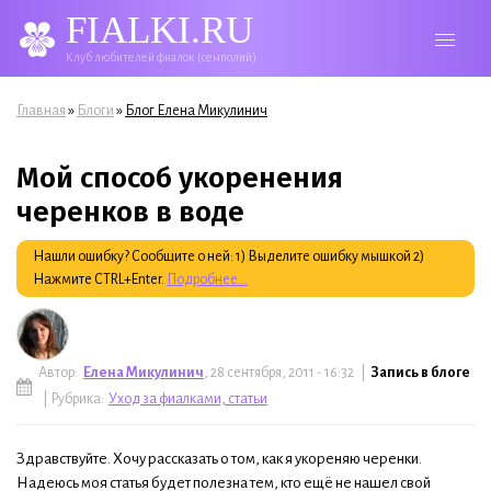
FIALKI.RU
Клуб любителей фиалок (сенполий)
Вы здесь
»
»
Главная
Блоги
Блог Елена Микулинич
Мой способ укоренения
черенков в воде
Нашли ошибку? Сообщите о ней: 1) Выделите ошибку мышкой 2)
Нажмите CTRL+Enter.
Подробнее...
Автор:
Елена Микулинич
, 28 сентября, 2011 - 16:32 |
Запись в блоге
| Рубрика:
Уход за фиалками, статьи
Здравствуйте. Хочу рассказать о том, как я укореняю черенки.
Надеюсь моя статья будет полезна тем, кто ещё не нашел свой