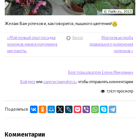
Желаю Вам успехов и, как говорится, пышного цветения!
« Мой первый опыт посадки
Вверх
Моя первая проба
черенков мини и полумини в
правильного укоренения
зип пакеты.
черенков »
Блог пользователя Елена Микулинич
Войдите
или
зарегистрируйтесь
, чтобы отправлять комментарии
17671 просмотр
Поделиться:
Комментарии