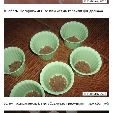
В небольшие горшочки я насыпаю мелкий керамзит для дренажа:
Затем насыпаю землю (землю Сад чудес + вермикулит + мох сфагнум):