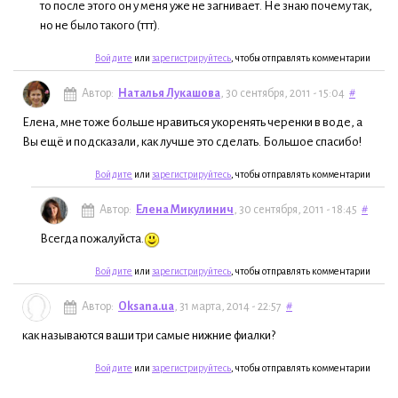
то после этого он у меня уже не загнивает. Не знаю почему так,
но не было такого (ттт).
Войдите
или
зарегистрируйтесь
, чтобы отправлять комментарии
Автор:
Наталья Лукашова
, 30 сентября, 2011 - 15:04
#
Елена, мне тоже больше нравиться укоренять черенки в воде, а
Вы ещё и подсказали, как лучше это сделать. Большое спасибо!
Войдите
или
зарегистрируйтесь
, чтобы отправлять комментарии
Автор:
Елена Микулинич
, 30 сентября, 2011 - 18:45
#
Всегда пожалуйста.
Войдите
или
зарегистрируйтесь
, чтобы отправлять комментарии
Автор:
Oksana.ua
, 31 марта, 2014 - 22:57
#
как называются ваши три самые нижние фиалки?
Войдите
или
зарегистрируйтесь
, чтобы отправлять комментарии