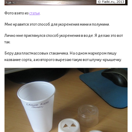
Фото взято из
статьи
.
Мне нравится этот способ для укоренения мини и полумини.
Лично мне приглянулся способ укоренения в воде. Я делаю это вот
так:
Беру два пластмассовых стаканчика. На одном маркером пишу
название сорта, а из второго вырезаю такую вот штучку-крышечку.