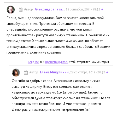
Автор:
Александра Тата...
, 28 сентября, 2011 - 18:52
#
Елена, очень здорово удалось Вам рассказать и показать свой
способ укоренения. Прочитала с большим интересом. В
очередной раз с сожалением осознала, что мои детки
проклевываются и растут в маленьких стаканчиках. Пожалела о их
тесном детстве. Хоть я и пытаюсь потом максимально обрезать
стенки у стаканчика и предоставить им больше свободы, с Вашими
горшочками стаканчик не сравнить.
Войдите
или
зарегистрируйтесь
, чтобы отправлять комментарии
Автор:
Елена Микулинич
, 28 сентября, 2011 - 20:52
#
Спасибо за добрые слова. А горшочки я использую 7 см в
высоту и 7 в ширину. Внизу 1см дренаж, да и землю я
недосыпаю до верха где-то 2см (а то и больше). Так что по
объёму земли думаю столько же сколько и в стаканчике. Но вот
по ширине места точно больше. И мне это тоже нравится.
Детки растут такие жирненькие :) и крепенькие (ттт).