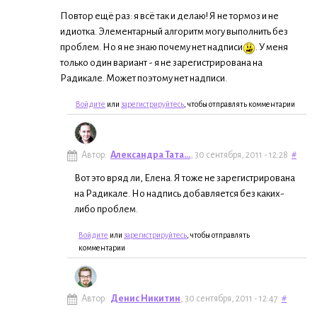
Повтор ещё раз: я всё так и делаю! Я не тормоз и не
идиотка. Элементарный алгоритм могу выполнить без
проблем. Но я не знаю почему нет надписи
. У меня
только один вариант - я не зарегистрирована на
Радикале. Может поэтому нет надписи.
Войдите
или
зарегистрируйтесь
, чтобы отправлять комментарии
Автор:
Александра Тата...
, 30 сентября, 2011 - 12:28
#
Вот это вряд ли, Елена. Я тоже не зарегистрирована
на Радикале. Но надпись добавляется без каких-
либо проблем.
Войдите
или
зарегистрируйтесь
, чтобы отправлять
комментарии
Автор:
Денис Никитин
, 30 сентября, 2011 - 12:47
#