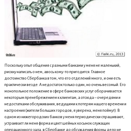
Поскольку опыт общения с разными банками у меня не маленький,
рискну написать о нем, авось кому-то пригодится. Главное
достоинство Сбербанка в том, что его отделений много, и они есть
практически везде. А недостаток только один, но очень весомый. Его
монопольное положение в сфере банковских услуг оборачивается
некоторым пренебрежением к клиентам, а отсюда – очередями и
недостатками обслуживания, ведущими к потерям нашего времени и
настроения (жители больших городов, я уверена, меня поймут). В
одном из нижегородских банков у меня периодически спрашивают,
устраивает ли меня форма и цвет шейных косынок служащих
операционного зала, в Сбербанке до обсуждения формы дело не