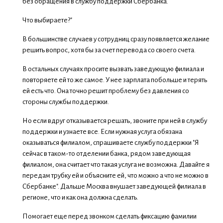
без обращения в службу поддержки Сбербанка.
Что выбираете?"
В большинстве случаев у сотрудниц сразу появляется желание
решить вопрос, хотя бы за счет перевода со своего счета.
В остальных случаях просите вызвать заведующую филиала и
повторяете ей то же самое. У нее зарплата побольше и терять
ей есть что. Она точно решит проблему без давления со
стороны службы поддержки.
Но если вдруг отказывается решать, звоните при ней в службу
поддержки и узнаете все. Если нужная услуга обязана
оказываться филиалом, спрашиваете службу поддержки "Я
сейчас в таком-то отделении банка, рядом заведующая
филиалом, она считает что такая услуга не возможна. Давайте я
передам трубку ей и объясните ей, что можно а что не можно в
Сбербанке". Дальше Москва внушает заведующей филиала в
регионе, что и как она должна сделать.
Помогает еще перед звонком сделать фиксацию фамилии