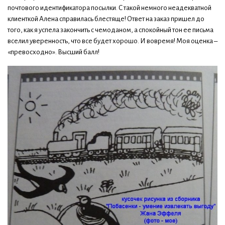
почтового идентификатора посылки. С такой немного неадекватной
клиенткой Алена справилась блестяще! Ответ на заказ пришел до
того, как я успела закончить с чемоданом, а спокойный тон ее письма
вселил уверенность, что все будет хорошо. И вовремя! Моя оценка –
«превосходно». Высший балл!