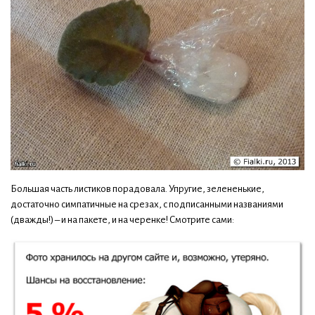
Большая часть листиков порадовала. Упругие, зелененькие,
достаточно симпатичные на срезах, с подписанными названиями
(дважды!) – и на пакете, и на черенке! Смотрите сами: