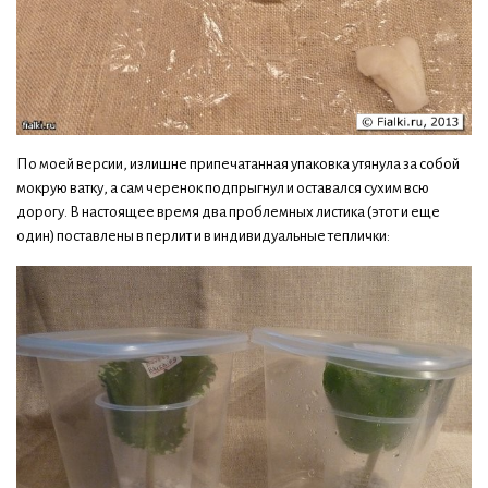
По моей версии, излишне припечатанная упаковка утянула за собой
мокрую ватку, а сам черенок подпрыгнул и оставался сухим всю
дорогу. В настоящее время два проблемных листика (этот и еще
один) поставлены в перлит и в индивидуальные теплички: