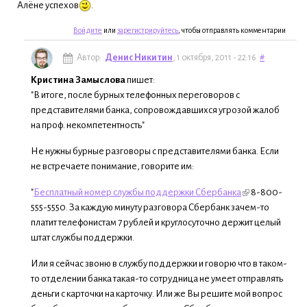
Алёне успехов
.
Войдите
или
зарегистрируйтесь
, чтобы отправлять комментарии
Автор:
Денис Никитин
, 1 октября, 2011 - 22:16
#
Кристина Замыслова
пишет:
"В итоге, после бурных телефонных переговоров с
представителями банка, сопровождавшихся угрозой жалоб
на проф. некомпетентность"
Не нужны бурные разговоры с представителями банка. Если
не встречаете понимание, говорите им:
"
Бесплатный номер службы поддержки Сбербанка
8-800-
555-5550. За каждую минуту разговора Сбербанк зачем-то
платит телефонистам 7 рублей и круглосуточно держит целый
штат службы поддержки.
Или я сейчас звоню в службу поддержки и говорю что в таком-
то отделении банка такая-то сотрудница не умеет отправлять
деньги с карточки на карточку. Или же Вы решите мой вопрос