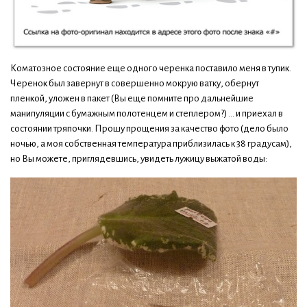
Коматозное состояние еще одного черенка поставило меня в тупик.
Черенок был завернут в совершенно мокрую ватку, обернут
пленкой, уложен в пакет (Вы еще помните про дальнейшие
манипуляции с бумажным полотенцем и степлером?) … и приехал в
состоянии тряпочки. Прошу прощения за качество фото (дело было
ночью, а моя собственная температура приблизилась к 38 градусам),
но Вы можете, приглядевшись, увидеть лужицу выжатой воды: