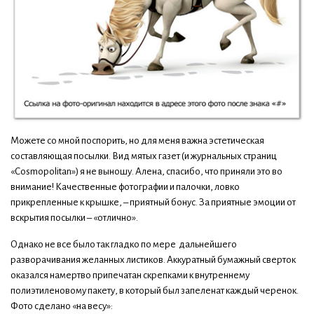
Можете со мной поспорить, но для меня важна эстетическая
составляющая посылки. Вид мятых газет (и журнальных страниц
«Cosmopolitаn») я не выношу. Алена, спасибо, что приняли это во
внимание! Качественные фотографии и палочки, ловко
прикрепленные к крышке, – приятный бонус. За приятные эмоции от
вскрытия посылки – «отлично».
Однако не все было так гладко по мере дальнейшего
разворачивания желанных листиков. Аккуратный бумажный сверток
оказался намертво припечатан скрепками к внутреннему
полиэтиленовому пакету, в который был запеленат каждый черенок.
Фото сделано «на весу»: