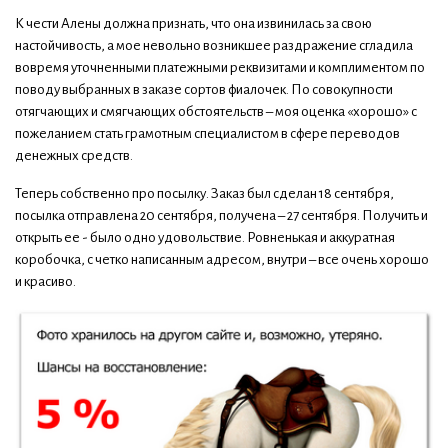
К чести Алены должна признать, что она извинилась за свою
настойчивость, а мое невольно возникшее раздражение сгладила
вовремя уточненными платежными реквизитами и комплиментом по
поводу выбранных в заказе сортов фиалочек. По совокупности
отягчающих и смягчающих обстоятельств – моя оценка «хорошо» с
пожеланием стать грамотным специалистом в сфере переводов
денежных средств.
Теперь собственно про посылку. Заказ был сделан 18 сентября,
посылка отправлена 20 сентября, получена – 27 сентября. Получить и
открыть ее - было одно удовольствие. Ровненькая и аккуратная
коробочка, с четко написанным адресом, внутри – все очень хорошо
и красиво.