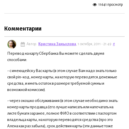
11641 просмотр
Комментарии
Автор:
Кристина Замыслова
, 1 октября, 2011 - 21:49
#
Перевод на карту Сбербанка Вы можете сделать двумя
способами:
- с имеющейся у Вас карты (в этом случае Вам надо знать только
свой pin-код, номер карты, на которую переводятся денежные
средства, и иметь остаток в размере требуемой суммы и
возможной комиссии).
- через окошко обслуживания (в этом случае необходимо знать:
номер карты продавца (его лучше написать или напечатать на
листе бумаги заранее, полное ФИО в соответствии с паспортом
владельца карты, на которую переводятся средства (про это
Алена как раз забыла), срок действия карты (эти данные тоже