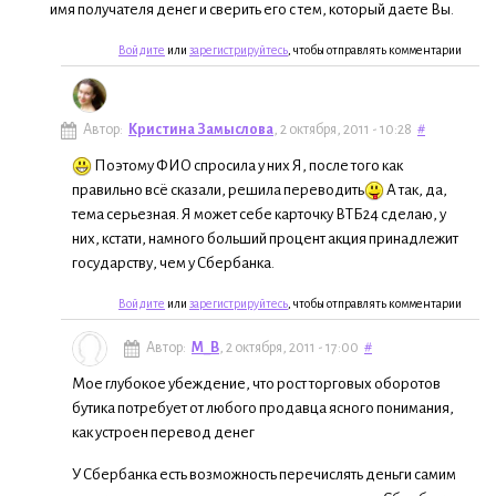
имя получателя денег и сверить его с тем, который даете Вы.
Войдите
или
зарегистрируйтесь
, чтобы отправлять комментарии
Автор:
Кристина Замыслова
, 2 октября, 2011 - 10:28
#
Поэтому ФИО спросила у них Я, после того как
правильно всё сказали, решила переводить
А так, да,
тема серьезная. Я может себе карточку ВТБ24 сделаю, у
них, кстати, намного больший процент акция принадлежит
государству, чем у Сбербанка.
Войдите
или
зарегистрируйтесь
, чтобы отправлять комментарии
Автор:
М_В
, 2 октября, 2011 - 17:00
#
Мое глубокое убеждение, что рост торговых оборотов
бутика потребует от любого продавца ясного понимания,
как устроен перевод денег
У Сбербанка есть возможность перечислять деньги самим