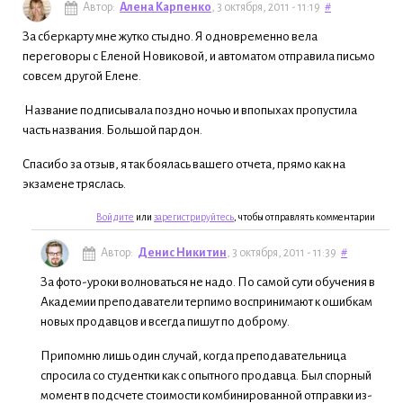
Автор:
Алена Карпенко
, 3 октября, 2011 - 11:19
#
За сберкарту мне жутко стыдно. Я одновременно вела
переговоры с Еленой Новиковой, и автоматом отправила письмо
совсем другой Елене.
Название подписывала поздно ночью и впопыхах пропустила
часть названия. Большой пардон.
Спасибо за отзыв, я так боялась вашего отчета, прямо как на
экзамене тряслась.
Войдите
или
зарегистрируйтесь
, чтобы отправлять комментарии
Автор:
Денис Никитин
, 3 октября, 2011 - 11:39
#
За фото-уроки волноваться не надо. По самой сути обучения в
Академии преподаватели терпимо воспринимают к ошибкам
новых продавцов и всегда пишут по доброму.
Припомню лишь один случай, когда преподавательница
спросила со студентки как с опытного продавца. Был спорный
момент в подсчете стоимости комбинированной отправки из-