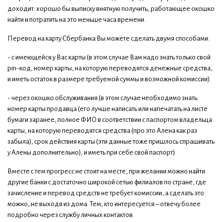
доходит: хорошо бы выписку внятную получить, работающее окошко
найти и потратить на это меньше часа времени.
Перевод на карту Сбербанка Вы можете сделать двумя способами:
- с имеющейся у Вас карты (в этом случае Вам надо знать только свой
pin-код, номер карты, на которую переводятся денежные средства,
и иметь остаток в размере требуемой суммы и возможной комиссии).
- через окошко обслуживания (в этом случае необходимо знать:
номер карты продавца (его лучше написать или напечатать на листе
бумаги заранее, полное ФИО в соответствии с паспортом владельца
карты, на которую переводятся средства (про это Алена как раз
забыла), срок действия карты (эти данные тоже пришлось спрашивать
у Алены дополнительно), и иметь при себе свой паспорт).
Вместе с тем прогресс не стоит на месте, при желании можно найти
другие банки с достаточно широкой сетью филиалов по стране, где
зачисление и перевод средств не требует комиссии, а сделать это
можно, не выходя из дома. Тем, кто интересуется – отвечу более
подробно через службу личных контактов.