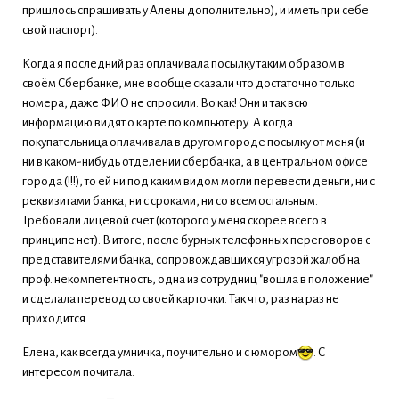
пришлось спрашивать у Алены дополнительно), и иметь при себе
свой паспорт).
Когда я последний раз оплачивала посылку таким образом в
своём Сбербанке, мне вообще сказали что достаточно только
номера, даже ФИО не спросили. Во как! Они и так всю
информацию видят о карте по компьютеру. А когда
покупательница оплачивала в другом городе посылку от меня (и
ни в каком-нибудь отделении сбербанка, а в центральном офисе
города (!!!), то ей ни под каким видом могли перевести деньги, ни с
реквизитами банка, ни с сроками, ни со всем остальным.
Требовали лицевой счёт (которого у меня скорее всего в
принципе нет). В итоге, после бурных телефонных переговоров с
представителями банка, сопровождавшихся угрозой жалоб на
проф. некомпетентность, одна из сотрудниц "вошла в положение"
и сделала перевод со своей карточки. Так что, раз на раз не
приходится.
Елена, как всегда умничка, поучительно и с юмором
. С
интересом почитала.