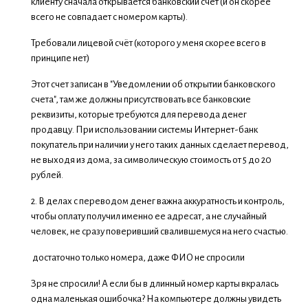
клиенту сначала открывается банковский счет (и он скорее
всего не совпадает с номером карты).
Требовали лицевой счёт (которого у меня скорее всего в
принципе нет)
Этот счет записан в "Уведомлении об открытии банковского
счета", там же должны присутствовать все банковские
реквизиты, которые требуются для перевода денег
продавцу. При использовании системы Интернет-банк
покупатель при наличии у него таких данных сделает перевод,
не выходя из дома, за символическую стоимость от 5 до 20
рублей.
2. В делах с переводом денег важна аккуратность и контроль,
чтобы оплату получил именно ее адресат, а не случайный
человек, не сразу поверивший свалившемуся на него счастью.
достаточно только номера, даже ФИО не спросили
Зря не спросили! А если бы в длинный номер карты вкралась
одна маленькая ошибочка? На компьютере должны увидеть