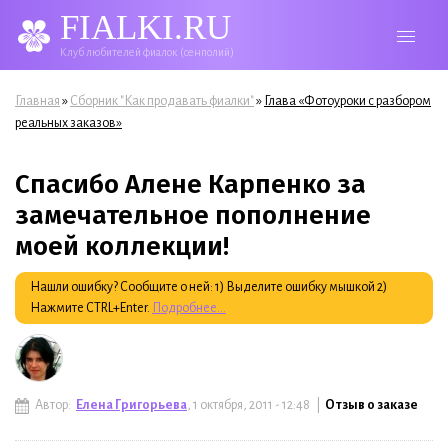
FIALKI.RU
Клуб любителей фиалок (сенполий)
Вы здесь
»
»
Главная
Сборник "Как продавать фиалки"
Глава «Фотоуроки с разбором
реальных заказов»
Спасибо Алене Карпенко за
замечательное пополнение
моей коллекции!
Нашли ошибку? Сообщите о ней: 1) Выделите ошибку мышкой 2)
Нажмите CTRL+Enter.
Подробнее...
Автор:
Елена Григорьева
, 1 октября, 2011 - 12:48 |
Отзыв о заказе