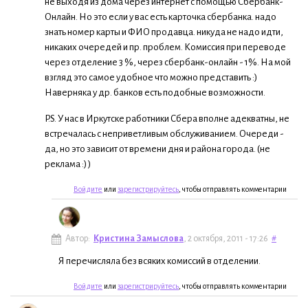
не выходя из дома через интернет с помощью Сбербанк-
Онлайн. Но это если у вас есть карточка сбербанка. надо
знать номер карты и ФИО продавца. никуда не надо идти,
никаких очередей и пр. проблем. Комиссия при переводе
через отделение 3 %, через сбербанк-онлайн - 1%. На мой
взгляд это самое удобное что можно представить :)
Наверняка у др. банков есть подобные возможности.
P.S. У нас в Иркутске работники Сбера вполне адекватны, не
встречалась с неприветливым обслуживанием. Очереди -
да, но это зависит от времени дня и района города. (не
реклама :) )
Войдите
или
зарегистрируйтесь
, чтобы отправлять комментарии
Автор:
Кристина Замыслова
, 2 октября, 2011 - 17:26
#
Я перечисляла без всяких комиссий в отделении.
Войдите
или
зарегистрируйтесь
, чтобы отправлять комментарии