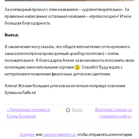
За очевидный прокол с этим названием – «удовлетворительно». За
правильно написанные остальные названия – «превосходно»! И моя
большая благодарность.
Вывод:
В заключение могу сказать, что общее впечатление от полученного
заказа (несмотря на проведенный «разбор полетов») – очень
положительное. Я благодарна Алене за возможность пополнить свою
коллекцию замечательными сортами
. Спасибо! Буду ждать с
нетерпением появления фиалочных деток и их цветения.
Алена! Желаю больших успехов на нелегком поприще освоения
бутика на fialki.ru!
« Прекрасные черенки от
Вверх
Фотоурок о заказе со
Елены Бетанели
стороннего сайта »
Войдите
или
зарегистрируйтесь
, чтобы отправлять комментарии