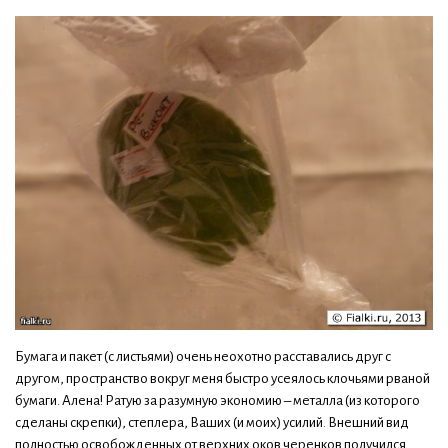
Бумага и пакет (с листьями) очень неохотно расставались друг с
другом, пространство вокруг меня быстро усеялось клочьями рваной
бумаги. Алена! Ратую за разумную экономию – металла (из которого
сделаны скрепки), степлера, Ваших (и моих) усилий. Внешний вид
полностью освобожденных от верхних оков черенков получился