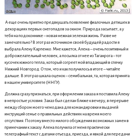
А еще очень приятно предвкушать появление фиалочных детишек в
декорациях первых снегопадов за окном. Природа засыпает, а у
тебя на подоконнике – новая нежная зеленая жизнь. Разве не
замечательно? В этот раз источником своей будущей радости я
выбрала Алену Карпенко. Мне кажется, Алена – очень позитивный и
доброжелательный человек, а посылка от нее из Таганрога – тот
кусочек южного тепла, который согреет мой впадающий в спячку
Нижний Новгород. О том, что и как получилось в итоге – читайте
дальше. В этот раз шкала оценок – семибальная, та, которая принята
в нашем университете (ННГУ).
Должна сразу признаться, при оформлении заказа я поставила Алену
в непростые условия. Заказ был сделан ближе к вечеру, в перерыве
между сбором моего чемодана для командировки и выдачей
инструкций семье о правильных действиях на время моего
отсутствия. Поэтому вместо милого обсуждения возможных замен в
примечании к заказу Алена получила от меня практически
телеграфный текст с датами отъезда, приезда, и явкой для передачи