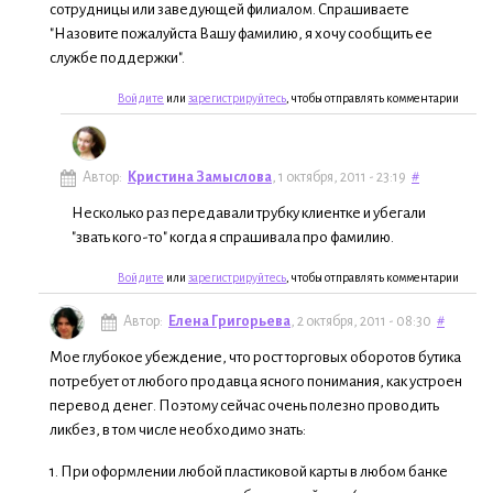
сотрудницы или заведующей филиалом. Спрашиваете
"Назовите пожалуйста Вашу фамилию, я хочу сообщить ее
службе поддержки".
Войдите
или
зарегистрируйтесь
, чтобы отправлять комментарии
Автор:
Кристина Замыслова
, 1 октября, 2011 - 23:19
#
Несколько раз передавали трубку клиентке и убегали
"звать кого-то" когда я спрашивала про фамилию.
Войдите
или
зарегистрируйтесь
, чтобы отправлять комментарии
Автор:
Елена Григорьева
, 2 октября, 2011 - 08:30
#
Мое глубокое убеждение, что рост торговых оборотов бутика
потребует от любого продавца ясного понимания, как устроен
перевод денег. Поэтому сейчас очень полезно проводить
ликбез, в том числе необходимо знать:
1. При оформлении любой пластиковой карты в любом банке