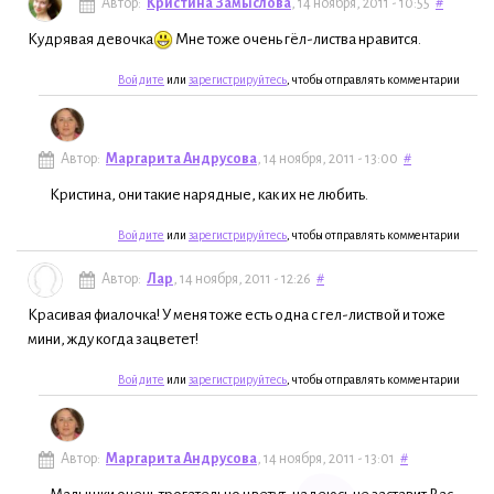
Автор:
Кристина Замыслова
, 14 ноября, 2011 - 10:55
#
Кудрявая девочка
Мне тоже очень гёл-листва нравится.
Войдите
или
зарегистрируйтесь
, чтобы отправлять комментарии
Автор:
Маргарита Андрусова
, 14 ноября, 2011 - 13:00
#
Кристина, они такие нарядные, как их не любить.
Войдите
или
зарегистрируйтесь
, чтобы отправлять комментарии
Автор:
Лар
, 14 ноября, 2011 - 12:26
#
Красивая фиалочка! У меня тоже есть одна с гел-листвой и тоже
мини, жду когда зацветет!
Войдите
или
зарегистрируйтесь
, чтобы отправлять комментарии
Автор:
Маргарита Андрусова
, 14 ноября, 2011 - 13:01
#