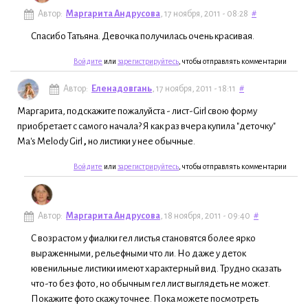
Автор:
Маргарита Андрусова
, 17 ноября, 2011 - 08:28
#
Спасибо Татьяна. Девочка получилась очень красивая.
Войдите
или
зарегистрируйтесь
, чтобы отправлять комментарии
Автор:
Еленадовгань
, 17 ноября, 2011 - 18:11
#
Маргарита, подскажите пожалуйста - лист-Girl свою форму
приобретает с самого начала? Я как раз вчера купила "деточку"
Ma's Melody Girl
,
но листики у нее обычные.
Войдите
или
зарегистрируйтесь
, чтобы отправлять комментарии
Автор:
Маргарита Андрусова
, 18 ноября, 2011 - 09:40
#
С возрастом у фиалки гел листья становятся более ярко
выраженными, рельефными что ли. Но даже у деток
ювенильные листики имеют характерный вид. Трудно сказать
что-то без фото, но обычным гел лист выглядеть не может.
Покажите фото скажу точнее. Пока можете посмотреть