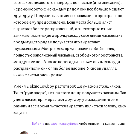
сорта, хоть немного, от природы волнистые (и по описанию),
черенки короткие и с каждым рядом они все больше мешают
друг другу. Получается, что листик занимает то пространство,
которое ему предоставлено. Если места больше и лист
вырастает более расправленный, а в некоторые из них
занимают маленькую дырочку между соседними листьями из
предыдущего ряда и получается что вырастают
скукоженными. Моя розетка представляет собой шарик,
полностью заполненный листьями, свободного пространства
между ними нет. А после пересадки листьям опять есть куда
расправиться и они опять более плоские. Я своей удаляла
нижние листья очень редко.
У меня Elektric Cowboy растет вообще ужасной страшилкой.
Тянет "руки вверх", а из-за этого центр получается зажатым. Так
у него листья, прям врастают друг другу в складочки что не
разнять и все время пытается вырастить из листьев голову, как у
капусты.
Войдите
или
зарегистрируйтесь
, чтобы отправлять комментарии