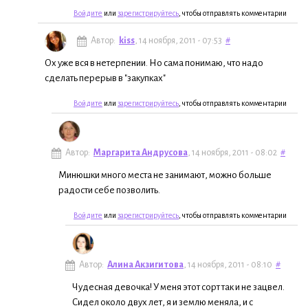
Войдите
или
зарегистрируйтесь
, чтобы отправлять комментарии
Автор:
kiss
, 14 ноября, 2011 - 07:53
#
Ох уже вся в нетерпении. Но сама понимаю, что надо
сделать перерыв в "закупках"
Войдите
или
зарегистрируйтесь
, чтобы отправлять комментарии
Автор:
Маргарита Андрусова
, 14 ноября, 2011 - 08:02
#
Минюшки много места не занимают, можно больше
радости себе позволить.
Войдите
или
зарегистрируйтесь
, чтобы отправлять комментарии
Автор:
Алина Акзигитова
, 14 ноября, 2011 - 08:10
#
Чудесная девочка! У меня этот сорт так и не зацвел.
Сидел около двух лет, я и землю меняла, и с