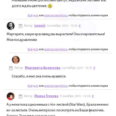
Малышки очень трогательно цветут, надеюсь не заставит Вас
долго ждать цветения.
Войдите
или
зарегистрируйтесь
, чтобы отправлять комментарии
Автор:
Lemiel
, 14 ноября, 2011 - 15:22
#
Маргарита, какую красавицу вы вырастили! Она очаровательна!
Мои поздравления.
Войдите
или
зарегистрируйтесь
, чтобы отправлять комментарии
Автор:
Маргарита Андрусова
, 14 ноября, 2011 - 15:31
#
Спасибо, и мне она очень нравится.
Войдите
или
зарегистрируйтесь
, чтобы отправлять комментарии
Автор:
Ирина Тучкова
, 15 ноября, 2011 - 13:02
#
А у меня пока одна минька с гёл-листвой (Star Wars), брала именно
из-за листьев. Очень интересно посмотреть на Ваши фиалочки,
Лариса. Трогательная малышка.