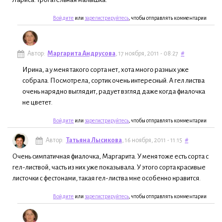
Войдите
или
зарегистрируйтесь
, чтобы отправлять комментарии
Автор:
Маргарита Андрусова
, 17 ноября, 2011 - 08:27
#
Ирина, а у меня такого сорта нет, хота много разных уже
собрала. Посмотрела, сортик очень интересный. А гел листва
очень нарядно выглядит, радует взгляд даже когда фиалочка
не цветет.
Войдите
или
зарегистрируйтесь
, чтобы отправлять комментарии
Автор:
Татьяна Лысикова
, 16 ноября, 2011 - 11:15
#
Очень симпатичная фиалочка, Маргарита. У меня тоже есть сорта с
гел-листвой, часть из них уже показывала. У этого сорта красивые
листочки с фестонами, такая гел-листва мне особенно нравится.
Войдите
или
зарегистрируйтесь
, чтобы отправлять комментарии