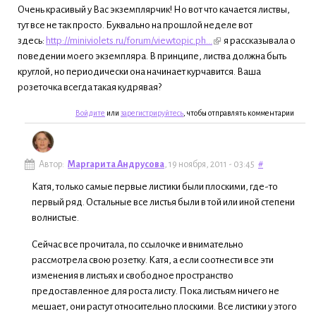
Очень красивый у Вас экземплярчик! Но вот что качается листвы,
тут все не так просто. Буквально на прошлой неделе вот
здесь:
http://miniviolets.ru/forum/viewtopic.ph...
я рассказывала о
поведении моего экземпляра. В принципе, листва должна быть
круглой, но периодически она начинает курчавится. Ваша
розеточка всегда такая кудрявая?
Войдите
или
зарегистрируйтесь
, чтобы отправлять комментарии
Автор:
Маргарита Андрусова
, 19 ноября, 2011 - 03:45
#
Катя, только самые первые листики были плоскими, где-то
первый ряд. Остальные все листья были в той или иной степени
волнистые.
Сейчас все прочитала, по ссылочке и внимательно
рассмотрела свою розетку. Катя, а если соотнести все эти
изменения в листьях и свободное пространство
предоставленное для роста листу. Пока листьям ничего не
мешает, они растут относительно плоскими. Все листики у этого