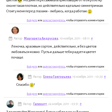
цветов
. На днях пересаживала приехавшую от тебя розетку:
она не такая плотная, но действительно идеально симметричная.
Стоит у меня перед глазами - любуюсь, когда работаю
.
Войдите
или
зарегистрируйтесь
, чтобы отправлять комментарии
Автор:
Маргарита Андрусова
, 19 ноября, 2011 - 08:11
#
Леночка, красивым сортом, действительно, и без цветов
любоваться можно. Пусть и дальше тебя радует и цветет
почаще.
Войдите
или
зарегистрируйтесь
, чтобы отправлять комментарии
Автор:
Елена Григорьева
, 19 ноября, 2011 - 10:29
#
Спасибо
!
Войдите
или
зарегистрируйтесь
, чтобы отправлять комментарии
Автор:
Галина77
, 24 ноября, 2011 - 03:51
#
Здравствуйте Маргарита! Давно наблюдаю за Вашими