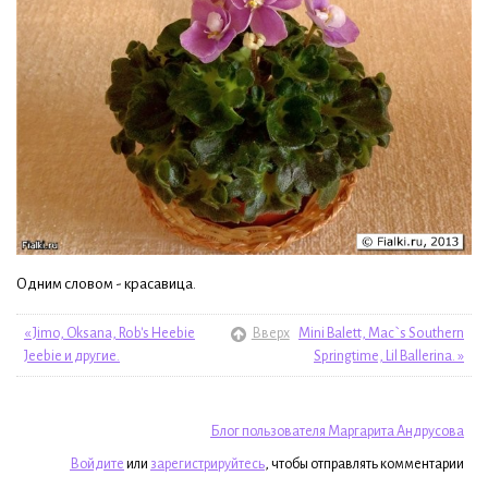
Одним словом - красавица.
« Jimo, Oksana, Rob's Heebie
Вверх
Mini Balett, Mac`s Southern
Jeebie и другие.
Springtime, Lil Ballerina. »
Блог пользователя Маргарита Андрусова
Войдите
или
зарегистрируйтесь
, чтобы отправлять комментарии