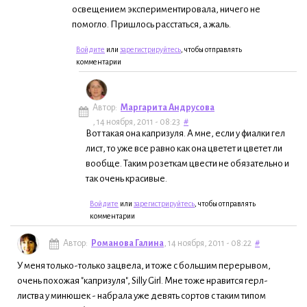
освещением экспериментировала, ничего не
помогло. Пришлось расстаться, а жаль.
Войдите
или
зарегистрируйтесь
, чтобы отправлять
комментарии
Автор:
Маргарита Андрусова
, 14 ноября, 2011 - 08:23
#
Вот такая она капризуля. А мне, если у фиалки гел
лист, то уже все равно как она цветет и цветет ли
вообще. Таким розеткам цвести не обязательно и
так очень красивые.
Войдите
или
зарегистрируйтесь
, чтобы отправлять
комментарии
Автор:
Романова Галина
, 14 ноября, 2011 - 08:22
#
У меня только-только зацвела, и тоже с большим перерывом,
очень похожая "капризуля", Silly Girl. Мне тоже нравится герл-
листва у минюшек - набрала уже девять сортов с таким типом