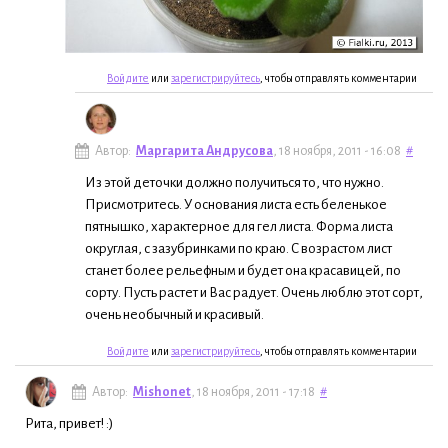
Войдите
или
зарегистрируйтесь
, чтобы отправлять комментарии
Автор:
Маргарита Андрусова
, 18 ноября, 2011 - 16:08
#
Из этой деточки должно получиться то, что нужно.
Присмотритесь. У основания листа есть беленькое
пятнышко, характерное для гел листа. Форма листа
округлая, с зазубринками по краю. С возрастом лист
станет более рельефным и будет она красавицей, по
сорту. Пусть растет и Вас радует. Очень люблю этот сорт,
очень необычный и красивый.
Войдите
или
зарегистрируйтесь
, чтобы отправлять комментарии
Автор:
Mishonet
, 18 ноября, 2011 - 17:18
#
Рита, привет! :)