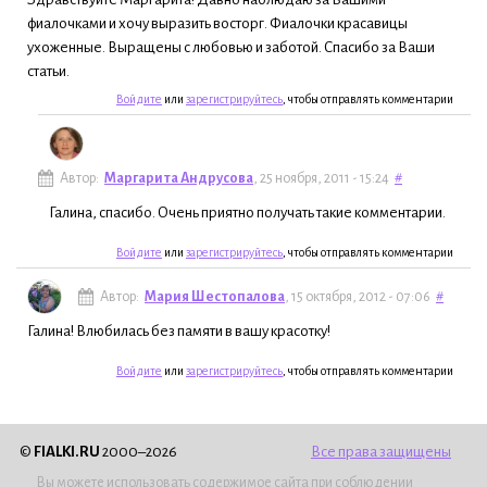
фиалочками и хочу выразить восторг. Фиалочки красавицы
ухоженные. Выращены с любовью и заботой. Спасибо за Ваши
статьи.
Войдите
или
зарегистрируйтесь
, чтобы отправлять комментарии
Автор:
Маргарита Андрусова
, 25 ноября, 2011 - 15:24
#
Галина, спасибо. Очень приятно получать такие комментарии.
Войдите
или
зарегистрируйтесь
, чтобы отправлять комментарии
Автор:
Мария Шестопалова
, 15 октября, 2012 - 07:06
#
Галина! Влюбилась без памяти в вашу красотку!
Войдите
или
зарегистрируйтесь
, чтобы отправлять комментарии
©
FIALKI.RU
2000–2026
Все права защищены
Вы можете использовать содержимое сайта при соблюдении