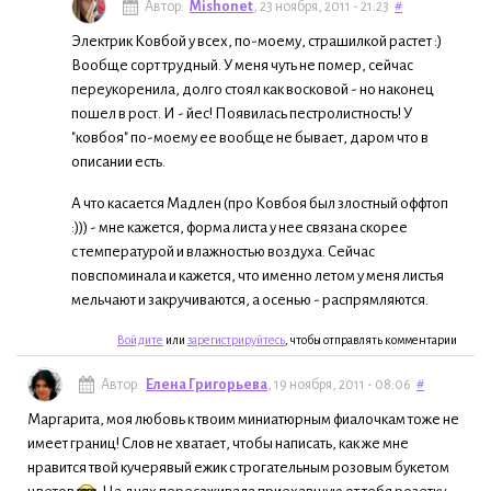
Автор:
Mishonet
, 23 ноября, 2011 - 21:23
#
Электрик Ковбой у всех, по-моему, страшилкой растет :)
Вообще сорт трудный. У меня чуть не помер, сейчас
переукоренила, долго стоял как восковой - но наконец
пошел в рост. И - йес! Появилась пестролистность! У
"ковбоя" по-моему ее вообще не бывает, даром что в
описании есть.
А что касается Мадлен (про Ковбоя был злостный оффтоп
:))) - мне кажется, форма листа у нее связана скорее
с температурой и влажностью воздуха. Сейчас
повспоминала и кажется, что именно летом у меня листья
мельчают и закручиваются, а осенью - распрямляются.
Войдите
или
зарегистрируйтесь
, чтобы отправлять комментарии
Автор:
Елена Григорьева
, 19 ноября, 2011 - 08:06
#
Маргарита, моя любовь к твоим миниатюрным фиалочкам тоже не
имеет границ! Слов не хватает, чтобы написать, как же мне
нравится твой кучерявый ежик с трогательным розовым букетом