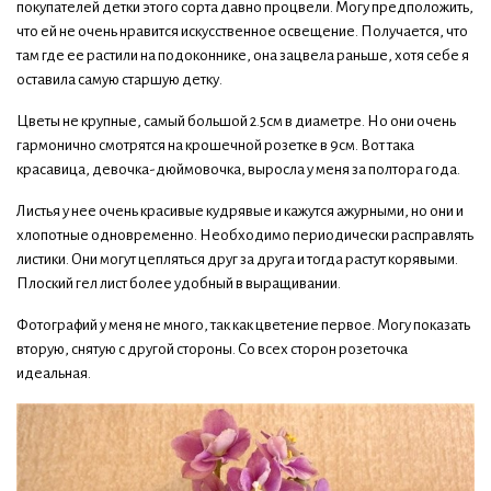
покупателей детки этого сорта давно процвели. Могу предположить,
что ей не очень нравится искусственное освещение. Получается, что
там где ее растили на подоконнике, она зацвела раньше, хотя себе я
оставила самую старшую детку.
Цветы не крупные, самый большой 2.5см в диаметре. Но они очень
гармонично смотрятся на крошечной розетке в 9см. Вот така
красавица, девочка-дюймовочка, выросла у меня за полтора года.
Листья у нее очень красивые кудрявые и кажутся ажурными, но они и
хлопотные одновременно. Необходимо периодически расправлять
листики. Они могут цепляться друг за друга и тогда растут корявыми.
Плоский гел лист более удобный в выращивании.
Фотографий у меня не много, так как цветение первое. Могу показать
вторую, снятую с другой стороны. Со всех сторон розеточка
идеальная.