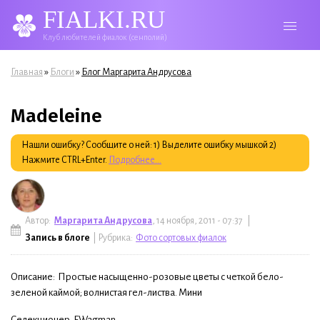
FIALKI.RU
Клуб любителей фиалок (сенполий)
Вы здесь
»
»
Главная
Блоги
Блог Маргарита Андрусова
Madeleine
Нашли ошибку? Сообщите о ней: 1) Выделите ошибку мышкой 2)
Нажмите CTRL+Enter.
Подробнее...
Автор:
Маргарита Андрусова
, 14 ноября, 2011 - 07:37 |
Запись в блоге
| Рубрика:
Фото сортовых фиалок
Описание: Простые насыщенно-розовые цветы с четкой бело-
зеленой каймой; волнистая гел-листва. Мини
Селекционер. F.Wagman