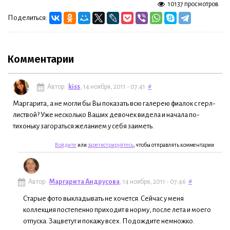
10137 просмотров
Поделиться:
Комментарии
Автор:
kiss
, 14 ноября, 2011 - 07:41
#
Маргарита, а не могли бы Вы показать всю галерею фиалок с герл-
листвой? Уже несколько Ваших девочек видела и начала по-
тихоньку загораться желанием у себя заиметь.
Войдите
или
зарегистрируйтесь
, чтобы отправлять комментарии
Автор:
Маргарита Андрусова
, 14 ноября, 2011 - 07:46
#
Старые фото выкладывать не хочется. Сейчас у меня
коллекция постепенно приходит в норму, после лета и моего
отпуска. Зацветут и покажу всех. Подождите немножко.