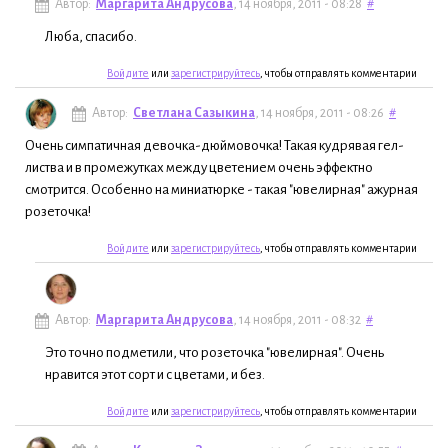
Автор:
Маргарита Андрусова
, 14 ноября, 2011 - 08:28
#
Люба, спасибо.
Войдите
или
зарегистрируйтесь
, чтобы отправлять комментарии
Автор:
Светлана Сазыкина
, 14 ноября, 2011 - 08:26
#
Очень симпатичная девочка-дюймовочка! Такая кудрявая гел-
листва и в промежутках между цветением очень эффектно
смотрится. Особенно на миниатюрке - такая "ювелирная" ажурная
розеточка!
Войдите
или
зарегистрируйтесь
, чтобы отправлять комментарии
Автор:
Маргарита Андрусова
, 14 ноября, 2011 - 08:32
#
Это точно подметили, что розеточка "ювелирная". Очень
нравится этот сорт и с цветами, и без.
Войдите
или
зарегистрируйтесь
, чтобы отправлять комментарии