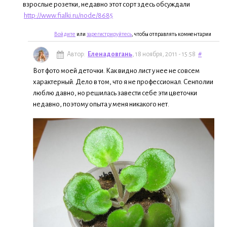
взрослые розетки, недавно этот сорт здесь обсуждали
http://www.fialki.ru/node/8685
Войдите
или
зарегистрируйтесь
, чтобы отправлять комментарии
Автор:
Еленадовгань
, 18 ноября, 2011 - 15:58
#
Вот фото моей деточки. Как видно лист у нее не совсем
характерный. Дело в том, что я не профессионал. Сенполии
люблю давно, но решилась завести себе эти цветочки
недавно, поэтому опыта у меня никакого нет.