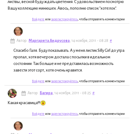
листвы, весной буду ждать цветения. С удовольствием посмотрю
Вашу коллекцию минюшек. Авось, пополню список "хотелок".
Войдите
или
зарегистрируйтесь
, чтобы отправлять комментарии
Автор:
Маргарита Андрусова
, 14 ноября, 2011 - 08:28
#
Спасибо Галя. Буду показывать. А у меня листик Silly Girl до утра
пропал, хотя вечером достала с посылки в идеальном
состоянии. Так больше и не представилась возможность
завести этот сорт, хотя очень нравится.
Войдите
или
зарегистрируйтесь
, чтобы отправлять комментарии
Автор:
Багира
, 14 ноября, 2011 - 08:25
#
Какая красавица!!!
Войдите
или
зарегистрируйтесь
, чтобы отправлять комментарии