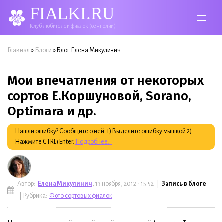
FIALKI.RU
Клуб любителей фиалок (сенполий)
Вы здесь
»
»
Главная
Блоги
Блог Елена Микулинич
Мои впечатления от некоторых
сортов Е.Коршуновой, Sorano,
Optimara и др.
Нашли ошибку? Сообщите о ней: 1) Выделите ошибку мышкой 2)
Нажмите CTRL+Enter.
Подробнее...
Автор:
Елена Микулинич
, 13 ноября, 2012 - 15:52 |
Запись в блоге
| Рубрика:
Фото сортовых фиалок