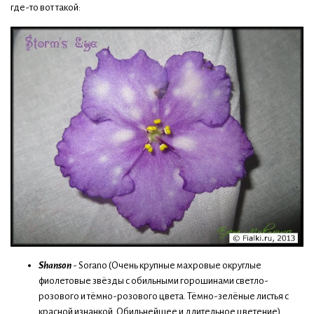
где-то вот такой:
Shanson
- Sorano (Очень крупные махровые округлые
фиолетовые звёзды с обильными горошинами светло-
розового и тёмно-розового цвета. Тёмно-зелёные листья с
красной изнанкой. Обильнейшее и длительное цветение)