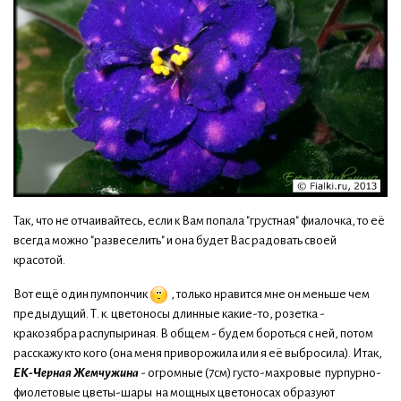
Так, что не отчаивайтесь, если к Вам попала "грустная" фиалочка, то её
всегда можно "развеселить" и она будет Вас радовать своей
красотой.
Вот ещё один пумпончик
, только нравится мне он меньше чем
предыдущий. Т. к. цветоносы длинные какие-то, розетка -
кракозябра распупыриная. В общем - будем бороться с ней, потом
расскажу кто кого (она меня приворожила или я её выбросила). Итак,
ЕК-Черная Жемчужина
- огромные (7см) густо-махровые пурпурно-
фиолетовые цветы-шары на мощных цветоносах образуют