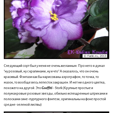
Следующий сорт был у меня не очень желанным. Про него я думал
"ну розовый, ну с крапинами, ну и что" А оказалось, что он очень
красивый. Фэнтази как бы нарисованы аэрографом, то точка, то
мазок, то вообще весь лепесток закрашен. И нет ни одного цветка,
похожего на другой. Это
Graffiti
- Stork (Крупные простые и
полумахровые розовые звезды, обильно испещренные штрихами и
полосками сине-пурпурного фэнтези, оригинальны на фоне простой
средне-зеленой листвы)