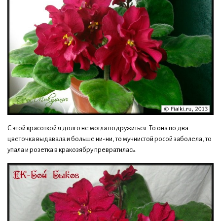
С этой красоткой я долго не могла подружиться. То она по два
цветочка выдавала и больше ни-ни, то мучнистой росой заболела, то
упала и розетка в кракозябру превратилась.