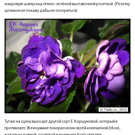
махровую шапку над тёмно-зелёной выставочной розеткой. (Розетку
целиком не покажу дабы не позориться):
Тут же на сцену выходит другой сорт Е.Коршуновой, который в
противовес Жемчужине покорил меня своей компактной (18см),
идеально ровной, розеткой и крупными (5см) цветами,