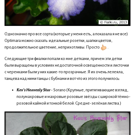
Однозначно про все сорта (которые у меня есть, а показала я не все)
Optimara можно сказать: идеальные розетки, шапки цветов,
продолжительное цветение, неприхотливы. Просто
.
Следующие три фиалки попали ко мне детками, причем эти детки
были выращены в условиях недостаточной освещенности и листочки
с черенками были у них какие-то прозрачные. Я их очень лелеяла,
танцева над ними танцы с бубнами и вот что из этого получилось:
Kev's Heavenly Star
- Sorano (Крупные, притягивающие взгляд,
полумахровые и махровые розовые звёзды с широкой тёмно-
розовой каймой и тонкой белой. Средне-зелёная листва.)