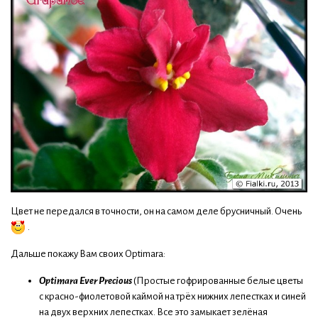
Цвет не передался в точности, он на самом деле брусничный. Очень
.
Дальше покажу Вам своих Optimara:
Optimara Ever Precious
(Простые гофрированные белые цветы
с красно-фиолетовой каймой на трёх нижних лепестках и синей
на двух верхних лепестках. Все это замыкает зелёная