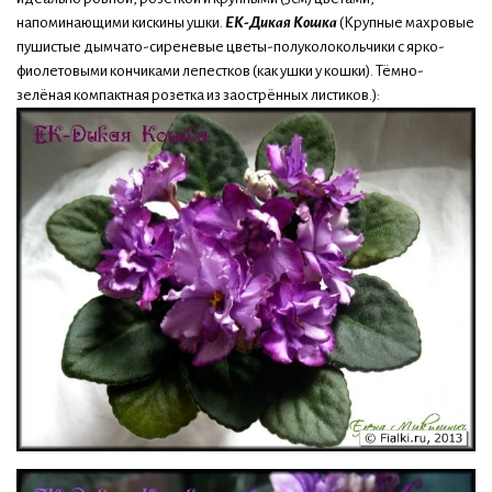
напоминающими кискины ушки.
ЕК-Дикая Кошка
(Крупные махровые
пушистые дымчато-сиреневые цветы-полуколокольчики с ярко-
фиолетовыми кончиками лепестков (как ушки у кошки). Тёмно-
зелёная компактная розетка из заострённых листиков.):