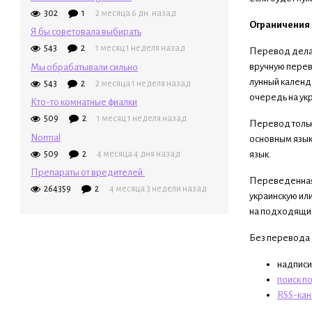
302
1
2 месяца 6 дн. назад
Ограничения
Я бы советовала выбирать
543
2
1 месяц 1 неделя назад
Перевод делае
вручную переве
Мы обрабатывали сильно
лунный календ
543
2
2 месяца 1 неделя назад
очередь на укр
Кто-то комнатные фиалки
509
2
1 месяц 1 неделя назад
Перевод толь
Normal
основным язык
509
2
4 месяца 4 дня назад
язык.
Препараты от вредителей.
Переведенная с
264359
2
4 месяца 3 недели назад
украинскую или
на подходящий
Без перевода 
надписи
поиск по
RSS-кан