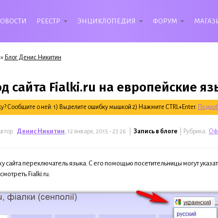
ОВОСТИ
РЕЕСТР
ЭНЦИКЛОПЕДИЯ
ФОРУМ
МАГАЗ
»
Блог Денис Никитин
д сайта Fialki.ru на европейские я
? Сообщите о ней: 1) Выделите ошибку мышкой 2) Нажмите CTRL+Enter.
Подроб
втор:
Денис Никитин
, 12 января, 2015 - 23:26 |
Запись в блоге
| Рубрика:
Оф
у сайта переключатель языка. С его помощью посетительницы могут указат
мотреть Fialki.ru: