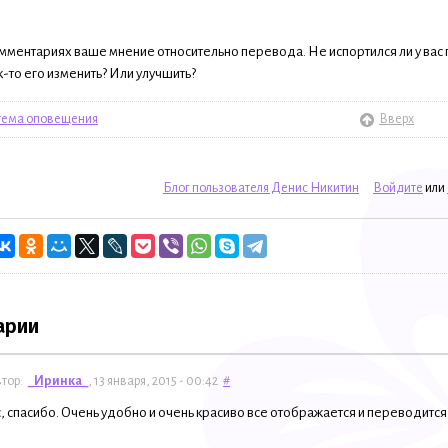
мментариях ваше мнение относительно перевода. Не испортился ли у вас
-то его изменить? Или улучшить?
стема оповещения
Вверх
Блог пользователя Денис Никитин
Войдите
или
арии
тор:
_Иринка_
, 13 января, 2015 - 00:42
#
, спасибо. Очень удобно и очень красиво все отображается и переводитс