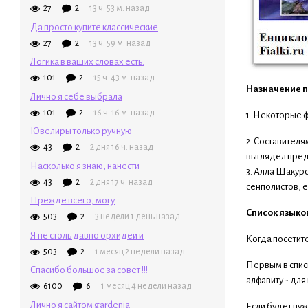
27
2
13 ч. 53 м. назад
Да просто купите классические
27
2
13 ч. 59 м. назад
Логика в ваших словах есть.
101
2
15 ч. 43 м. назад
Назначение 
Лично я себе выбрала
101
2
16 ч. 16 м. назад
1. Некоторые ф
Ювелиры только ручную
2. Составител
43
2
2 дня 16 ч. назад
выглядел предс
Насколько я знаю, нанести
3. Алла Шакур
43
2
2 дня 17 ч. назад
сенполистов, е
Прежде всего, могу
Список языко
503
2
3 недели 1 день назад
Я не столь давно орхидеи и
Когда посетите
503
2
1 месяц 2 недели назад
Первым в списк
Спасибо большое за совет !!!
алфавиту - для
6100
6
1 месяц 4 недели назад
Лично я сайтом gardenia
Если будет нуж