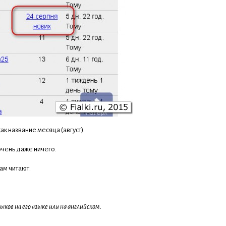
к название месяца (август).
очень даже ничего.
ам читают.
ков на его языке или на английском.