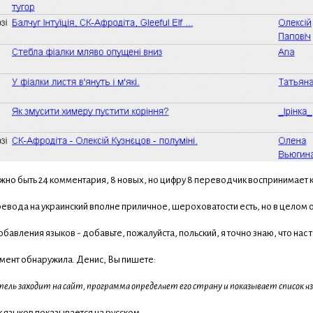
но быть 24 комментария, 8 новых, но цифру 8 переводчик воспринимает ка
евода на украинский вполне приличное, шероховатости есть, но в целом 
бавления языков - добавьте, пожалуйста, польский, я точно знаю, что нас т
мент обнаружила. Денис, Вы пишете:
ель заходит на сайт, программа определяет его страну и показывает список язы
к языков показывается на русском.