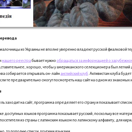
перевода
иалочницы из Украины не вполне уверенно владеют русской фиалковой терм
ям
нашего реестра
бывает нужно
обращаться за информацией о зарубежно
тавительнее, хорошо, чтобы у американского селекционера был легкий дост
ова собирается открывать он-лайн
английский клуб
. Активистам клуба буд
сли те предварительно смогут посмотреть наш сайт на одном из знакомых 
в
ль заходит на сайт, программа определяет его страну и показывает список 
е доступных языков программа показывает русский, поскольку все материа
 посетителя из страны с латинским языком по латинскому алфавиту, для кир
но, то пополню список другими языками.