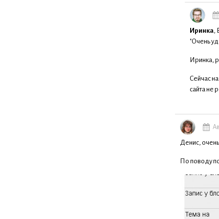
Иринка
,
"Очень уд
Иринка, р
Сейчас на
сайта не 
Ав
Денис, очень
По поводу по