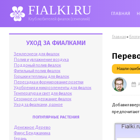
FIALKI.RU
ГЛАВНАЯ
Н
Клуб любителей фиалок (сенполий)
Вы здесь
»
Главная
Блоги
УХОД ЗА ФИАЛКАМИ
Перево
Землесмеси для фиалок
Полив и увлажнение воздуха
Поддоный полив фиалок
Нашли ошибку
Фитильный полив фиалок
Горшки и теплицы для фиалок
Пересадка и формирование розетки
А
Удобрения и микроэлементы для фиалок
Температура и свет для фиалок
Сезонное содержание фиалок
Уход за фиалками, разное
Добавил вверх
предпочитают с
ПОПУЛЯРНЫЕ РАСТЕНИЯ
Денежное Дерево
Фикус Бенджамина
Герань