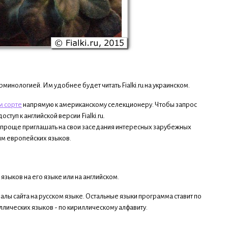
инологией. Им удобнее будет читать Fialki.ru на украинском.
м сорте
напрямую к американскому селекционеру. Чтобы запрос
уп к английской версии Fialki.ru.
ет проще приглашать на свои заседания интересных зарубежных
им европейских языков.
языков на его языке или на английском.
лы сайта на русском языке. Остальные языки программа ставит по
иллических языков - по кириллическому алфавиту.