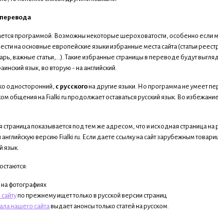
 перевода
тся программой. Возможны некоторые шероховатости, особенно если мы
сти на основные европейские языки избранные места сайта (статьи реестр
арь, важные статьи,...). Такие избранные страницы в переводе будут вы
аинский язык, во вторую - на английский.
ко односторонний,
с русского
на другие языки. Но программа не умеет пе
ом общения на Fialki.ru продолжает оставаться русский язык. Во избежан
траница показывается под тем же адресом, что и исходная страница на ру
 английскую версию Fialki.ru. Если даете ссылку на сайт зарубежным това
 язык.
остаются:
 на фотографиях
 сайту
по прежнему ищет только в русской версии страниц
ала нашего сайта
выдает анонсы только статей на русском.