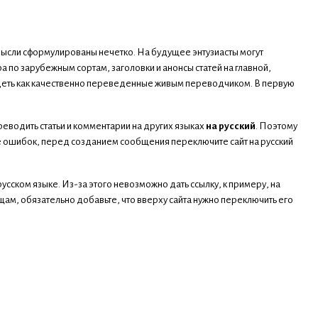
сли сформулированы нечетко. На будущее энтузиасты могут
а по зарубежным сортам, заголовки и анонсы статей на главной,
глядеть как качественно переведенные живым переводчиком. В первую
реводить статьи и комментарии на других языках
на русский
. Поэтому
ие ошибок, перед созданием сообщения переключите сайт на русский
сском языке. Из-за этого невозможно дать ссылку, к примеру, на
рищам, обязательно добавьте, что вверху сайта нужно переключить его