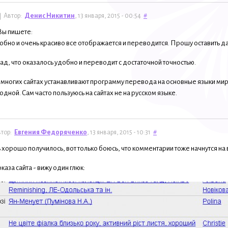
Автор:
Денис Никитин
, 13 января, 2015 - 00:54
#
 Вы пишете:
обно и очень красиво все отображается и переводится. Прошу оставить д
ад, что оказалось удобно и переводит с достаточной точностью.
 многих сайтах устанавливают программу перевода на основные языки мир
родной. Сам часто пользуюсь на сайтах не на русском языке.
тор:
Евгения Федоряченко
, 13 января, 2015 - 10:31
#
 хорошо получилось, вот только боюсь, что комментарии тоже начнутся на
каза сайта - вижу один глюк: