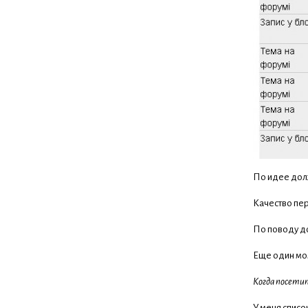
По идее долж
Качество пер
По поводу до
Еще один мо
Когда посетит
У меня списо