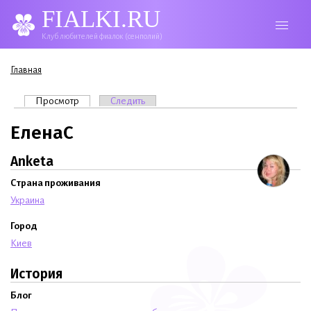
FIALKI.RU
Клуб любителей фиалок (сенполий)
Вы здесь
Главная
Главные вкладки
Просмотр
(активная вкладка)
Следить
ЕленаС
Anketa
Страна проживания
Украина
Город
Киев
История
Блог