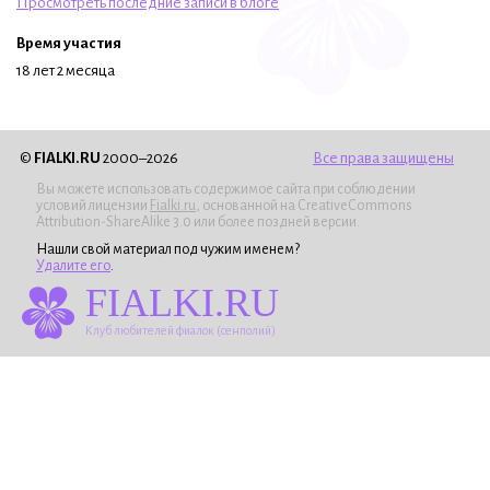
Просмотреть последние записи в блоге
Время участия
18 лет 2 месяца
©
FIALKI.RU
2000–2026
Все права защищены
Вы можете использовать содержимое сайта при соблюдении
условий лицензии
Fialki.ru
, основанной на CreativeCommons
Attribution-ShareAlike 3.0 или более поздней версии.
Нашли свой материал под чужим именем?
Удалите его
.
FIALKI.RU
Клуб любителей фиалок (сенполий)