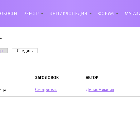
ОВОСТИ
РЕЕСТР
ЭНЦИКЛОПЕДИЯ
ФОРУМ
МАГАЗ
a
вкладки
тр
Следить
(активная вкладка)
ЗАГОЛОВОК
АВТОР
ица
Смотритель
Денис Никитин