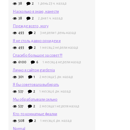
38
2
1 день 23 ч. назад
Насколько я знаю, нанести
38
2
2 дня 1 ч. назад
Прежде всего, могу
493
2
3 недели 1 день назад
Я не столь давно орхидеи и
493
2
1 месяц 2 недели назад
Спасибо большое за совет !!!
6100
6
1 месяц 4 недели назад
Лично я сайтом gardenia
301
1
2 месяца 5 дн. назад
Я бы советовала выбирать
537
2
1 месяц 6 дн. назад
Мы обрабатывали сильно
537
2
2 месяца 1 неделя назад
Кто-то комнатные фиалки
508
2
1 месяц 6 дн. назад
Normal