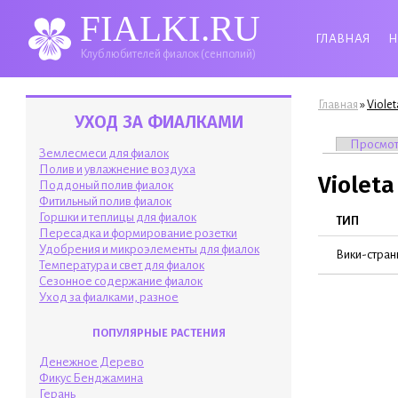
FIALKI.RU
ГЛАВНАЯ
Н
Клуб любителей фиалок (сенполий)
Вы здесь
»
Главная
Violet
УХОД ЗА ФИАЛКАМИ
Главные 
Просмо
Землесмеси для фиалок
Полив и увлажнение воздуха
Violeta
Поддоный полив фиалок
Фитильный полив фиалок
Горшки и теплицы для фиалок
ТИП
Пересадка и формирование розетки
Удобрения и микроэлементы для фиалок
Вики-стран
Температура и свет для фиалок
Сезонное содержание фиалок
Уход за фиалками, разное
ПОПУЛЯРНЫЕ РАСТЕНИЯ
Денежное Дерево
Фикус Бенджамина
Герань