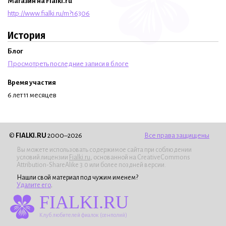
Магазин на Fialki.ru
http://www.fialki.ru/m?16306
История
Блог
Просмотреть последние записи в блоге
Время участия
6 лет 11 месяцев
©
FIALKI.RU
2000–2026
Все права защищены
Вы можете использовать содержимое сайта при соблюдении
условий лицензии
Fialki.ru
, основанной на CreativeCommons
Attribution-ShareAlike 3.0 или более поздней версии.
Нашли свой материал под чужим именем?
Удалите его
.
FIALKI.RU
Клуб любителей фиалок (сенполий)