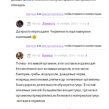
отношусь.
Войдите
или
зарегистрируйтесь
, чтобы отправлять комментарии
Автор:
Денис72
, 16 ноября, 2010 - 13:14
#
Да просто пересадите. Червячок то ещё наверное
маленький.
Войдите
или
зарегистрируйтесь
, чтобы отправлять комментарии
Автор:
Багира
, 16 ноября, 2010 - 13:40
#
Почва- это живой организм, в ее состав всегда входит
бесчисленное кол-во живых веществ, в том числе:
бактерии, грибы, водоросли, дождевые черви,
мокрицы,многоножки,улитки и др. почвенные организмы.
Благодаря их деятельности образуется гумус. В состав
земляных смесей большинство входит гумус, где не все
организмы превратились из белкового материала в гумус
-вот вам и червячок.