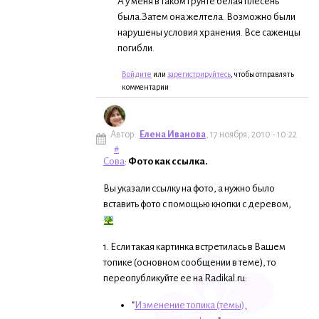
А у меня в таком грунте белая плесень
была.Затем она желтела. Возможно были
нарушены условия хранения. Все саженцы
погибли.
Войдите
или
зарегистрируйтесь
, чтобы отправлять
комментарии
Автор:
Елена Иванова
, 17 ноября, 2010 - 10:22
#
Сова
:
Фото как ссылка.
Вы указали ссылку на фото, а нужно было
вставить фото с помощью кнопки с деревом,
1. Если такая картинка встретилась в Вашем
топике (основном сообщении в теме), то
переопубликуйте ее на Radikal.ru:
"
Изменение топика (темы),