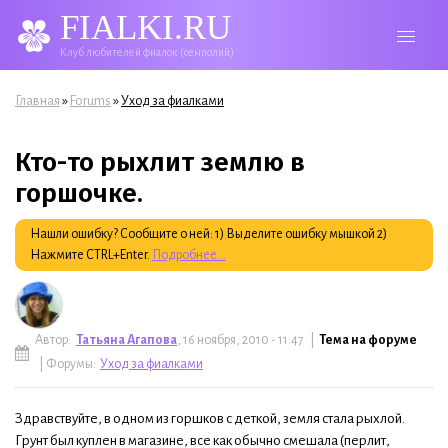
FIALKI.RU
Клуб любителей фиалок (сенполий)
Вы здесь
»
»
Главная
Forums
Уход за фиалками
Кто-то рыхлит землю в
горшочке.
Нашли ошибку? Сообщите о ней: 1) Выделите ошибку мышкой 2)
Нажмите CTRL+Enter.
Подробнее...
Автор:
Татьяна Агапова
, 16 ноября, 2010 - 11:47 |
Тема на форуме
| Форумы:
Уход за фиалками
Здравствуйте, в одном из горшков с деткой, земля стала рыхлой.
Грунт был куплен в магазине, все как обычно смешала (перлит,