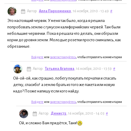
Автор:
Алла Пархоменко
, 16 ноября, 2010 - 13:49
#
Это настоящий червяк. У меня так было, когда я решила
попробовать землю с гумусом калифорнийских червей. Там были
небольшие червячки. Пока я решала что делать, они обгрызли
корни до уровня земли. Молодые розетки просто снимались, как
обрезанные.
Войдите
или
зарегистрируйтесь
, чтобы отправлять комментарии
Автор:
Татьяна Агапова
, 16 ноября, 2010 - 13:59
#
Ой-ой-ой, как страшно, побегу покупать перчатки и спасать
детку, спасибо! а землю брать из того же пакета или новую
надо? Позже напишу если кого найду.
Войдите
или
зарегистрируйтесь
, чтобы отправлять комментарии
Автор:
Денис72
, 16 ноября, 2010 - 14:03
#
Ой, и сложно Вам придётся, Таня!