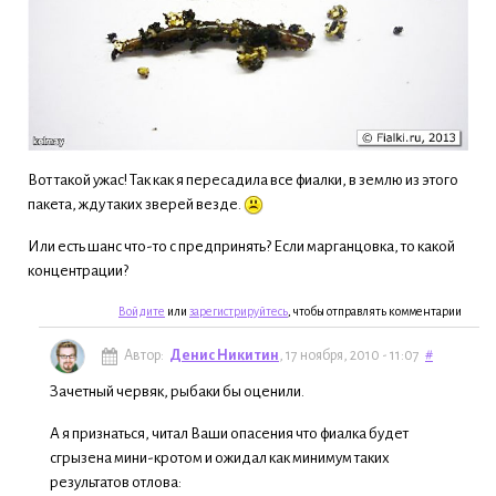
Вот такой ужас! Так как я пересадила все фиалки, в землю из этого
пакета, жду таких зверей везде.
Или есть шанс что-то с предпринять? Если марганцовка, то какой
концентрации?
Войдите
или
зарегистрируйтесь
, чтобы отправлять комментарии
Автор:
Денис Никитин
, 17 ноября, 2010 - 11:07
#
Зачетный червяк, рыбаки бы оценили.
А я признаться, читал Ваши опасения что фиалка будет
сгрызена мини-кротом и ожидал как минимум таких
результатов отлова: