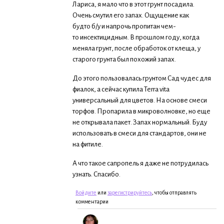
Лариса, я мало что в этот грунт посадила.
Очень смутил его запах. Ощущение как
будто б/у и напрочь пропитан чем-
то инсектицидным. В прошлом году, когда
меняла грунт, после обработок от клеща, у
старого грунта был похожий запах.
До этого пользовалась грунтом Сад чудес для
фиалок, а сейчас купила Terra vita
универсальный для цветов. На основе смеси
торфов. Пропарила в микроволновке, но еще
не открывала пакет. Запах нормальный. Буду
использовать в смеси для стандартов, они не
на фитиле.
А что такое сапропель я даже не потрудилась
узнать. Спасибо.
Войдите
или
зарегистрируйтесь
, чтобы отправлять
комментарии