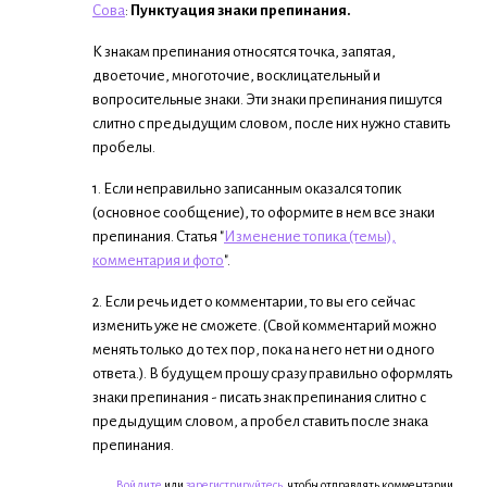
Сова
:
Пунктуация знаки препинания.
К знакам препинания относятся точка, запятая,
двоеточие, многоточие, восклицательный и
вопросительные знаки. Эти знаки препинания пишутся
слитно с предыдущим словом, после них нужно ставить
пробелы.
1. Если неправильно записанным оказался топик
(основное сообщение), то оформите в нем все знаки
препинания. Статья "
Изменение топика (темы),
комментария и фото
".
2. Если речь идет о комментарии, то вы его сейчас
изменить уже не сможете. (Свой комментарий можно
менять только до тех пор, пока на него нет ни одного
ответа.). В будущем прошу сразу правильно оформлять
знаки препинания - писать знак препинания слитно с
предыдущим словом, а пробел ставить после знака
препинания.
Войдите
или
зарегистрируйтесь
, чтобы отправлять комментарии