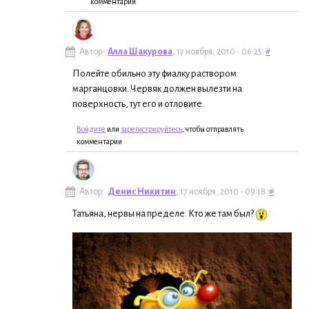
комментарии
Автор:
Алла Шакурова
, 17 ноября, 2010 - 06:25
#
Полейте обильно эту фиалку раствором
марганцовки. Червяк должен вылезти на
поверхность, тут его и отловите.
Войдите
или
зарегистрируйтесь
, чтобы отправлять
комментарии
Автор:
Денис Никитин
, 17 ноября, 2010 - 09:18
#
Татьяна, нервы на пределе. Кто же там был?