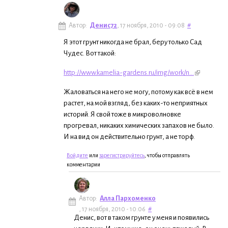
Автор:
Денис72
, 17 ноября, 2010 - 09:08
#
Я этот грунт никогда не брал, беру только Сад
Чудес. Вот такой:
http://www.kamelia-gardens.ru/img/work/n...
Жаловаться на него не могу, потому как всё в нем
растет, на мой взгляд, без каких-то неприятных
историй. Я свой тоже в микроволновке
прогревал, никаких химических запахов не было.
И на вид он действительно грунт, а не торф.
Войдите
или
зарегистрируйтесь
, чтобы отправлять
комментарии
Автор:
Алла Пархоменко
, 17 ноября, 2010 - 10:06
#
Денис, вот в таком грунте у меня и появились