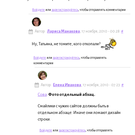
Войдите
или
зарегистрируйтесь
, чтобы отправлять комментарии
Автор:
Лариса Манакова
, 17 ноября, 2010 - 00:28
#
Ну, Татьяна, не томите, кого откопали?
Войдите
или
зарегистрируйтесь
, чтобы отправлять
комментарии
Автор:
Елена Иванова
, 17 ноября, 2010 - 07:23
#
Сова
:
Фото отдельный абзац.
Смайлики с чужих сайтов должны быть в
отдельном абзаце. Иначе они ломают дизайн
строки.
Войдите
или
зарегистрируйтесь
, чтобы отправлять