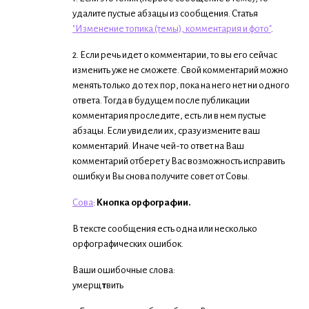
удалите пустые абзацы из сообщения. Статья
"Изменение топика (темы), комментария и фото"
.
2. Если речь идет о комментарии, то вы его сейчас
изменить уже не сможете. Свой комментарий можно
менять только до тех пор, пока на него нет ни одного
ответа. Тогда в будущем после публикации
комментария проследите, есть ли в нем пустые
абзацы. Если увидели их, сразу измените ваш
комментарий. Иначе чей-то ответ на Ваш
комментарий отберет у Вас возможность исправить
ошибку и Вы снова получите совет от Совы.
Сова
:
Кнопка орфографии.
В тексте сообщения есть одна или несколько
орфографических ошибок.
Ваши ошибочные слова:
умерщ
т
вить