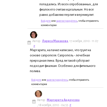
попадались. Из всех опробованных, для
фиалок его считаю идеальным. Но все
равно добавляю перлит и вермикулит.
Войдите
или
зарегистрируйтесь
, чтобы отправлять
комментарии
Автор:
Лариса Манакова
, 17 ноября, 2010 - 11:07
#
Маргарита, на пачке написано, что грунт на
основе сапропеля. Сапропель - лечебная
природная глина. Вряд ли такой субстракт
подходит фиалкам. Особенно для фитильного
полива.
Войдите
или
зарегистрируйтесь
, чтобы отправлять
комментарии
Автор:
Маргарита Андрусова
, 18 ноября, 2010 - 04:55
#