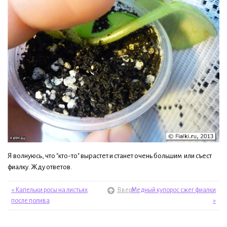
Я волнуюсь, что "кто-то" вырастет и станет очень большим или съест
фиалку. Жду ответов.
« Капельки росы на листьях
Вверх
Медный купорос сжег фиалки
после полива
»