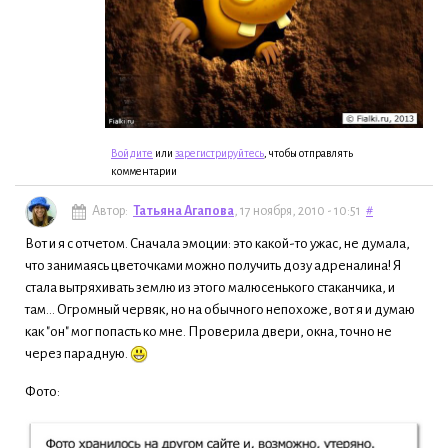
Войдите
или
зарегистрируйтесь
, чтобы отправлять
комментарии
Автор:
Татьяна Агапова
, 17 ноября, 2010 - 10:51
#
Вот и я с отчетом. Сначала эмоции: это какой-то ужас, не думала,
что занимаясь цветочками можно получить дозу адреналина! Я
стала вытряхивать землю из этого малюсенького стаканчика, и
там... Огромный червяк, но на обычного непохоже, вот я и думаю
как "он" мог попасть ко мне. Проверила двери, окна, точно не
через парадную.
Фото: