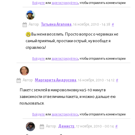
Войдите
или
зарегистрируйтесь
, чтобы отправлять комментарии
Автор:
Татьяна Агапова
, 16 ноября, 2010 - 14:38
#
Вы меня веселить. Просто вопрос о червяках не
самый приятный, простаки острый, ну вообще я
справлюсь!
Войдите
или
зарегистрируйтесь
, чтобы отправлять комментарии
Автор:
Маргарита Андрусова
, 16 ноября, 2010 - 14:12
#
Пакет с землей в микроволновку на 5-10 минут в
зависимости от величины пакета, и можно дальше ею
пользоваться.
Войдите
или
зарегистрируйтесь
, чтобы отправлять комментарии
Автор:
Денис72
, 17 ноября, 2010 - 00:14
#