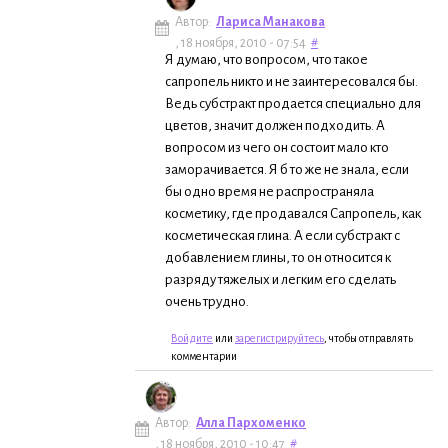
Автор:
Лариса Манакова
, 18 ноября, 2010 - 07:54
#
Я думаю, что вопросом, что такое
сапропель никто и не заинтересовался бы.
Ведь субстракт продается специально для
цветов, значит должен подходить. А
вопросом из чего он состоит мало кто
заморачивается. Я б то же не знала, если
бы одно время не распространяла
косметику, где продавался Сапропель, как
косметическая глина. А если субстракт с
добавлением глины, то он относится к
разряду тяжелых и легким его сделать
очень трудно.
Войдите
или
зарегистрируйтесь
, чтобы отправлять
комментарии
Автор:
Алла Пархоменко
, 18 ноября, 2010 - 10:47
#