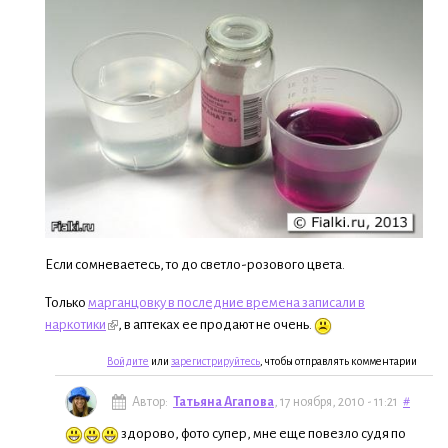
Если сомневаетесь, то до светло-розового цвета.
Только
марганцовку в последние времена записали в
наркотики
, в аптеках ее продают не очень.
Войдите
или
зарегистрируйтесь
, чтобы отправлять комментарии
Автор:
Татьяна Агапова
, 17 ноября, 2010 - 11:21
#
здорово, фото супер, мне еще повезло судя по