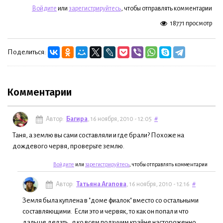
Войдите
или
зарегистрируйтесь
, чтобы отправлять комментарии
18771 просмотр
Поделиться:
Комментарии
Автор:
Багира
, 16 ноября, 2010 - 12:05
#
Таня, а землю вы сами составляли и где брали? Похоже на
дождевого червя, проверьте землю.
Войдите
или
зарегистрируйтесь
, чтобы отправлять комментарии
Автор:
Татьяна Агапова
, 16 ноября, 2010 - 12:16
#
Земля была куплена в "доме фиалок" вместо со остальными
составляющими. Если это и червяк, то как он попал и что
дальше делать , я ко всем ползучим крайне настороженно