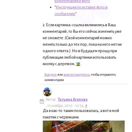
комментария и фото
"
"
Инструкция по вставке фото в
сообщение
"
2. Если картинка-ссылка вклинились в Ваш
комментарий, то Вы его сейчас изменить уже
не сможете. (Свой комментарий можно
менять только до тех пор, пока на него нет ни
одного ответа.). Но в будущем прошу при
публикации любой картинки использовать
кнопку с деревом,
.
Войдите
или
зарегистрируйтесь
, чтобы отправлять
комментарии
Автор:
Татьяна Агапова
, 17 ноября, 2010 - 10:54
#
Да я как-то таким пользовалась, а вот и мой
пакетик с червяками.