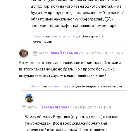
до тех пор, пока на него нет ни одного ответа.). Но в
будущем прошу перед нажатием кнопки "Сохранить"
обязательно нажать кнопку "Орфография",
, и
проверить орфографию набранного комментария.
Войдите
или
зарегистрируйтесь
, чтобы отправлять
комментарии
Автор:
Алла Пархоменко
, 16 ноября, 2010 - 14:13
#
Возможно это партия неправильно обработанной земли и
из этого пакета лучше не брать. Но я просто больше не
покупаю землю с гумусом калифорнийских червей.
Войдите
или
зарегистрируйтесь
, чтобы отправлять комментарии
Автор:
Татьяна Агапова
, 16 ноября, 2010 - 14:48
#
Земля обычная Берегиня (грунт для фиалок) в составе
гумус неуказан. Все я вооружилась перчатками
зубочисткой и фотоаппаратам. Скоро отпишусь.