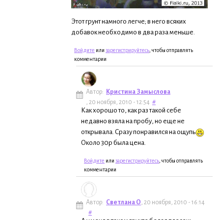
Этот грунт намного легче; в него всяких
добавок необходимо в два раза меньше.
Войдите
или
зарегистрируйтесь
, чтобы отправлять
комментарии
Автор:
Кристина Замыслова
, 20 ноября, 2010 - 12:54
#
Как хорошо то, как раз такой себе
недавно взяла на пробу, но еще не
открывала. Сразу понравился на ощупь
Около 30р была цена.
Войдите
или
зарегистрируйтесь
, чтобы отправлять
комментарии
Автор:
Светлана О
, 20 ноября, 2010 - 16:14
#