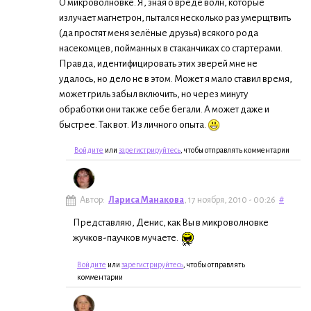
О микроволновке. Я, зная о вреде волн, которые
излучает магнетрон, пытался несколько раз умерщтвить
(да простят меня зелёные друзья) всякого рода
насекомцев, пойманных в стаканчиках со стартерами.
Правда, идентифицировать этих зверей мне не
удалось, но дело не в этом. Может я мало ставил время,
может гриль забыл включить, но через минуту
обработки они так же себе бегали. А может даже и
быстрее. Так вот. Из личного опыта.
Войдите
или
зарегистрируйтесь
, чтобы отправлять комментарии
Автор:
Лариса Манакова
, 17 ноября, 2010 - 00:26
#
Представляю, Денис, как Вы в микроволновке
жучков-паучков мучаете.
Войдите
или
зарегистрируйтесь
, чтобы отправлять
комментарии