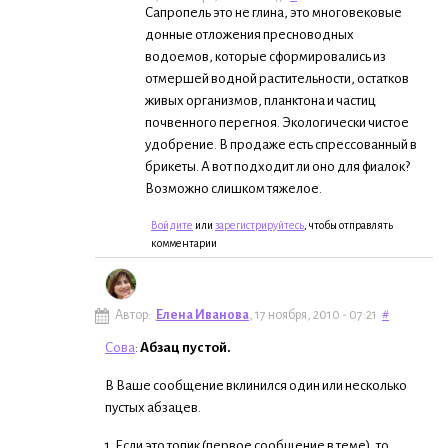
Сапропель это не глина, это многовековые
донные отложения пресноводных
водоемов, которые сформировались из
отмершей водной растительности, остатков
живых организмов, планктона и частиц
почвенного перегноя. Экологически чистое
удобрение. В продаже есть спрессованный в
брикеты. А вот подходит ли оно для фиалок?
Возможно слишком тяжелое.
Войдите
или
зарегистрируйтесь
, чтобы отправлять
комментарии
Автор:
Елена Иванова
, 17 ноября, 2010 - 07:21
#
Сова
:
Абзац пустой.
В Ваше сообщение вклинился один или несколько
пустых абзацев.
1. Если это топик (первое сообщение в теме), то