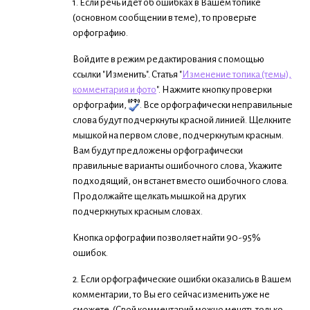
1. Если речь идет об ошибках в Вашем топике
(основном сообщении в теме), то проверьте
орфографию.
Войдите в режим редактирования с помощью
ссылки "Изменить". Статья "
Изменение топика (темы),
комментария и фото
". Нажмите кнопку проверки
орфографии,
. Все орфографически неправильные
слова будут подчеркнуты красной линией. Щелкните
мышкой на первом слове, подчеркнутым красным.
Вам будут предложены орфографически
правильные варианты ошибочного слова, Укажите
подходящий, он встанет вместо ошибочного слова.
Продолжайте щелкать мышкой на других
подчеркнутых красным словах.
Кнопка орфографии позволяет найти 90-95%
ошибок.
2. Если орфографические ошибки оказались в Вашем
комментарии, то Вы его сейчас изменить уже не
сможете. (Свой комментарий можно менять только