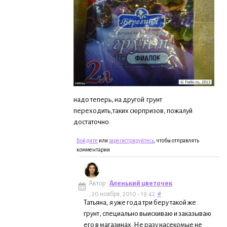
надо теперь, на другой грунт
переходить,таких сюрпризов, пожалуй
достаточно.
Войдите
или
зарегистрируйтесь
, чтобы отправлять
комментарии
Автор:
Аленький цветочек
, 20 ноября, 2010 - 19:42
#
Татьяна, я уже года три беру такой же
грунт, специально выискиваю и заказываю
его в магазинах. Не разу насекомые не