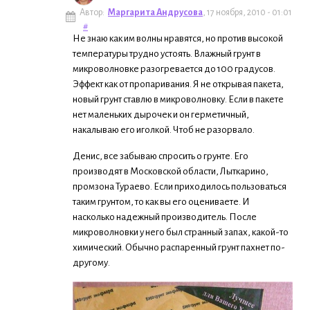
Автор:
Маргарита Андрусова
, 17 ноября, 2010 - 01:01
#
Не знаю как им волны нравятся, но против высокой
температуры трудно устоять. Влажный грунт в
микроволновке разогревается до 100 градусов.
Эффект как от пропаривания. Я не открывая пакета,
новый грунт ставлю в микроволновку. Если в пакете
нет маленьких дырочек и он герметичный,
накалываю его иголкой. Чтоб не разорвало.
Денис, все забываю спросить о грунте. Его
производят в Московской области, Лыткарино,
промзона Тураево. Если приходилось пользоваться
таким грунтом, то как вы его оцениваете. И
насколько надежный производитель. После
микроволновки у него был странный запах, какой-то
химический. Обычно распаренный грунт пахнет по-
другому.