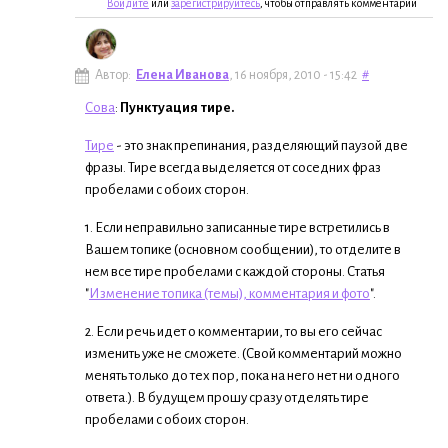
Войдите
или
зарегистрируйтесь
, чтобы отправлять комментарии
Автор:
Елена Иванова
, 16 ноября, 2010 - 15:42
#
Сова
:
Пунктуация тире.
Тире
- это знак препинания, разделяющий паузой две
фразы. Тире всегда выделяется от соседних фраз
пробелами с обоих сторон.
1. Если неправильно записанные тире встретились в
Вашем топике (основном сообщении), то отделите в
нем все тире пробелами с каждой стороны. Статья
"
Изменение топика (темы), комментария и фото
".
2. Если речь идет о комментарии, то вы его сейчас
изменить уже не сможете. (Свой комментарий можно
менять только до тех пор, пока на него нет ни одного
ответа.). В будущем прошу сразу отделять тире
пробелами с обоих сторон.