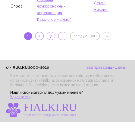
Денис
Опрос
неукорененных
Никитин
черенков для
Каталогов Fialki.ru?
Страницы
1
2
3
4
следующая ›
»
©
FIALKI.RU
2000–2026
Все права защищены
Вы можете использовать содержимое сайта при соблюдении
условий лицензии
Fialki.ru
, основанной на CreativeCommons
Attribution-ShareAlike 3.0 или более поздней версии.
Нашли свой материал под чужим именем?
Удалите его
.
FIALKI.RU
Клуб любителей фиалок (сенполий)