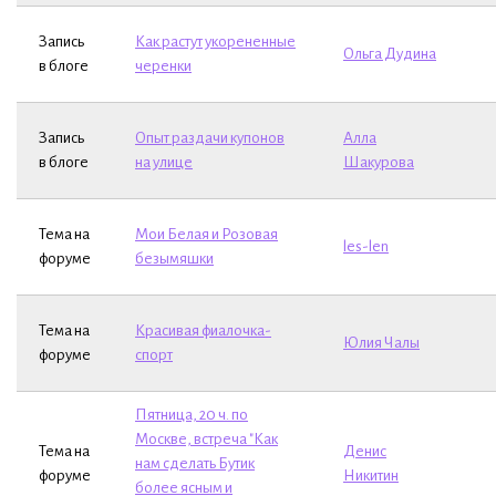
Запись
Как растут укорененные
Ольга Дудина
в блоге
черенки
Запись
Опыт раздачи купонов
Алла
в блоге
на улице
Шакурова
Тема на
Мои Белая и Розовая
les-len
форуме
безымяшки
Тема на
Красивая фиалочка-
Юлия Чалы
форуме
спорт
Пятница, 20 ч. по
Москве, встреча "Как
Тема на
Денис
нам сделать Бутик
форуме
Никитин
более ясным и