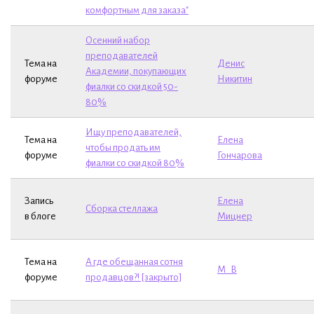
комфортным для заказа"
Осенний набор
преподавателей
Тема на
Денис
Академии, покупающих
форуме
Никитин
фиалки со скидкой 50-
80%
Ищу преподавателей,
Тема на
Елена
чтобы продать им
форуме
Гончарова
фиалки со скидкой 80%
Запись
Елена
Сборка стеллажа
в блоге
Мицнер
Тема на
А где обещанная сотня
М_В
форуме
продавцов?! [закрыто]