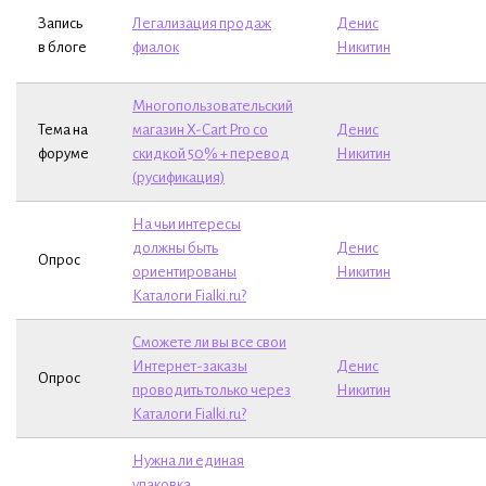
Запись
Легализация продаж
Денис
в блоге
фиалок
Никитин
Многопользовательский
Тема на
магазин X-Cart Pro со
Денис
форуме
скидкой 50% + перевод
Никитин
(русификация)
На чьи интересы
должны быть
Денис
Опрос
ориентированы
Никитин
Каталоги Fialki.ru?
Сможете ли вы все свои
Интернет-заказы
Денис
Опрос
проводить только через
Никитин
Каталоги Fialki.ru?
Нужна ли единая
упаковка