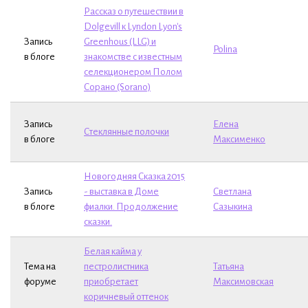
Рассказ о путешествии в
Dolgevill к Lyndon Lyon's
Запись
Greenhous (LLG) и
Polina
в блоге
знакомстве с известным
селекционером Полом
Сорано (Sorano)
Запись
Елена
Стеклянные полочки
в блоге
Максименко
Новогодняя Сказка 2015
Запись
- выставка в Доме
Светлана
в блоге
фиалки. Продолжение
Сазыкина
сказки.
Белая кайма у
Тема на
пестролистника
Татьяна
форуме
приобретает
Максимовская
коричневый оттенок