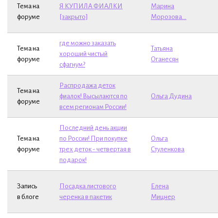
Тема на
Я КУПИЛА ФИАЛКИ
Марина
форуме
[закрыто]
Морозова...
где можно заказать
Тема на
Татьяна
хороший чистый
форуме
Оганесян
сфагнум?
Распродажа деток
Тема на
фиалок! Высылаются по
Ольга Дудина
форуме
всем регионам России!
Последний день акции
Тема на
по России! При покупке
Ольга
форуме
трех деток - четвертая в
Стуленкова
подарок!
Запись
Посадка листового
Елена
в блоге
черенка в пакетик
Мицнер