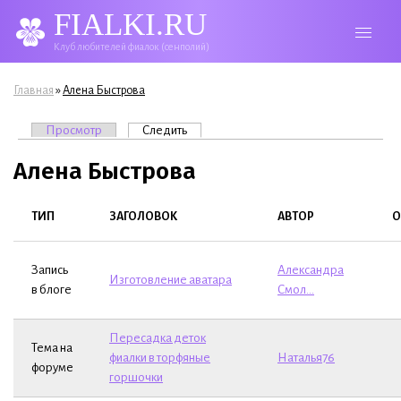
FIALKI.RU
Клуб любителей фиалок (сенполий)
Вы здесь
»
Главная
Алена Быстрова
Главные вкладки
Просмотр
Следить
(активная вкладка)
Алена Быстрова
ТИП
ЗАГОЛОВОК
АВТОР
О
Запись
Александра
Изготовление аватара
в блоге
Смол...
Пересадка деток
Тема на
фиалки в торфяные
Наталья76
форуме
горшочки